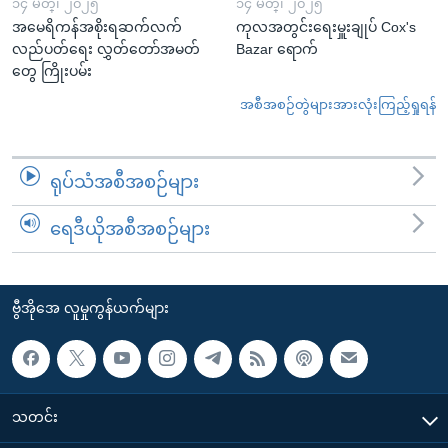
၁၄ မတ္၊ ၂၀၂၅
၁၄ မတ္၊ ၂၀၂၅
အမေရိကန်အစိုးရဆက်လက်
ကုလအတွင်းရေးမှူးချုပ် Cox's
လည်ပတ်ရေး လွှတ်တော်အမတ်
Bazar ရောက်
တွေ ကြိုးပမ်း
အစီအစဉ်တွဲများအားလုံးကြည့်ရှုရန်
ရုပ်သံအစီအစဉ်များ
ရေဒီယိုအစီအစဉ်များ
ဗွီအိုအေ လူမှုကွန်ယက်များ
သတင်း