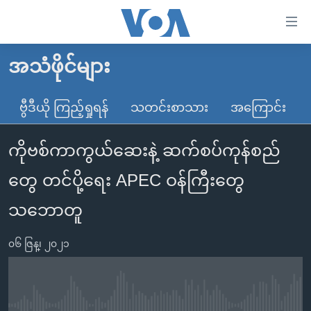
သုံး
ရ
လွယ်ကူ
အသံဖိုင်များ
မူလစာမျက်နှာ
စေ
မြန်မာ
ဗွီဒီယို ကြည့်ရှုရန်
သတင်းစာသား
အကြောင်း
သည့်
ကမ္ဘာ့သတင်းများ
Link
ကိုဗစ်ကာကွယ်ဆေးနဲ့ ဆက်စပ်ကုန်စည်
ဗွီဒီယို
နိုင်ငံတကာ
များ
သတင်းလွတ်လပ်ခွင့်
အမေရိကန်
တွေ တင်ပို့ရေး APEC ဝန်ကြီးတွေ
ပင်မ
ရပ်ဝန်းတခု လမ်းတခု အလွန်
တရုတ်
အကြောင်းအရာ
သဘောတူ
သို့
အင်္ဂလိပ်စာလေ့လာမယ်
အစ္စရေး-ပါလက်စတိုင်း
ကျော်
၀၆ ဇြန္၊ ၂၀၂၁
အပတ်စဉ်ကဏ္ဍများ
အမေရိကန်သုံးအီဒီယံ
ကြည့်
ရေဒီယိုနှင့်ရုပ်သံ အချက်အလက်များ
မကြေးမုံရဲ့ အင်္ဂလိပ်စာ
ရေဒီယို
ရန်
ပင်မ
ရေဒီယို/တီဗွီအစီအစဉ်
ရုပ်ရှင်ထဲက အင်္ဂလိပ်စာ
တီဗွီ