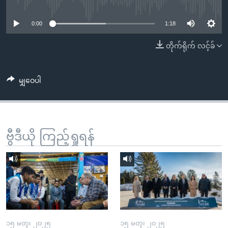
No media source currently available
အ
သုတပဒေသာ အင်္ဂလိပ်စာ
ညွန်း
Learning English
0:00
1:18
စာမျက်နှာ
သို့
ဗွီအိုအေ လူမှုကွန်ယက်များ
တိုက်ရိုက် လင့်ခ်
ကျော်
ကြည့်
မျှဝေပါ
ရန်
ဘာသာစကားများ
ရှာဖွေ
ရန်
နေရာ
ဗွီဒီယို ကြည့်ရှုရန်
သို့
ကျော်
ရန်
၁၅ မတ္၊ ၂၀၂၅
၁၅ မတ္၊ ၂၀၂၅