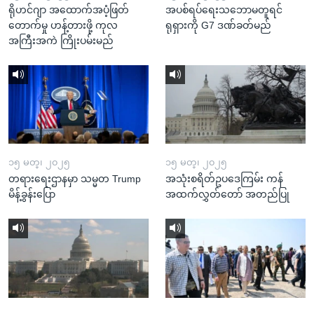
ရိုဟင်ဂျာ အထောက်အပံ့ဖြတ်
အပစ်ရပ်ရေးသဘောမတူရင်
တောက်မှု ဟန့်တားဖို့ ကုလ
ရုရှားကို G7 ဒဏ်ခတ်မည်
အကြီးအကဲ ကြိုးပမ်းမည်
၁၅ မတ္၊ ၂၀၂၅
၁၅ မတ္၊ ၂၀၂၅
တရားရေးဌာနမှာ သမ္မတ Trump
အသုံးစရိတ်ဥပဒေကြမ်း ကန်
မိန့်ခွန်းပြော
အထက်လွှတ်တော် အတည်ပြု