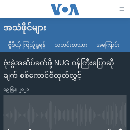
သုံး
ရ
လွယ်ကူ
အသံဖိုင်များ
မူလစာမျက်နှာ
စေ
မြန်မာ
ဗွီဒီယို ကြည့်ရှုရန်
သတင်းစာသား
အကြောင်း
သည့်
ကမ္ဘာ့သတင်းများ
Link
ဗုံးခွဲအဆိပ်ခတ်ဖို့ NUG ဝန်ကြီးပြောဆို
ဗွီဒီယို
နိုင်ငံတကာ
များ
သတင်းလွတ်လပ်ခွင့်
အမေရိကန်
ချက် စစ်ကောင်စီထုတ်လွှင့်
ပင်မ
ရပ်ဝန်းတခု လမ်းတခု အလွန်
တရုတ်
အကြောင်းအရာ
၀၉ ဇြန္၊ ၂၀၂၁
သို့
အင်္ဂလိပ်စာလေ့လာမယ်
အစ္စရေး-ပါလက်စတိုင်း
ကျော်
အပတ်စဉ်ကဏ္ဍများ
အမေရိကန်သုံးအီဒီယံ
ကြည့်
ရေဒီယိုနှင့်ရုပ်သံ အချက်အလက်များ
မကြေးမုံရဲ့ အင်္ဂလိပ်စာ
ရေဒီယို
ရန်
No media source currently available
ပင်မ
ရေဒီယို/တီဗွီအစီအစဉ်
ရုပ်ရှင်ထဲက အင်္ဂလိပ်စာ
တီဗွီ