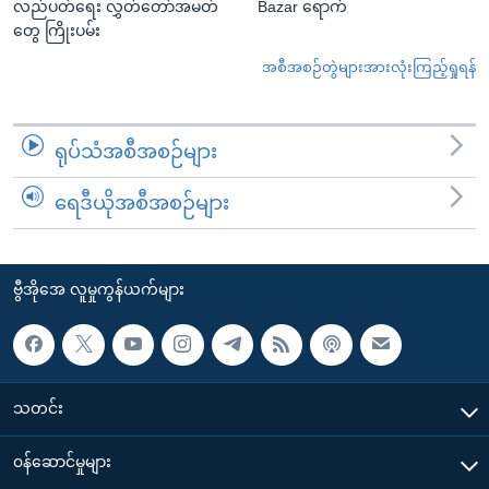
လည်ပတ်ရေး လွှတ်တော်အမတ်
Bazar ရောက်
တွေ ကြိုးပမ်း
အစီအစဉ်တွဲများအားလုံးကြည့်ရှုရန်
ရုပ်သံအစီအစဉ်များ
ရေဒီယိုအစီအစဉ်များ
ဗွီအိုအေ လူမှုကွန်ယက်များ
သတင်း
၀န်ဆောင်မှုများ