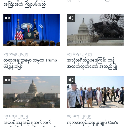
အကြီးအကဲ ကြိုးပမ်းမည်
၁၅ မတ္၊ ၂၀၂၅
၁၅ မတ္၊ ၂၀၂၅
တရားရေးဌာနမှာ သမ္မတ Trump
အသုံးစရိတ်ဥပဒေကြမ်း ကန်
မိန့်ခွန်းပြော
အထက်လွှတ်တော် အတည်ပြု
၁၄ မတ္၊ ၂၀၂၅
၁၄ မတ္၊ ၂၀၂၅
အမေရိကန်အစိုးရဆက်လက်
ကုလအတွင်းရေးမှူးချုပ် Cox's