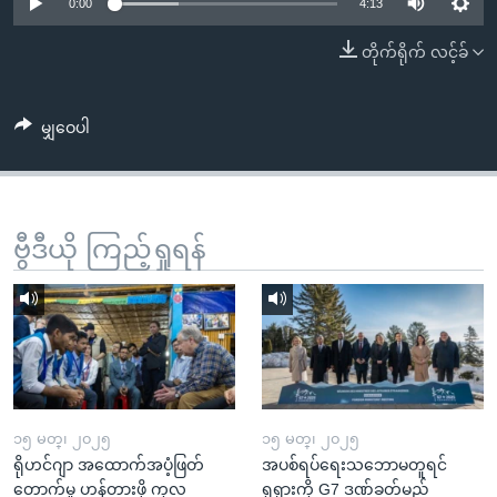
အ
0:00
4:13
သုတပဒေသာ အင်္ဂလိပ်စာ
ညွန်း
Learning English
တိုက်ရိုက် လင့်ခ်
စာမျက်နှာ
သို့
ဗွီအိုအေ လူမှုကွန်ယက်များ
ကျော်
မျှဝေပါ
ကြည့်
ရန်
ဘာသာစကားများ
ရှာဖွေ
ဗွီဒီယို ကြည့်ရှုရန်
ရန်
နေရာ
သို့
ကျော်
ရန်
၁၅ မတ္၊ ၂၀၂၅
၁၅ မတ္၊ ၂၀၂၅
ရိုဟင်ဂျာ အထောက်အပံ့ဖြတ်
အပစ်ရပ်ရေးသဘောမတူရင်
တောက်မှု ဟန့်တားဖို့ ကုလ
ရုရှားကို G7 ဒဏ်ခတ်မည်