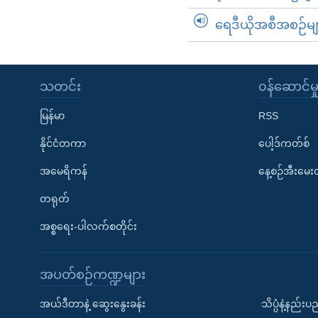
ရေဒီယိုအစီအစဉ်မျ
သတင်း
၀န်ဆောင်မှ
မြန်မာ
RSS
နိုင်ငံတကာ
ပေါ့ဒ်ကတ်စ်
အမေရိကန်
နေ့စဉ်အီးမေ
တရုတ်
အစ္စရေး-ပါလက်စတိုင်း
အပတ်စဉ်ကဏ္ဍများ
အယ်ဒီတာနဲ့ ဆွေးနွေးခန်း
သိပ္ပံနဲ့နည်း