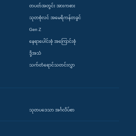
တပတ်အတွင်း အားကစား
သုတစုံလင် အမေရိကန်တခွင်
Gen Z
နေရာပေါင်းစုံ အကြောင်းစုံ
ဒို့အသံ
သက်တံရောင်သတင်းလွှာ
သုတပဒေသာ အင်္ဂလိပ်စာ