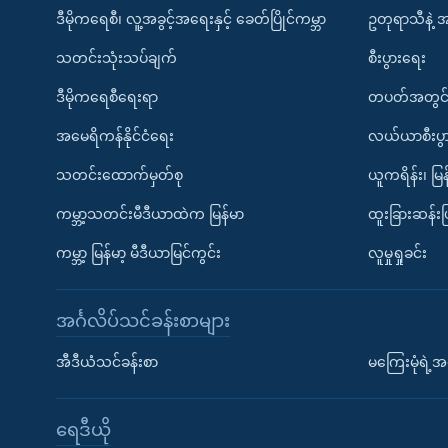
ဒီမိုကရေစီ၊ လူ့အခွင့်အရေးနှင့် ခေတ်ပြိုင်ကမ္ဘာ
ဥတုရာသီနဲ့ 
သတင်းသုံးသပ်ချက်
စီးပွားရေး
ဒီမိုကရေစီရေးရာ
တပတ်အတွင်
အမေရိကန်နိုင်ငံရေး
လယ်ယာစီးပွ
သတင်းထောက်မှတ်စု
ယူကရိန်း၊ မြန
ကမ္ဘာ့သတင်းမီဒီယာထဲက မြန်မာ
ထူးခြားဆန်း
ကမ္ဘာ့ မြန်မာ့ မီဒီယာမြင်ကွင်း
လူမှုရှုခင်း
အင်္ဂလိပ်သင်ခန်းစာများ
အီဒီယံသင်ခန်းစာ
မကြေးမုံရဲ့အင
ရေဒီယို