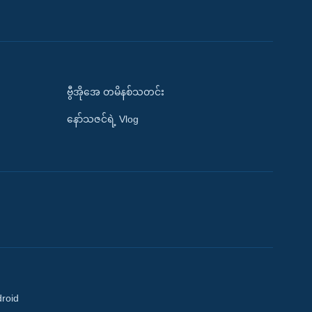
ဗွီအိုအေ တမိနစ်သတင်း
နော်သဇင်ရဲ့ Vlog
droid