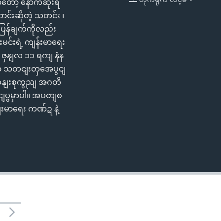
ှာတော့ နောက်ဆုံးရ
EMBED
ာင်းဆိုတဲ့ သတင်း ၊
်ပြန်ချက်ကိုလည်း
မင်းရဲ့ ကျန်းမာရေး
နှဈ ဇှနျလ ၁၁ ရကျ နံန
ံတကာ သတငျးတှအေပွငျ
ဆနျးစုကွညျ အဂတိ
ငျပွမှာပါ။ အပတျစ
းမာရေး ကဏ်ဍ နဲ့