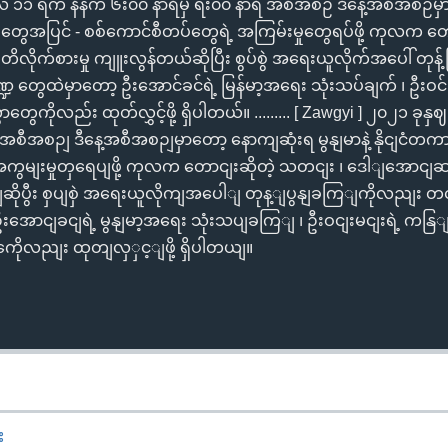
ွန်လ ၁၁ ရက် နံနက် ၆း၀၀ နာရီမှ ရး၀၀ နာရီ အစီအစဉ် ဒီနေ့အစီအစဉ်မ
်းတွေအပြင် - စစ်ကောင်စီတပ်တွေရဲ့ အကြမ်းမှုတွေရပ်ဖို့ ကုလက တေ
လိုက်စားမှု ကျူးလွန်တယ်ဆိုပြီး စွပ်စွဲ အရေးယူလိုက်အပေါ် တုန့
 တွေထဲမှာတော့ ဦးအောင်ခင်ရဲ့ မြန်မာ့အရေး သုံးသပ်ချက် ၊ ဦးဝင်း
ှာတွေကိုလည်း ထုတ်လွှင့်ဖို့ ရှိပါတယ်။ ......... [ Zawgyi ] ၂၀၂၁ ခု
ီ အစီအစဉျ ဒီနေ့အစီအစဉျမှာတော့ နောကျဆုံးရ မွနျမာနဲ့ နိုငျင
ကွမျးမှုတှရေပျဖို့ ကုလက တောငျးဆိုတဲ့ သတငျး ၊ ဒေါျအောငျ
ျဆိုပွီး စှပျစှဲ အရေးယူလိုကျအပေါျ တုန့ျပွနျခကြျကိုလညျး တ
းအောငျခငျရဲ့ မွနျမာ့အရေး သုံးသပျခကြျ ၊ ဦးဝငျးမငျးရဲ့ ကနြျ
ေိုလညျး ထုတျလှှင့ျဖို့ ရှိပါတယျ။
း