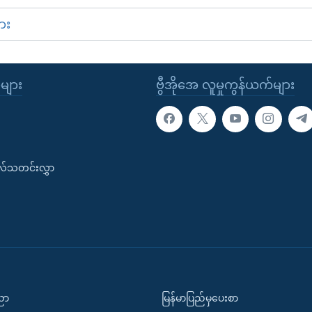
ား
ုများ
ဗွီအိုအေ လူမှုကွန်ယက်များ
းလ်သတင်းလွှာ
ပညာ
မြန်မာပြည်မှပေးစာ