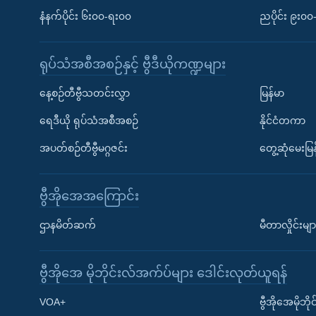
နံနက်ပိုင်း ၆း၀၀-ရး၀၀
ညပိုင်း ၉း၀
ရုပ်သံအစီအစဉ်နှင့် ဗွီဒီယိုကဏ္ဍများ
နေ့စဉ်တီဗွီသတင်းလွှာ
မြန်မာ
ရေဒီယို ရုပ်သံအစီအစဉ်
နိုင်ငံတကာ
အပတ်စဉ်တီဗွီမဂ္ဂဇင်း
တွေ့ဆုံမေးမြန
ဗွီအိုအေအကြောင်း
ဌာနမိတ်ဆက်
မီတာလှိုင်းမျာ
ဗွီအိုအေ မိုဘိုင်းလ်အက်ပ်များ ဒေါင်းလုတ်ယူရန်
Learning English
VOA+
ဗွီအိုအေမိုဘ
ဗွီအိုအေ လူမှုကွန်ယက်များ