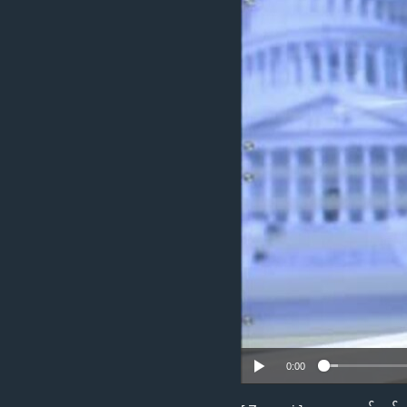
သုတပဒေသာ အင်္ဂလိပ်စာ
အ
ညွန်း
စာမျက်နှာ
သို့
ကျော်
ကြည့်
ရန်
ရှာဖွေ
ရန်
နေရာ
သို့
ကျော်
ရန်
0:00