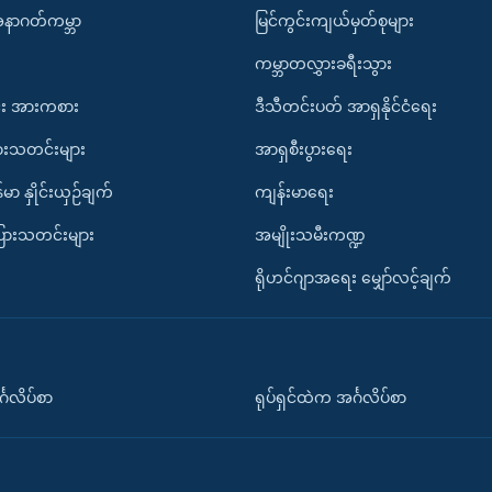
အနာဂတ်ကမ္ဘာ
မြင်ကွင်းကျယ်မှတ်စုများ
ကမ္ဘာတလွှားခရီးသွား
း အားကစား
ဒီသီတင်းပတ် အာရှနိုင်ငံရေး
ားသတင်းများ
အာရှစီးပွားရေး
်မာ နှိုင်းယှဉ်ချက်
ကျန်းမာရေး
ပြားသတင်းများ
အမျိုးသမီးကဏ္ဍ
ရိုဟင်ဂျာအရေး မျှော်လင့်ချက်
်္ဂလိပ်စာ
ရုပ်ရှင်ထဲက အင်္ဂလိပ်စာ