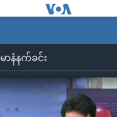
်မာနံနက်ခင်း