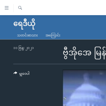
သုံး
ရ
ရှာဖွေ
လွယ်ကူ
မူလစာမျက်နှာ
ရေဒီယို
ရ
စေ
မြန်မာ
လာ
သတင်းစာသား
အကြောင်း
သည့်
ဒ်
ကမ္ဘာ့သတင်းများ
Link
ဗွီဒီယို
နိုင်ငံတကာ
၁၁ ဇြန္၊ ၂၀၂၁
ဗွီအိုအေ မြန
များ
သတင်းလွတ်လပ်ခွင့်
အမေရိကန်
ပင်မ
ရပ်ဝန်းတခု လမ်းတခု အလွန်
တရုတ်
အကြောင်းအရာ
အင်္ဂလိပ်စာလေ့လာမယ်
အစ္စရေး-ပါလက်စတိုင်း
မျှဝေပါ
သို့
အပတ်စဉ်ကဏ္ဍများ
အမေရိကန်သုံးအီဒီယံ
ကျော်
ကြည့်
ရေဒီယိုနှင့်ရုပ်သံ အချက်အလက်များ
မကြေးမုံရဲ့ အင်္ဂလိပ်စာ
ရေဒီယို
ရန်
ရေဒီယို/တီဗွီအစီအစဉ်
ရုပ်ရှင်ထဲက အင်္ဂလိပ်စာ
တီဗွီ
ပင်မ