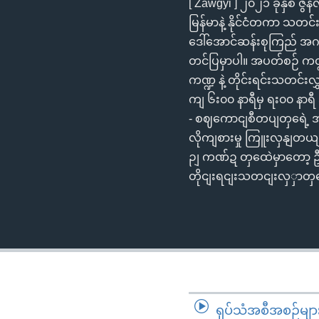
[ Zawgyi ] ၂၀၂၁ ခုနှစ် ဇ
မြန်မာနဲ့ နိုင်ငံတကာ သတင
ဒေါ်အောင်ဆန်းစုကြည် အဂတိ
တင်ပြမှာပါ။ အပတ်စဉ် ကဏ္ဍ
ကဏ္ဍ နဲ့ တိုင်းရင်းသတင်းလွ
ကျ ၆း၀၀ နာရီမှ ရး၀၀ နာရ
- စဈကောငျစီတပျတှရေဲ့ အ
လိုကျစားမှု ကြူးလှနျတယ
ဉျ ကဏ်ဍ တှထေဲမှာတော့ ဦ
တိုငျးရငျးသတငျးလှှာတှက
ရုပ်သံအစီအစဉ်မျာ