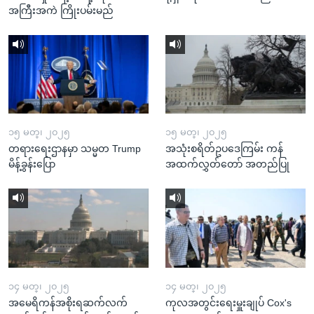
အကြီးအကဲ ကြိုးပမ်းမည်
၁၅ မတ္၊ ၂၀၂၅
၁၅ မတ္၊ ၂၀၂၅
တရားရေးဌာနမှာ သမ္မတ Trump
အသုံးစရိတ်ဥပဒေကြမ်း ကန်
မိန့်ခွန်းပြော
အထက်လွှတ်တော် အတည်ပြု
၁၄ မတ္၊ ၂၀၂၅
၁၄ မတ္၊ ၂၀၂၅
အမေရိကန်အစိုးရဆက်လက်
ကုလအတွင်းရေးမှူးချုပ် Cox's