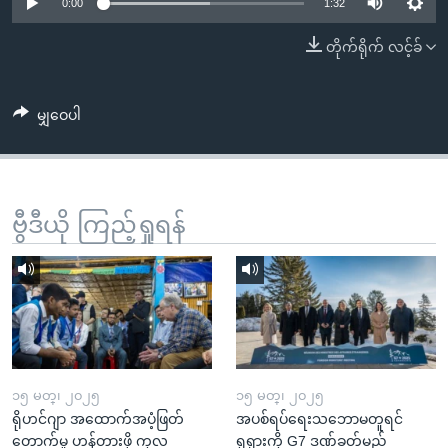
အ
0:00
1:32
သုတပဒေသာ အင်္ဂလိပ်စာ
ညွန်း
Learning English
တိုက်ရိုက် လင့်ခ်
စာမျက်နှာ
သို့
ဗွီအိုအေ လူမှုကွန်ယက်များ
ကျော်
မျှဝေပါ
ကြည့်
ရန်
ဘာသာစကားများ
ရှာဖွေ
ဗွီဒီယို ကြည့်ရှုရန်
ရန်
နေရာ
သို့
ကျော်
ရန်
၁၅ မတ္၊ ၂၀၂၅
၁၅ မတ္၊ ၂၀၂၅
ရိုဟင်ဂျာ အထောက်အပံ့ဖြတ်
အပစ်ရပ်ရေးသဘောမတူရင်
တောက်မှု ဟန့်တားဖို့ ကုလ
ရုရှားကို G7 ဒဏ်ခတ်မည်