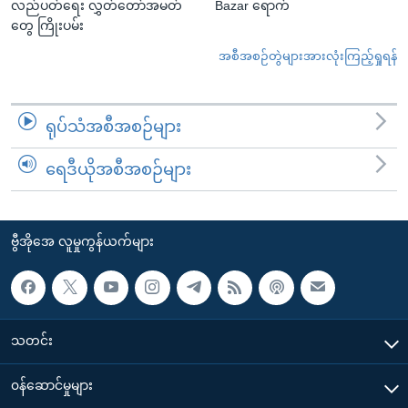
လည်ပတ်ရေး လွှတ်တော်အမတ်
Bazar ရောက်
တွေ ကြိုးပမ်း
အစီအစဉ်တွဲများအားလုံးကြည့်ရှုရန်
ရုပ်သံအစီအစဉ်များ
ရေဒီယိုအစီအစဉ်များ
ဗွီအိုအေ လူမှုကွန်ယက်များ
သတင်း
၀န်ဆောင်မှုများ