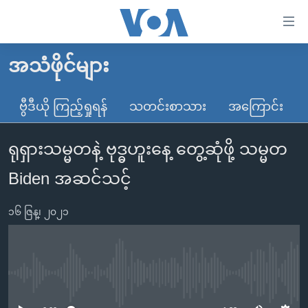
သုံး
ရ
လွယ်ကူ
အသံဖိုင်များ
မူလစာမျက်နှာ
စေ
မြန်မာ
ဗွီဒီယို ကြည့်ရှုရန်
သတင်းစာသား
အကြောင်း
သည့်
ကမ္ဘာ့သတင်းများ
Link
ရုရှားသမ္မတနဲ့ ဗုဒ္ဓဟူးနေ့ တွေ့ဆုံဖို့ သမ္မတ
ဗွီဒီယို
နိုင်ငံတကာ
များ
သတင်းလွတ်လပ်ခွင့်
အမေရိကန်
Biden အဆင်သင့်
ပင်မ
ရပ်ဝန်းတခု လမ်းတခု အလွန်
တရုတ်
အကြောင်းအရာ
၁၆ ဇြန္၊ ၂၀၂၁
သို့
အင်္ဂလိပ်စာလေ့လာမယ်
အစ္စရေး-ပါလက်စတိုင်း
ကျော်
အပတ်စဉ်ကဏ္ဍများ
အမေရိကန်သုံးအီဒီယံ
ကြည့်
ရေဒီယိုနှင့်ရုပ်သံ အချက်အလက်များ
မကြေးမုံရဲ့ အင်္ဂလိပ်စာ
ရေဒီယို
ရန်
No media source currently available
ပင်မ
ရေဒီယို/တီဗွီအစီအစဉ်
ရုပ်ရှင်ထဲက အင်္ဂလိပ်စာ
တီဗွီ