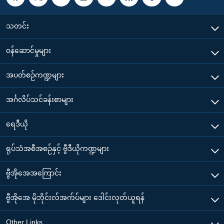
သတင်း
၀န်ဆောင်မှုများ
အပတ်စဉ်ကဏ္ဍများ
အင်္ဂလိပ်သင်ခန်းစာများ
ရေဒီယို
ရုပ်သံအစီအစဉ်နှင့် ဗွီဒီယိုကဏ္ဍများ
ဗွီအိုအေအကြောင်း
ဗွီအိုအေ မိုဘိုင်းလ်အက်ပ်များ ဒေါင်းလုတ်ယူရန်
Other Links