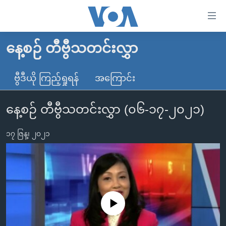
သုံး
ရ
လွယ်ကူ
နေ့စဉ် တီဗွီသတင်းလွှာ
မူလစာမျက်နှာ
စေ
မြန်မာ
ဗွီဒီယို ကြည့်ရှုရန်
အကြောင်း
သည့်
ကမ္ဘာ့သတင်းများ
Link
နေ့စဉ် တီဗွီသတင်းလွှာ (၀၆-၁၇-၂၀၂၁)
ဗွီဒီယို
နိုင်ငံတကာ
များ
သတင်းလွတ်လပ်ခွင့်
အမေရိကန်
ပင်မ
၁၇ ဇြန္၊ ၂၀၂၁
ရပ်ဝန်းတခု လမ်းတခု အလွန်
တရုတ်
အကြောင်းအရာ
သို့
အင်္ဂလိပ်စာလေ့လာမယ်
အစ္စရေး-ပါလက်စတိုင်း
ကျော်
အပတ်စဉ်ကဏ္ဍများ
အမေရိကန်သုံးအီဒီယံ
ကြည့်
ရေဒီယိုနှင့်ရုပ်သံ အချက်အလက်များ
မကြေးမုံရဲ့ အင်္ဂလိပ်စာ
ရေဒီယို
ရန်
No media source currently available
ပင်မ
ရေဒီယို/တီဗွီအစီအစဉ်
ရုပ်ရှင်ထဲက အင်္ဂလိပ်စာ
တီဗွီ