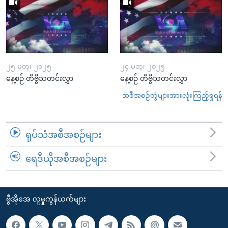
၂၅ မတ္၊ ၂၀၂၅
၂၄ မတ္၊ ၂၀၂၅
နေ့စဉ် တီဗွီသတင်းလွှာ
နေ့စဉ် တီဗွီသတင်းလွှာ
အစီအစဉ်တွဲများအားလုံးကြည့်ရှုရန်
ရုပ်သံအစီအစဉ်များ
ရေဒီယိုအစီအစဉ်များ
ဗွီအိုအေ လူမှုကွန်ယက်များ