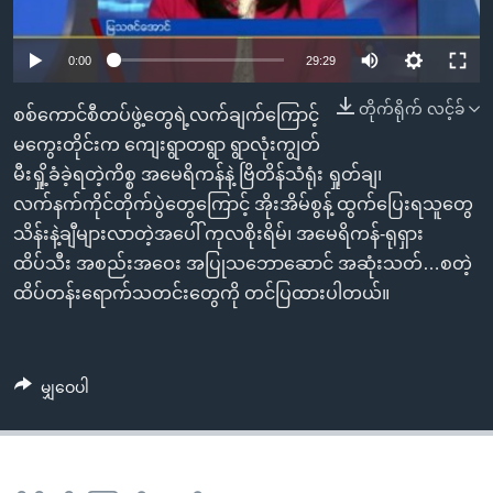
အ
သုတပဒေသာ အင်္ဂလိပ်စာ
ညွန်း
Learning English
0:00
29:29
စာမျက်နှာ
သို့
ဗွီအိုအေ လူမှုကွန်ယက်များ
တိုက်ရိုက် လင့်ခ်
စစ်ကောင်စီတပ်ဖွဲ့တွေရဲ့လက်ချက်ကြောင့်
ကျော်
မကွေးတိုင်းက ကျေးရွာတရွာ ရွာလုံးကျွတ်
ကြည့်
မီးရှို့ခံခဲ့ရတဲ့ကိစ္စ အမေရိကန်နဲ့ ဗြိတိန်သံရုံး ရှုတ်ချ၊
ရန်
ဘာသာစကားများ
လက်နက်ကိုင်တိုက်ပွဲတွေကြောင့် အိုးအိမ်စွန့် ထွက်ပြေးရသူတွေ
ရှာဖွေ
သိန်းနဲ့ချီများလာတဲ့အပေါ် ကုလစိုးရိမ်၊ အမေရိကန်-ရုရှား
ရန်
ထိပ်သီး အစည်းအဝေး အပြုသဘောဆောင် အဆုံးသတ်…စတဲ့
နေရာ
ထိပ်တန်းရောက်သတင်းတွေကို တင်ပြထားပါတယ်။
သို့
ကျော်
ရန်
မျှဝေပါ