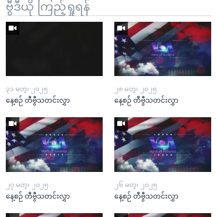
ဗွီဒီယို ကြည့်ရှုရန်
၃၁ မတ္၊ ၂၀၂၅
၂၈ မတ္၊ ၂၀၂၅
နေ့စဉ် တီဗွီသတင်းလွှာ
နေ့စဉ် တီဗွီသတင်းလွှာ
၂၇ မတ္၊ ၂၀၂၅
၂၆ မတ္၊ ၂၀၂၅
နေ့စဉ် တီဗွီသတင်းလွှာ
နေ့စဉ် တီဗွီသတင်းလွှာ