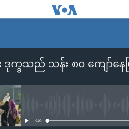
း ဒုက္ခသည် သန်း ၈၀ ကျော်နေ
No media source currently availa
0:00