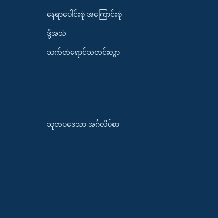
နေရာပေါင်းစုံ အကြောင်းစုံ
ဒို့အသံ
သက်တံရောင်သတင်းလွှာ
သုတပဒေသာ အင်္ဂလိပ်စာ