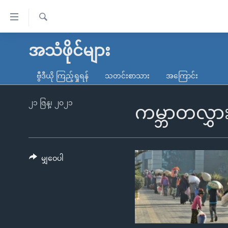
သုံး
ရ
ရှာဖွေ
လွယ်ကူ
မူလစာမျက်နှာ
အသံဖိုင်များ
ရ
စေ
မြန်မာ
လာ
ဗွီဒီယို ကြည့်ရှုရန်
သတင်းစာသား
အကြောင်း
သည့်
ဒ်
ကမ္ဘာ့သတင်းများ
Link
ဗွီဒီယို
နိုင်ငံတကာ
၂၁ ဇြန္၊ ၂၀၂၁
ကမ္ဘာတလွှာ
များ
သတင်းလွတ်လပ်ခွင့်
အမေရိကန်
ပင်မ
ရပ်ဝန်းတခု လမ်းတခု အလွန်
တရုတ်
အကြောင်းအရာ
အင်္ဂလိပ်စာလေ့လာမယ်
အစ္စရေး-ပါလက်စတိုင်း
မျှဝေပါ
သို့
အပတ်စဉ်ကဏ္ဍများ
အမေရိကန်သုံးအီဒီယံ
ကျော်
ကြည့်
ရေဒီယိုနှင့်ရုပ်သံ အချက်အလက်များ
မကြေးမုံရဲ့ အင်္ဂလိပ်စာ
ရေဒီယို
ရန်
ရေဒီယို/တီဗွီအစီအစဉ်
ရုပ်ရှင်ထဲက အင်္ဂလိပ်စာ
တီဗွီ
ပင်မ