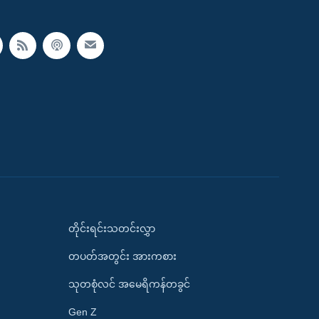
တိုင်းရင်းသတင်းလွှာ
တပတ်အတွင်း အားကစား
သုတစုံလင် အမေရိကန်တခွင်
Gen Z