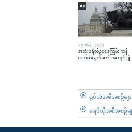
၁၅ မတ္၊ ၂၀၂၅
အသုံးစရိတ်ဥပဒေကြမ်း ကန်
အထက်လွှတ်တော် အတည်ပြု
ရုပ်သံအစီအစဉ်မျာ
ရေဒီယိုအစီအစဉ်မျ