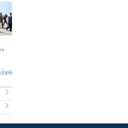
x's
်ရှုရန်