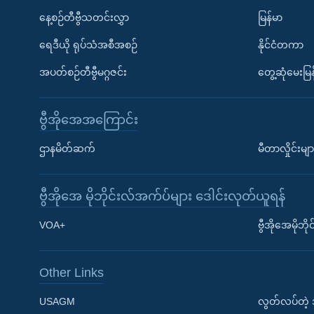
နေ့စဉ်တီဗွီသတင်းလွှာ
မြန်မာ
ရေဒီယို ရုပ်သံအစီအစဉ်
နိုင်ငံတကာ
အပတ်စဉ်တီဗွီမဂ္ဂဇင်း
တွေ့ဆုံမေးမြန
ဗွီအိုအေအကြောင်း
ဌာနမိတ်ဆက်
မီတာလှိုင်းမျာ
ဗွီအိုအေ မိုဘိုင်းလ်အက်ပ်များ ဒေါင်းလုတ်ယူရန်
Learning English
VOA+
ဗွီအိုအေမိုဘ
ဗွီအိုအေ လူမှုကွန်ယက်များ
Other Links
USAGM
လွတ်လပ်တဲ့