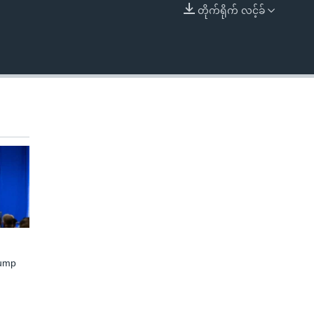
တိုက်ရိုက် လင့်ခ်
EMBED
rump