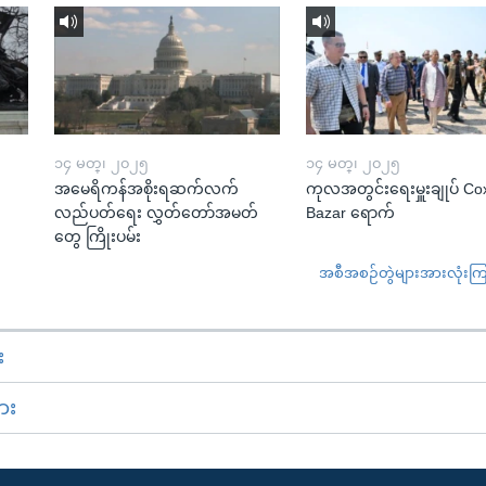
၁၄ မတ္၊ ၂၀၂၅
၁၄ မတ္၊ ၂၀၂၅
အမေရိကန်အစိုးရဆက်လက်
ကုလအတွင်းရေးမှူးချုပ် Co
လည်ပတ်ရေး လွှတ်တော်အမတ်
Bazar ရောက်
တွေ ကြိုးပမ်း
အစီအစဉ်တွဲများအားလုံးကြည့
း
ား