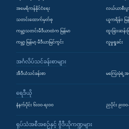
အမေရိကန်နိုင်ငံရေး
လယ်ယာစီးပွ
သတင်းထောက်မှတ်စု
ယူကရိန်း၊ မြန
ကမ္ဘာ့သတင်းမီဒီယာထဲက မြန်မာ
ထူးခြားဆန်း
ကမ္ဘာ့ မြန်မာ့ မီဒီယာမြင်ကွင်း
လူမှုရှုခင်း
အင်္ဂလိပ်သင်ခန်းစာများ
အီဒီယံသင်ခန်းစာ
မကြေးမုံရဲ့အင
ရေဒီယို
နံနက်ပိုင်း ၆း၀၀-ရး၀၀
ညပိုင်း ၉း၀
ရုပ်သံအစီအစဉ်နှင့် ဗွီဒီယိုကဏ္ဍများ