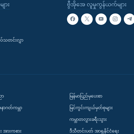
ုများ
ဗွီအိုအေ လူမှုကွန်ယက်များ
းလ်သတင်းလွှာ
ပညာ
မြန်မာပြည်မှပေးစာ
အနာဂတ်ကမ္ဘာ
မြင်ကွင်းကျယ်မှတ်စုများ
ကမ္ဘာတလွှားခရီးသွား
း အားကစား
ဒီသီတင်းပတ် အာရှနိုင်ငံရေး