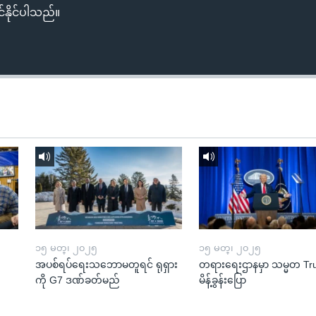
်နိုင်ပါသည်။
၁၅ မတ္၊ ၂၀၂၅
၁၅ မတ္၊ ၂၀၂၅
အပစ်ရပ်ရေးသဘောမတူရင် ရုရှား
တရားရေးဌာနမှာ သမ္မတ T
ကို G7 ဒဏ်ခတ်မည်
မိန့်ခွန်းပြော