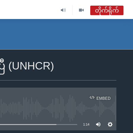
တိုက်ရိုက်
ဗွီအိုအေ မြန်မာနံနက်ခင်း
တိုက်ရိုက်ထုတ်လွှင့်မှု
အစီအစဉ်များ
ပြီ (UNHCR)
ဗွီအိုအေ မြန်မာနံနက်ခင်း
ရေဒီယိုတိုက်ရိုက်နားဆင်ရန်
EMBED
ble
1:14