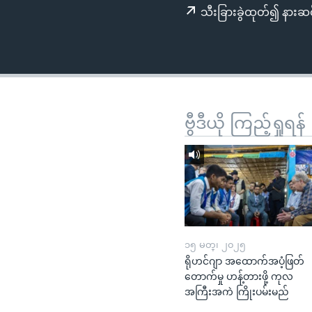
သုတပဒေသာ အင်္ဂလိပ်စာ
အ
သီးခြားခွဲထုတ်၍ နားဆင
ညွန်း
စာမျက်နှာ
သို့
ကျော်
ကြည့်
ရန်
ဗွီဒီယို ကြည့်ရှုရန်
ရှာဖွေ
ရန်
နေရာ
သို့
ကျော်
ရန်
၁၅ မတ္၊ ၂၀၂၅
ရိုဟင်ဂျာ အထောက်အပံ့ဖြတ်
တောက်မှု ဟန့်တားဖို့ ကုလ
အကြီးအကဲ ကြိုးပမ်းမည်