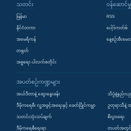
သတင်း
၀န်ဆောင်မှ
မြန်မာ
RSS
နိုင်ငံတကာ
ပေါ့ဒ်ကတ်စ်
အမေရိကန်
နေ့စဉ်အီးမေ
တရုတ်
အစ္စရေး-ပါလက်စတိုင်း
အပတ်စဉ်ကဏ္ဍများ
အယ်ဒီတာနဲ့ ဆွေးနွေးခန်း
သိပ္ပံနဲ့နည်း
ဒီမိုကရေစီ၊ လူ့အခွင့်အရေးနှင့် ခေတ်ပြိုင်ကမ္ဘာ
ဥတုရာသီနဲ့ 
သတင်းသုံးသပ်ချက်
စီးပွားရေး
ဒီမိုကရေစီရေးရာ
တပတ်အတွင်