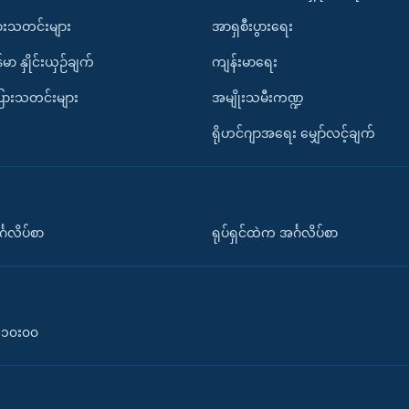
ားသတင်းများ
အာရှစီးပွားရေး
်မာ နှိုင်းယှဉ်ချက်
ကျန်းမာရေး
ပြားသတင်းများ
အမျိုးသမီးကဏ္ဍ
ရိုဟင်ဂျာအရေး မျှော်လင့်ချက်
်္ဂလိပ်စာ
ရုပ်ရှင်ထဲက အင်္ဂလိပ်စာ
၀-၁၀း၀၀