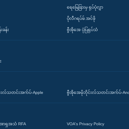
ရေမြေခြားမှ ရုပ်ပုံလွှာ
ပိုလီဂရပ်ဖ်.အင်ဖို
်းခန်း
ဗွီအိုအေ ပုံပြရုပ်သံ
း
ိုင်းလ်သတင်းအက်ပ်-Apple
ဗွီအိုအေမိုဘိုင်းလ်သတင်းအက်ပ်-An
 အာရှအသံ RFA
VOA's Privacy Policy