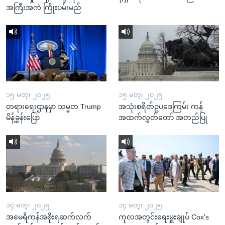
အကြီးအကဲ ကြိုးပမ်းမည်
၁၅ မတ္၊ ၂၀၂၅
၁၅ မတ္၊ ၂၀၂၅
တရားရေးဌာနမှာ သမ္မတ Trump
အသုံးစရိတ်ဥပဒေကြမ်း ကန်
မိန့်ခွန်းပြော
အထက်လွှတ်တော် အတည်ပြု
၁၄ မတ္၊ ၂၀၂၅
၁၄ မတ္၊ ၂၀၂၅
အမေရိကန်အစိုးရဆက်လက်
ကုလအတွင်းရေးမှူးချုပ် Cox's