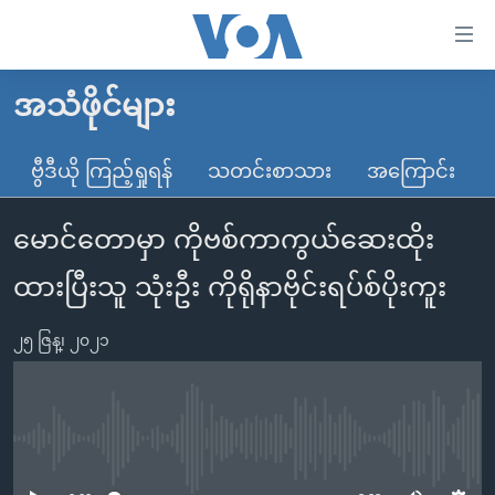
သုံး
ရ
လွယ်ကူ
အသံဖိုင်များ
မူလစာမျက်နှာ
စေ
မြန်မာ
ဗွီဒီယို ကြည့်ရှုရန်
သတင်းစာသား
အကြောင်း
သည့်
ကမ္ဘာ့သတင်းများ
Link
မောင်တောမှာ ကိုဗစ်ကာကွယ်ဆေးထိုး
ဗွီဒီယို
နိုင်ငံတကာ
များ
သတင်းလွတ်လပ်ခွင့်
အမေရိကန်
ထားပြီးသူ သုံးဦး ကိုရိုနာဗိုင်းရပ်စ်ပိုးကူး
ပင်မ
ရပ်ဝန်းတခု လမ်းတခု အလွန်
တရုတ်
အကြောင်းအရာ
၂၅ ဇြန္၊ ၂၀၂၁
သို့
အင်္ဂလိပ်စာလေ့လာမယ်
အစ္စရေး-ပါလက်စတိုင်း
ကျော်
အပတ်စဉ်ကဏ္ဍများ
အမေရိကန်သုံးအီဒီယံ
ကြည့်
ရေဒီယိုနှင့်ရုပ်သံ အချက်အလက်များ
မကြေးမုံရဲ့ အင်္ဂလိပ်စာ
ရေဒီယို
ရန်
No media source currently available
ပင်မ
ရေဒီယို/တီဗွီအစီအစဉ်
ရုပ်ရှင်ထဲက အင်္ဂလိပ်စာ
တီဗွီ