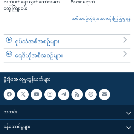
လည်ပတ်ရေး လွှတ်တော်အမတ်
Bazar ရောက်
တွေ ကြိုးပမ်း
အစီအစဉ်တွဲများအားလုံးကြည့်ရှုရန်
ရုပ်သံအစီအစဉ်များ
ရေဒီယိုအစီအစဉ်များ
ဗွီအိုအေ လူမှုကွန်ယက်များ
သတင်း
၀န်ဆောင်မှုများ