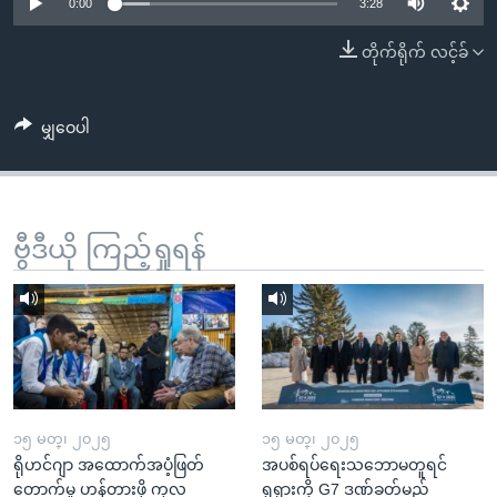
အ
0:00
3:28
သုတပဒေသာ အင်္ဂလိပ်စာ
ညွန်း
Learning English
တိုက်ရိုက် လင့်ခ်
စာမျက်နှာ
သို့
ဗွီအိုအေ လူမှုကွန်ယက်များ
ကျော်
မျှဝေပါ
ကြည့်
ရန်
ဘာသာစကားများ
ရှာဖွေ
ဗွီဒီယို ကြည့်ရှုရန်
ရန်
နေရာ
သို့
ကျော်
ရန်
၁၅ မတ္၊ ၂၀၂၅
၁၅ မတ္၊ ၂၀၂၅
ရိုဟင်ဂျာ အထောက်အပံ့ဖြတ်
အပစ်ရပ်ရေးသဘောမတူရင်
တောက်မှု ဟန့်တားဖို့ ကုလ
ရုရှားကို G7 ဒဏ်ခတ်မည်