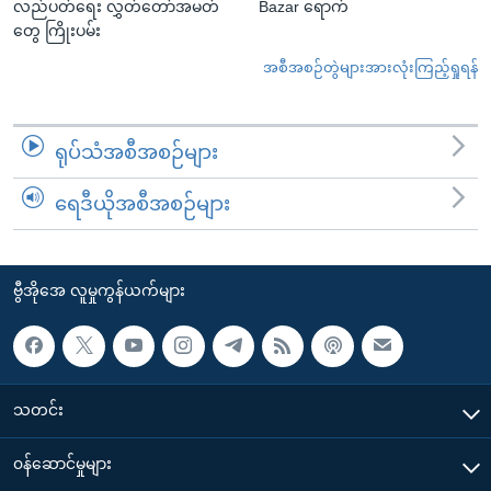
လည်ပတ်ရေး လွှတ်တော်အမတ်
Bazar ရောက်
တွေ ကြိုးပမ်း
အစီအစဉ်တွဲများအားလုံးကြည့်ရှုရန်
ရုပ်သံအစီအစဉ်များ
ရေဒီယိုအစီအစဉ်များ
ဗွီအိုအေ လူမှုကွန်ယက်များ
သတင်း
၀န်ဆောင်မှုများ