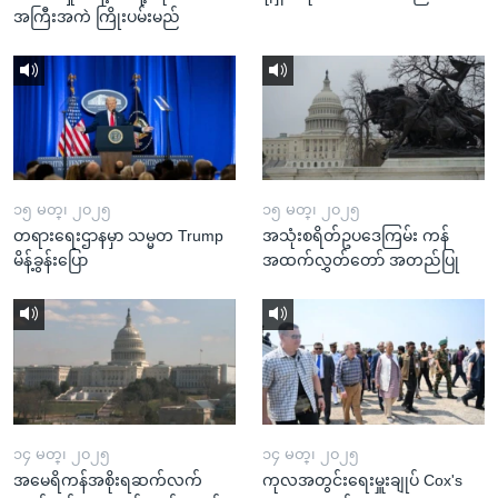
အကြီးအကဲ ကြိုးပမ်းမည်
၁၅ မတ္၊ ၂၀၂၅
၁၅ မတ္၊ ၂၀၂၅
တရားရေးဌာနမှာ သမ္မတ Trump
အသုံးစရိတ်ဥပဒေကြမ်း ကန်
မိန့်ခွန်းပြော
အထက်လွှတ်တော် အတည်ပြု
၁၄ မတ္၊ ၂၀၂၅
၁၄ မတ္၊ ၂၀၂၅
အမေရိကန်အစိုးရဆက်လက်
ကုလအတွင်းရေးမှူးချုပ် Cox's