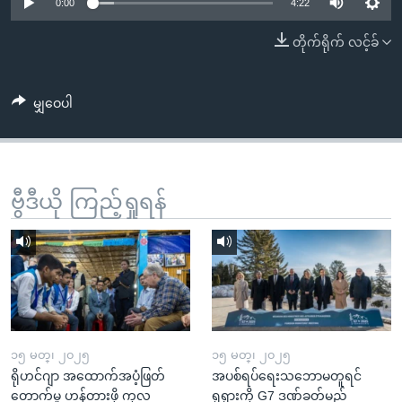
အ
0:00
4:22
သုတပဒေသာ အင်္ဂလိပ်စာ
ညွန်း
Learning English
တိုက်ရိုက် လင့်ခ်
စာမျက်နှာ
သို့
ဗွီအိုအေ လူမှုကွန်ယက်များ
ကျော်
မျှဝေပါ
ကြည့်
ရန်
ဘာသာစကားများ
ရှာဖွေ
ဗွီဒီယို ကြည့်ရှုရန်
ရန်
နေရာ
သို့
ကျော်
ရန်
၁၅ မတ္၊ ၂၀၂၅
၁၅ မတ္၊ ၂၀၂၅
ရိုဟင်ဂျာ အထောက်အပံ့ဖြတ်
အပစ်ရပ်ရေးသဘောမတူရင်
တောက်မှု ဟန့်တားဖို့ ကုလ
ရုရှားကို G7 ဒဏ်ခတ်မည်