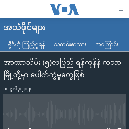
သုံး
ရ
လွယ်ကူ
အသံဖိုင်များ
မူလစာမျက်နှာ
စေ
မြန်မာ
ဗွီဒီယို ကြည့်ရှုရန်
သတင်းစာသား
အကြောင်း
သည့်
ကမ္ဘာ့သတင်းများ
Link
အာဏာသိမ်း (၅)လပြည့် ရန်ကုန်နဲ့ ကသာ
ဗွီဒီယို
နိုင်ငံတကာ
များ
သတင်းလွတ်လပ်ခွင့်
အမေရိကန်
မြို့တို့မှာ ပေါက်ကွဲမှုတွေဖြစ်
ပင်မ
ရပ်ဝန်းတခု လမ်းတခု အလွန်
တရုတ်
အကြောင်းအရာ
၀၁ ဇူလိုင္၊ ၂၀၂၁
သို့
အင်္ဂလိပ်စာလေ့လာမယ်
အစ္စရေး-ပါလက်စတိုင်း
ကျော်
အပတ်စဉ်ကဏ္ဍများ
အမေရိကန်သုံးအီဒီယံ
ကြည့်
ရေဒီယိုနှင့်ရုပ်သံ အချက်အလက်များ
မကြေးမုံရဲ့ အင်္ဂလိပ်စာ
ရေဒီယို
ရန်
No media source currently available
ပင်မ
ရေဒီယို/တီဗွီအစီအစဉ်
ရုပ်ရှင်ထဲက အင်္ဂလိပ်စာ
တီဗွီ