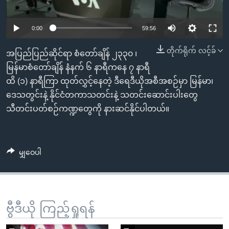
အ
သုတပဒေသာ အင်္ဂလိပ်စာ
ညွန်း
Learning English
0:00
59:56
စာမျက်နှာ
သို့
ဗွီအိုအေ လူမှုကွန်ယက်များ
တိုက်ရိုက် လင့်ခ်
အပြည်ပြည်ဆိုင်ရာ စံတော်ချိန် ၂၃၃၀ ၊
ကျော်
မြန်မာစံတော်ချိန် နံနက် ၆ နာရီကနေ ၇ နာရီ
ကြည့်
ထိ (၁) နာရီကြာ ထုတ်လွှင့်နေတဲ့ ဒီရေဒီယိုအစီအစဉ်မှာ မြန်မာ၊
ရန်
ဘာသာစကားများ
ဒေသတွင်းနဲ့ နိုင်ငံတကာသတင်းနဲ့ သတင်းဆောင်းပါးတွေ
ရှာဖွေ
သီတင်းပတ်စဉ်ကဏ္ဍတွေကို နားဆင်နိုင်ပါတယ်။
ရန်
နေရာ
သို့
မျှဝေပါ
ကျော်
ရန်
ဗွီဒီယို ကြည့်ရှုရန်