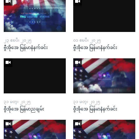
၂၃ ဧၿပီ၊ ၂၀၂၅
၀၁ ဧၿပီ၊ ၂၀၂၅
ဗွီအိုအေ မြန်မာနံနက်ခင်း
ဗွီအိုအေ မြန်မာနံနက်ခင်း
၃၁ မတ္၊ ၂၀၂၅
၃၁ မတ္၊ ၂၀၂၅
ဗွီအိုအေ မြန်မာညချမ်း
ဗွီအိုအေ မြန်မာနံနက်ခင်း