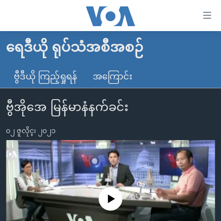
သုံး
ရ
လွယ်ကူ
ရေဒီယို ရုပ်သံအစီအစဉ်
မူလစာမျက်နှာ
စေ
မြန်မာ
ဗွီဒီယို ကြည့်ရှုရန်
အကြောင်း
သည့်
ကမ္ဘာ့သတင်းများ
Link
ဗွီအိုအေ မြန်မာနံနက်ခင်း
ဗွီဒီယို
နိုင်ငံတကာ
များ
သတင်းလွတ်လပ်ခွင့်
အမေရိကန်
ပင်မ
၀၂ ဇူလိုင္၊ ၂၀၂၁
ရပ်ဝန်းတခု လမ်းတခု အလွန်
တရုတ်
အကြောင်းအရာ
သို့
အင်္ဂလိပ်စာလေ့လာမယ်
အစ္စရေး-ပါလက်စတိုင်း
ကျော်
အပတ်စဉ်ကဏ္ဍများ
အမေရိကန်သုံးအီဒီယံ
ကြည့်
ရေဒီယိုနှင့်ရုပ်သံ အချက်အလက်များ
မကြေးမုံရဲ့ အင်္ဂလိပ်စာ
ရေဒီယို
ရန်
No media source currently available
ပင်မ
ရေဒီယို/တီဗွီအစီအစဉ်
ရုပ်ရှင်ထဲက အင်္ဂလိပ်စာ
တီဗွီ