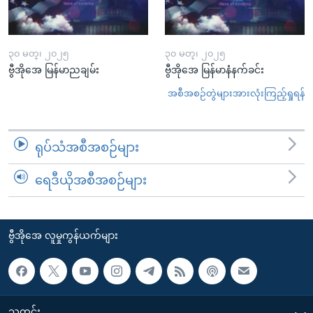
၃၀ မတ္၊ ၂၀၂၅
၃၀ မတ္၊ ၂၀၂၅
ဗွီအိုအေ မြန်မာညချမ်း
ဗွီအိုအေ မြန်မာနံနက်ခင်း
အစီအစဉ်တွဲများအားလုံးကြည့်ရှုရန်
ရုပ်သံအစီအစဉ်များ
ရေဒီယိုအစီအစဉ်များ
ဗွီအိုအေ လူမှုကွန်ယက်များ
သတင်း