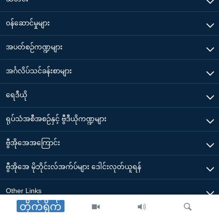
၀န်ဆောင်မှုများ
အပတ်စဉ်ကဏ္ဍများ
အင်္ဂလိပ်သင်ခန်းစာများ
ရေဒီယို
ရုပ်သံအစီအစဉ်နှင့် ဗွီဒီယိုကဏ္ဍများ
ဗွီအိုအေအကြောင်း
ဗွီအိုအေ မိုဘိုင်းလ်အက်ပ်များ ဒေါင်းလုတ်ယူရန်
Other Links
တိုက်ရိုက်