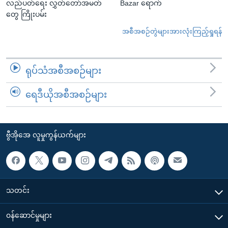
လည်ပတ်ရေး လွှတ်တော်အမတ်
Bazar ရောက်
တွေ ကြိုးပမ်း
အစီအစဉ်တွဲများအားလုံးကြည့်ရှုရန်
ရုပ်သံအစီအစဉ်များ
ရေဒီယိုအစီအစဉ်များ
ဗွီအိုအေ လူမှုကွန်ယက်များ
သတင်း
၀န်ဆောင်မှုများ