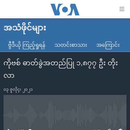
သုံး
ရ
လွယ်ကူ
အသံဖိုင်များ
မူလစာမျက်နှာ
စေ
မြန်မာ
ဗွီဒီယို ကြည့်ရှုရန်
သတင်းစာသား
အကြောင်း
သည့်
ကမ္ဘာ့သတင်းများ
Link
ကိုဗစ် ဓာတ်ခွဲအတည်ပြု ၁,၈၇၇ ဦး တိုး
ဗွီဒီယို
နိုင်ငံတကာ
များ
သတင်းလွတ်လပ်ခွင့်
အမေရိကန်
လာ
ပင်မ
ရပ်ဝန်းတခု လမ်းတခု အလွန်
တရုတ်
အကြောင်းအရာ
၀၃ ဇူလိုင္၊ ၂၀၂၁
သို့
အင်္ဂလိပ်စာလေ့လာမယ်
အစ္စရေး-ပါလက်စတိုင်း
ကျော်
အပတ်စဉ်ကဏ္ဍများ
အမေရိကန်သုံးအီဒီယံ
ကြည့်
ရေဒီယိုနှင့်ရုပ်သံ အချက်အလက်များ
မကြေးမုံရဲ့ အင်္ဂလိပ်စာ
ရေဒီယို
ရန်
No media source currently available
ပင်မ
ရေဒီယို/တီဗွီအစီအစဉ်
ရုပ်ရှင်ထဲက အင်္ဂလိပ်စာ
တီဗွီ