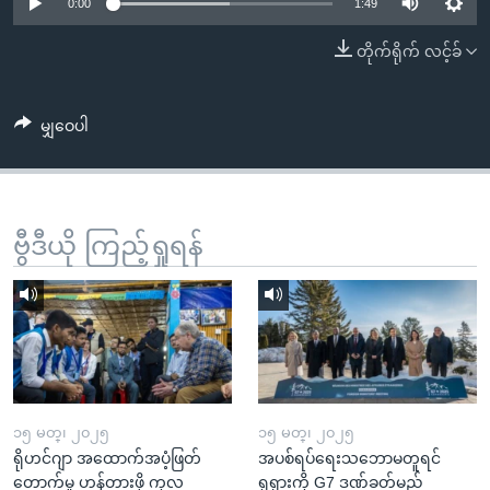
အ
0:00
1:49
သုတပဒေသာ အင်္ဂလိပ်စာ
ညွန်း
Learning English
တိုက်ရိုက် လင့်ခ်
စာမျက်နှာ
သို့
ဗွီအိုအေ လူမှုကွန်ယက်များ
ကျော်
မျှဝေပါ
ကြည့်
ရန်
ဘာသာစကားများ
ရှာဖွေ
ဗွီဒီယို ကြည့်ရှုရန်
ရန်
နေရာ
သို့
ကျော်
ရန်
၁၅ မတ္၊ ၂၀၂၅
၁၅ မတ္၊ ၂၀၂၅
ရိုဟင်ဂျာ အထောက်အပံ့ဖြတ်
အပစ်ရပ်ရေးသဘောမတူရင်
တောက်မှု ဟန့်တားဖို့ ကုလ
ရုရှားကို G7 ဒဏ်ခတ်မည်