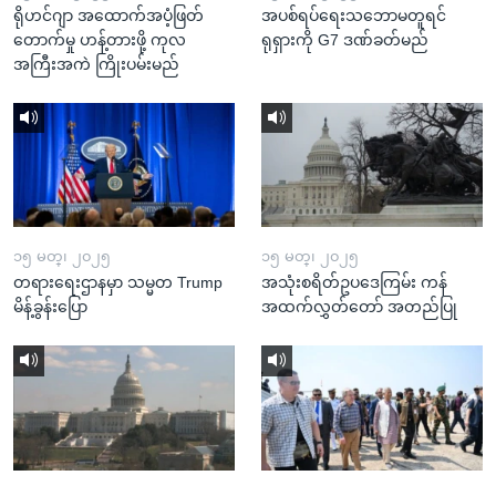
ရိုဟင်ဂျာ အထောက်အပံ့ဖြတ်
အပစ်ရပ်ရေးသဘောမတူရင်
တောက်မှု ဟန့်တားဖို့ ကုလ
ရုရှားကို G7 ဒဏ်ခတ်မည်
အကြီးအကဲ ကြိုးပမ်းမည်
၁၅ မတ္၊ ၂၀၂၅
၁၅ မတ္၊ ၂၀၂၅
တရားရေးဌာနမှာ သမ္မတ Trump
အသုံးစရိတ်ဥပဒေကြမ်း ကန်
မိန့်ခွန်းပြော
အထက်လွှတ်တော် အတည်ပြု