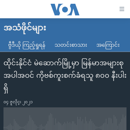
သုံး
ရ
လွယ်ကူ
အသံဖိုင်များ
မူလစာမျက်နှာ
စေ
မြန်မာ
ဗွီဒီယို ကြည့်ရှုရန်
သတင်းစာသား
အကြောင်း
သည့်
ကမ္ဘာ့သတင်းများ
Link
ထိုင်းနိုင်ငံ မဲဆောက်မြို့မှာ မြန်မာအများစု
ဗွီဒီယို
နိုင်ငံတကာ
များ
သတင်းလွတ်လပ်ခွင့်
အမေရိကန်
အပါအဝင် ကိုဗစ်ကူးစက်ခံရသူ ၈၀၀ နီးပါး
ပင်မ
ရပ်ဝန်းတခု လမ်းတခု အလွန်
တရုတ်
အကြောင်းအရာ
ရှိ
သို့
အင်္ဂလိပ်စာလေ့လာမယ်
အစ္စရေး-ပါလက်စတိုင်း
ကျော်
၀၄ ဇူလိုင္၊ ၂၀၂၁
အပတ်စဉ်ကဏ္ဍများ
အမေရိကန်သုံးအီဒီယံ
ကြည့်
ရေဒီယိုနှင့်ရုပ်သံ အချက်အလက်များ
မကြေးမုံရဲ့ အင်္ဂလိပ်စာ
ရေဒီယို
ရန်
ပင်မ
ရေဒီယို/တီဗွီအစီအစဉ်
ရုပ်ရှင်ထဲက အင်္ဂလိပ်စာ
တီဗွီ