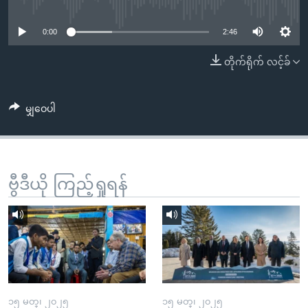
No media source currently available
အ
သုတပဒေသာ အင်္ဂလိပ်စာ
ညွန်း
Learning English
0:00
2:46
စာမျက်နှာ
သို့
ဗွီအိုအေ လူမှုကွန်ယက်များ
တိုက်ရိုက် လင့်ခ်
ကျော်
ကြည့်
မျှဝေပါ
ရန်
ဘာသာစကားများ
ရှာဖွေ
ရန်
နေရာ
ဗွီဒီယို ကြည့်ရှုရန်
သို့
ကျော်
ရန်
၁၅ မတ္၊ ၂၀၂၅
၁၅ မတ္၊ ၂၀၂၅