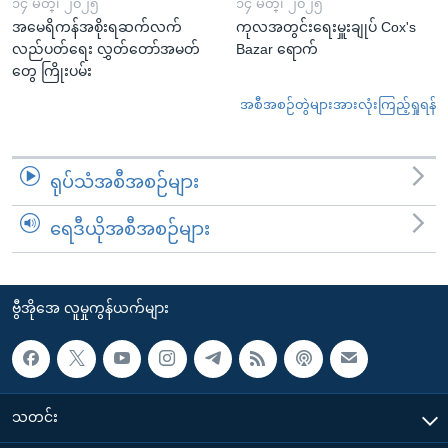
၁၄ မတ္၊ ၂၀၂၅
၁၄ မတ္၊ ၂၀၂၅
အမေရိကန်အစိုးရဆက်လက်
ကုလအတွင်းရေးမှူးချုပ် Cox's
လည်ပတ်ရေး လွှတ်တော်အမတ်
Bazar ရောက်
တွေ ကြိုးပမ်း
အစီအစဉ်တွဲများအားလုံးကြည့်ရှုရန်
ရုပ်သံအစီအစဉ်များ
ရေဒီယိုအစီအစဉ်များ
ဗွီအိုအေ လူမှုကွန်ယက်များ
သတင်း