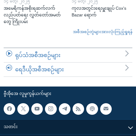
၁၄ မတ္၊ ၂၀၂၅
၁၄ မတ္၊ ၂၀၂၅
အမေရိကန်အစိုးရဆက်လက်
ကုလအတွင်းရေးမှူးချုပ် Cox's
လည်ပတ်ရေး လွှတ်တော်အမတ်
Bazar ရောက်
တွေ ကြိုးပမ်း
အစီအစဉ်တွဲများအားလုံးကြည့်ရှုရန်
ရုပ်သံအစီအစဉ်များ
ရေဒီယိုအစီအစဉ်များ
ဗွီအိုအေ လူမှုကွန်ယက်များ
သတင်း