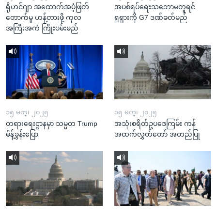
ရိုဟင်ဂျာ အထောက်အပံ့ဖြတ်
အပစ်ရပ်ရေးသဘောမတူရင်
တောက်မှု ဟန့်တားဖို့ ကုလ
ရုရှားကို G7 ဒဏ်ခတ်မည်
အကြီးအကဲ ကြိုးပမ်းမည်
၁၅ မတ္၊ ၂၀၂၅
၁၅ မတ္၊ ၂၀၂၅
တရားရေးဌာနမှာ သမ္မတ Trump
အသုံးစရိတ်ဥပဒေကြမ်း ကန်
မိန့်ခွန်းပြော
အထက်လွှတ်တော် အတည်ပြု