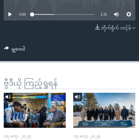
No media source currently available
အ
သုတပဒေသာ အင်္ဂလိပ်စာ
ညွန်း
Learning English
0:00
1:31
စာမျက်နှာ
သို့
ဗွီအိုအေ လူမှုကွန်ယက်များ
တိုက်ရိုက် လင့်ခ်
ကျော်
ကြည့်
မျှဝေပါ
ရန်
ဘာသာစကားများ
ရှာဖွေ
ရန်
နေရာ
ဗွီဒီယို ကြည့်ရှုရန်
သို့
ကျော်
ရန်
၁၅ မတ္၊ ၂၀၂၅
၁၅ မတ္၊ ၂၀၂၅