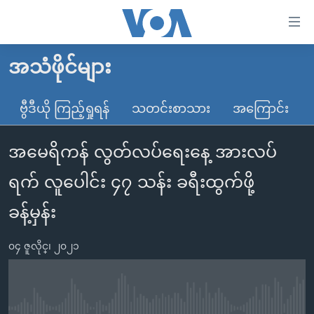
သုံး
ရ
လွယ်ကူ
အသံဖိုင်များ
မူလစာမျက်နှာ
စေ
မြန်မာ
ဗွီဒီယို ကြည့်ရှုရန်
သတင်းစာသား
အကြောင်း
သည့်
ကမ္ဘာ့သတင်းများ
Link
အမေရိကန် လွတ်လပ်ရေးနေ့ အားလပ်
ဗွီဒီယို
နိုင်ငံတကာ
များ
သတင်းလွတ်လပ်ခွင့်
အမေရိကန်
ရက် လူပေါင်း ၄၇ သန်း ခရီးထွက်ဖို့
ပင်မ
ရပ်ဝန်းတခု လမ်းတခု အလွန်
တရုတ်
အကြောင်းအရာ
ခန့်မှန်း
သို့
အင်္ဂလိပ်စာလေ့လာမယ်
အစ္စရေး-ပါလက်စတိုင်း
ကျော်
၀၄ ဇူလိုင္၊ ၂၀၂၁
အပတ်စဉ်ကဏ္ဍများ
အမေရိကန်သုံးအီဒီယံ
ကြည့်
ရေဒီယိုနှင့်ရုပ်သံ အချက်အလက်များ
မကြေးမုံရဲ့ အင်္ဂလိပ်စာ
ရေဒီယို
ရန်
ပင်မ
ရေဒီယို/တီဗွီအစီအစဉ်
ရုပ်ရှင်ထဲက အင်္ဂလိပ်စာ
တီဗွီ