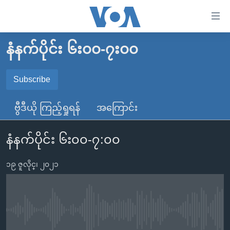
သုံး
ရ
လွယ်ကူ
နံနက်ပိုင်း ၆း၀၀-၇း၀၀
မူလစာမျက်နှာ
စေ
မြန်မာ
Subscribe
သည့်
SUBSCRIBE
ကမ္ဘာ့သတင်းများ
Link
ဗွီဒီယို ကြည့်ရှုရန်
အကြောင်း
ဗွီဒီယို
နိုင်ငံတကာ
များ
Spotify
သတင်းလွတ်လပ်ခွင့်
အမေရိကန်
ပင်မ
နံနက်ပိုင်း ၆း၀၀-၇:၀၀
ရပ်ဝန်းတခု လမ်းတခု အလွန်
တရုတ်
အကြောင်းအရာ
ရယူရန်
သို့
၁၉ ဇူလိုင္၊ ၂၀၂၁
အင်္ဂလိပ်စာလေ့လာမယ်
အစ္စရေး-ပါလက်စတိုင်း
ကျော်
အပတ်စဉ်ကဏ္ဍများ
အမေရိကန်သုံးအီဒီယံ
ကြည့်
ရေဒီယိုနှင့်ရုပ်သံ အချက်အလက်များ
မကြေးမုံရဲ့ အင်္ဂလိပ်စာ
ရေဒီယို
ရန်
No media source currently available
ပင်မ
ရေဒီယို/တီဗွီအစီအစဉ်
ရုပ်ရှင်ထဲက အင်္ဂလိပ်စာ
တီဗွီ