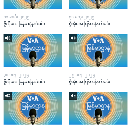
၀၁ ဧၿပီ၊ ၂၀၂၅
၃၁ မတ္၊ ၂၀၂၅
ဗွီအိုအေ မြန်မာနံနက်ခင်း
ဗွီအိုအေ မြန်မာနံနက်ခင်း
၃၀ မတ္၊ ၂၀၂၅
၂၉ မတ္၊ ၂၀၂၅
ဗွီအိုအေ မြန်မာနံနက်ခင်း
ဗွီအိုအေ မြန်မာနံနက်ခင်း