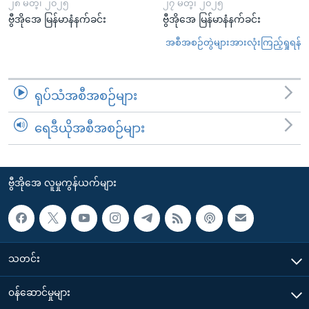
၂၈ မတ္၊ ၂၀၂၅
၂၇ မတ္၊ ၂၀၂၅
ဗွီအိုအေ မြန်မာနံနက်ခင်း
ဗွီအိုအေ မြန်မာနံနက်ခင်း
အစီအစဉ်တွဲများအားလုံးကြည့်ရှုရန်
ရုပ်သံအစီအစဉ်များ
ရေဒီယိုအစီအစဉ်များ
ဗွီအိုအေ လူမှုကွန်ယက်များ
သတင်း
၀န်ဆောင်မှုများ