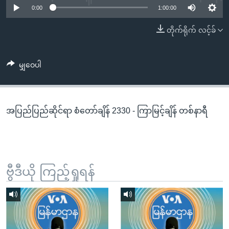
အ
0:00
1:00:00
သုတပဒေသာ အင်္ဂလိပ်စာ
ညွန်း
Learning English
တိုက်ရိုက် လင့်ခ်
စာမျက်နှာ
သို့
ဗွီအိုအေ လူမှုကွန်ယက်များ
ကျော်
မျှဝေပါ
ကြည့်
ရန်
ဘာသာစကားများ
ရှာဖွေ
အပြည်ပြည်ဆိုင်ရာ စံတော်ချိန် 2330 - ကြာမြင့်ချိန် တစ်နာရီ
ရန်
နေရာ
သို့
ကျော်
ရန်
ဗွီဒီယို ကြည့်ရှုရန်