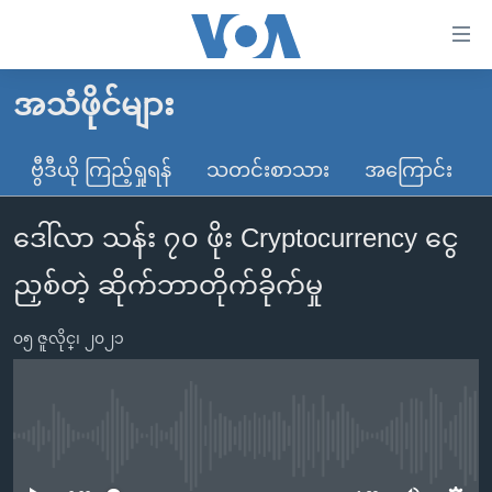
သုံး
ရ
လွယ်ကူ
အသံဖိုင်များ
မူလစာမျက်နှာ
စေ
မြန်မာ
ဗွီဒီယို ကြည့်ရှုရန်
သတင်းစာသား
အကြောင်း
သည့်
ကမ္ဘာ့သတင်းများ
Link
ဒေါ်လာ သန်း ၇၀ ဖိုး Cryptocurrency ငွေ
ဗွီဒီယို
နိုင်ငံတကာ
များ
သတင်းလွတ်လပ်ခွင့်
အမေရိကန်
ညှစ်တဲ့ ဆိုက်ဘာတိုက်ခိုက်မှု
ပင်မ
ရပ်ဝန်းတခု လမ်းတခု အလွန်
တရုတ်
အကြောင်းအရာ
၀၅ ဇူလိုင္၊ ၂၀၂၁
သို့
အင်္ဂလိပ်စာလေ့လာမယ်
အစ္စရေး-ပါလက်စတိုင်း
ကျော်
အပတ်စဉ်ကဏ္ဍများ
အမေရိကန်သုံးအီဒီယံ
ကြည့်
ရေဒီယိုနှင့်ရုပ်သံ အချက်အလက်များ
မကြေးမုံရဲ့ အင်္ဂလိပ်စာ
ရေဒီယို
ရန်
No media source currently available
ပင်မ
ရေဒီယို/တီဗွီအစီအစဉ်
ရုပ်ရှင်ထဲက အင်္ဂလိပ်စာ
တီဗွီ