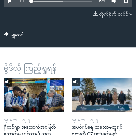
အ
0:00
1:29
သုတပဒေသာ အင်္ဂလိပ်စာ
ညွန်း
Learning English
တိုက်ရိုက် လင့်ခ်
စာမျက်နှာ
သို့
ဗွီအိုအေ လူမှုကွန်ယက်များ
ကျော်
မျှဝေပါ
ကြည့်
ရန်
ဘာသာစကားများ
ရှာဖွေ
ဗွီဒီယို ကြည့်ရှုရန်
ရန်
နေရာ
သို့
ကျော်
ရန်
၁၅ မတ္၊ ၂၀၂၅
၁၅ မတ္၊ ၂၀၂၅
ရိုဟင်ဂျာ အထောက်အပံ့ဖြတ်
အပစ်ရပ်ရေးသဘောမတူရင်
တောက်မှု ဟန့်တားဖို့ ကုလ
ရုရှားကို G7 ဒဏ်ခတ်မည်