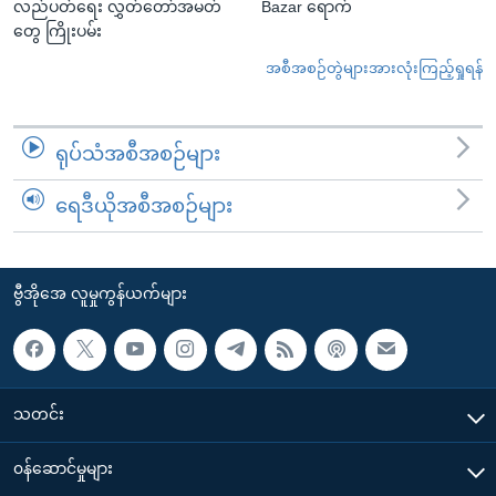
လည်ပတ်ရေး လွှတ်တော်အမတ်
Bazar ရောက်
တွေ ကြိုးပမ်း
အစီအစဉ်တွဲများအားလုံးကြည့်ရှုရန်
ရုပ်သံအစီအစဉ်များ
ရေဒီယိုအစီအစဉ်များ
ဗွီအိုအေ လူမှုကွန်ယက်များ
သတင်း
၀န်ဆောင်မှုများ