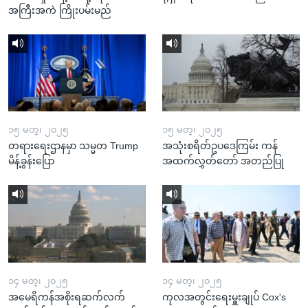
အကြီးအကဲ ကြိုးပမ်းမည်
၁၅ မတ္၊ ၂၀၂၅
၁၅ မတ္၊ ၂၀၂၅
တရားရေးဌာနမှာ သမ္မတ Trump
အသုံးစရိတ်ဥပဒေကြမ်း ကန်
မိန့်ခွန်းပြော
အထက်လွှတ်တော် အတည်ပြု
၁၄ မတ္၊ ၂၀၂၅
၁၄ မတ္၊ ၂၀၂၅
အမေရိကန်အစိုးရဆက်လက်
ကုလအတွင်းရေးမှူးချုပ် Cox's