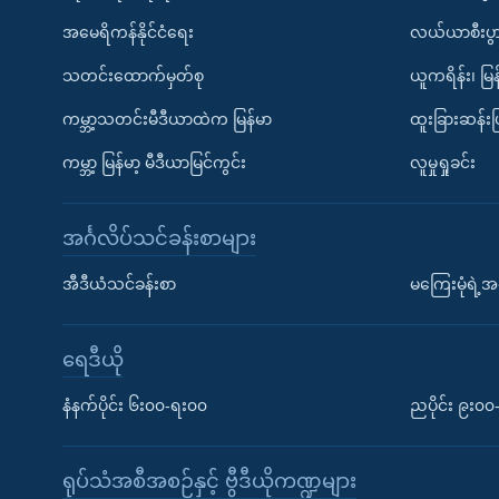
အမေရိကန်နိုင်ငံရေး
လယ်ယာစီးပွ
သတင်းထောက်မှတ်စု
ယူကရိန်း၊ မြန
ကမ္ဘာ့သတင်းမီဒီယာထဲက မြန်မာ
ထူးခြားဆန်း
ကမ္ဘာ့ မြန်မာ့ မီဒီယာမြင်ကွင်း
လူမှုရှုခင်း
အင်္ဂလိပ်သင်ခန်းစာများ
အီဒီယံသင်ခန်းစာ
မကြေးမုံရဲ့အင
ရေဒီယို
နံနက်ပိုင်း ၆း၀၀-ရး၀၀
ညပိုင်း ၉း၀
ရုပ်သံအစီအစဉ်နှင့် ဗွီဒီယိုကဏ္ဍများ