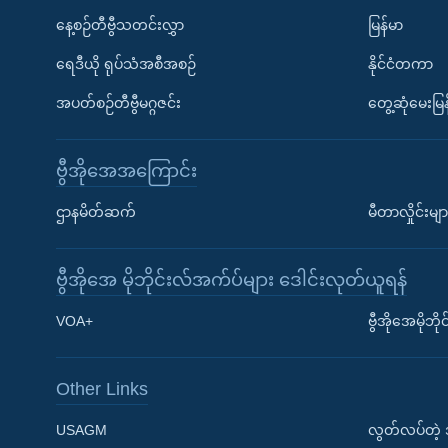
နေ့စဉ်တီဗွီသတင်းလွှာ
မြန်မာ
ရေဒီယို ရုပ်သံအစီအစဉ်
နိုင်ငံတကာ
အပတ်စဉ်တီဗွီမဂ္ဂဇင်း
တွေ့ဆုံမေးမြန
ဗွီအိုအေအကြောင်း
ဌာနမိတ်ဆက်
မီတာလှိုင်းမျာ
ဗွီအိုအေ မိုဘိုင်းလ်အက်ပ်များ ဒေါင်းလုတ်ယူရန်
Learning English
VOA+
ဗွီအိုအေမိုဘ
ဗွီအိုအေ လူမှုကွန်ယက်များ
Other Links
USAGM
လွတ်လပ်တဲ့