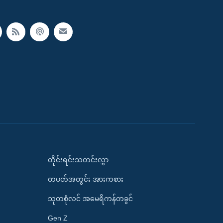
တိုင်းရင်းသတင်းလွှာ
တပတ်အတွင်း အားကစား
သုတစုံလင် အမေရိကန်တခွင်
Gen Z