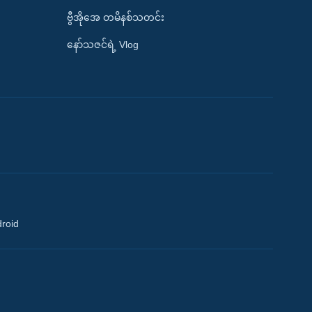
ဗွီအိုအေ တမိနစ်သတင်း
နော်သဇင်ရဲ့ Vlog
droid