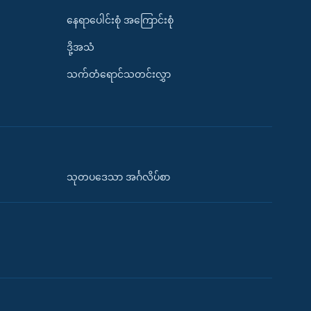
နေရာပေါင်းစုံ အကြောင်းစုံ
ဒို့အသံ
သက်တံရောင်သတင်းလွှာ
သုတပဒေသာ အင်္ဂလိပ်စာ