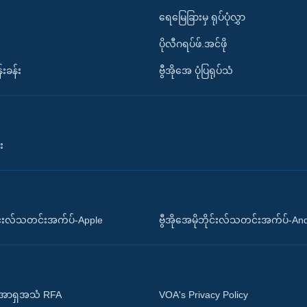
ရေမြေခြားမှ ရုပ်ပုံလွှာ
ပိုလီဂရပ်ဖ်.အင်ဖို
်းခန်း
ဗွီအိုအေ ပုံပြရုပ်သံ
း
ိုင်းလ်သတင်းအက်ပ်-Apple
ဗွီအိုအေမိုဘိုင်းလ်သတင်းအက်ပ်-An
 အာရှအသံ RFA
VOA's Privacy Policy