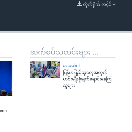
တိုက်ရိုက် လင့်ခ်
EMBED
ဆက်စပ်သတင်းများ ...
ဘလော်ဂါ
မြန်မာပြည်သူတွေအတွက်
ဟင်းမျိုးစုံချက်ရောင်းနေကြ
သူများ
rump