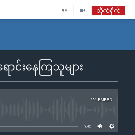
တိုက်ရိုက်
ဗွီအိုအေ မြန်မာနံနက်ခင်း
တိုက်ရိုက်ထုတ်လွှင့်မှု
အစီအစဉ်များ
်ရောင်းနေကြသူများ
ဗွီအိုအေ မြန်မာနံနက်ခင်း
ရေဒီယိုတိုက်ရိုက်နားဆင်ရန်
EMBED
ble
9:42