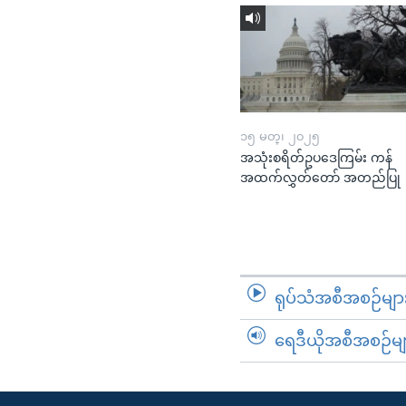
၁၅ မတ္၊ ၂၀၂၅
အသုံးစရိတ်ဥပဒေကြမ်း ကန်
အထက်လွှတ်တော် အတည်ပြု
ရုပ်သံအစီအစဉ်မျာ
ရေဒီယိုအစီအစဉ်မျ