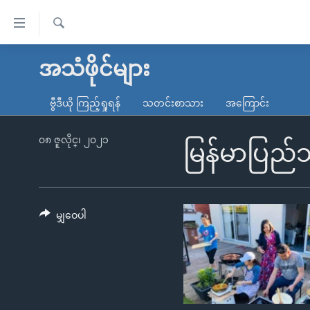
သုံး
ရ
ရှာဖွေ
လွယ်ကူ
မူလစာမျက်နှာ
အသံဖိုင်များ
ရ
စေ
မြန်မာ
လာ
ဗွီဒီယို ကြည့်ရှုရန်
သတင်းစာသား
အကြောင်း
သည့်
ဒ်
ကမ္ဘာ့သတင်းများ
Link
ဗွီဒီယို
နိုင်ငံတကာ
၀၈ ဇူလိုင္၊ ၂၀၂၁
မြန်မာပြည်
များ
သတင်းလွတ်လပ်ခွင့်
အမေရိကန်
ပင်မ
ရပ်ဝန်းတခု လမ်းတခု အလွန်
တရုတ်
အကြောင်းအရာ
အင်္ဂလိပ်စာလေ့လာမယ်
အစ္စရေး-ပါလက်စတိုင်း
မျှဝေပါ
သို့
အပတ်စဉ်ကဏ္ဍများ
အမေရိကန်သုံးအီဒီယံ
ကျော်
ကြည့်
ရေဒီယိုနှင့်ရုပ်သံ အချက်အလက်များ
မကြေးမုံရဲ့ အင်္ဂလိပ်စာ
ရေဒီယို
ရန်
ရေဒီယို/တီဗွီအစီအစဉ်
ရုပ်ရှင်ထဲက အင်္ဂလိပ်စာ
တီဗွီ
ပင်မ