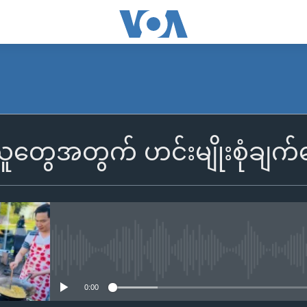
သူတွေအတွက် ဟင်းမျိုးစုံချက
No media source currently availa
0:00