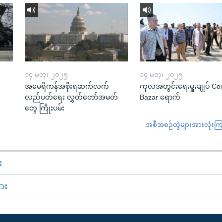
၁၄ မတ္၊ ၂၀၂၅
၁၄ မတ္၊ ၂၀၂၅
အမေရိကန်အစိုးရဆက်လက်
ကုလအတွင်းရေးမှူးချုပ် Co
လည်ပတ်ရေး လွှတ်တော်အမတ်
Bazar ရောက်
တွေ ကြိုးပမ်း
အစီအစဉ်တွဲများအားလုံးကြည့
း
ား