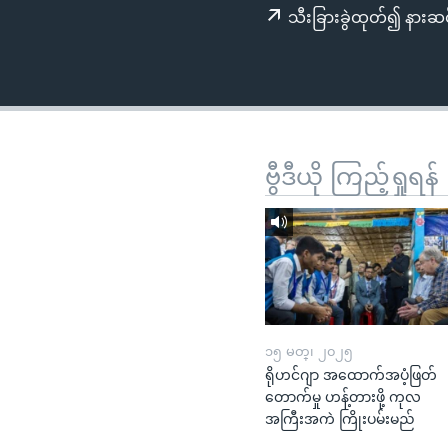
သုတပဒေသာ အင်္ဂလိပ်စာ
အ
သီးခြားခွဲထုတ်၍ နားဆင
ညွန်း
စာမျက်နှာ
သို့
ကျော်
ကြည့်
ရန်
ဗွီဒီယို ကြည့်ရှုရန်
ရှာဖွေ
ရန်
နေရာ
သို့
ကျော်
ရန်
၁၅ မတ္၊ ၂၀၂၅
ရိုဟင်ဂျာ အထောက်အပံ့ဖြတ်
တောက်မှု ဟန့်တားဖို့ ကုလ
အကြီးအကဲ ကြိုးပမ်းမည်