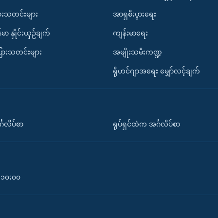
ားသတင်းများ
အာရှစီးပွားရေး
်မာ နှိုင်းယှဉ်ချက်
ကျန်းမာရေး
ပြားသတင်းများ
အမျိုးသမီးကဏ္ဍ
ရိုဟင်ဂျာအရေး မျှော်လင့်ချက်
်္ဂလိပ်စာ
ရုပ်ရှင်ထဲက အင်္ဂလိပ်စာ
၀-၁၀း၀၀