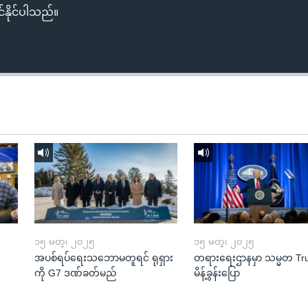
်နိုင်ပါသည်။
၁၅ မတ္၊ ၂၀၂၅
၁၅ မတ္၊ ၂၀၂၅
အပစ်ရပ်ရေးသဘောမတူရင် ရုရှား
တရားရေးဌာနမှာ သမ္မတ T
ကို G7 ဒဏ်ခတ်မည်
မိန့်ခွန်းပြော