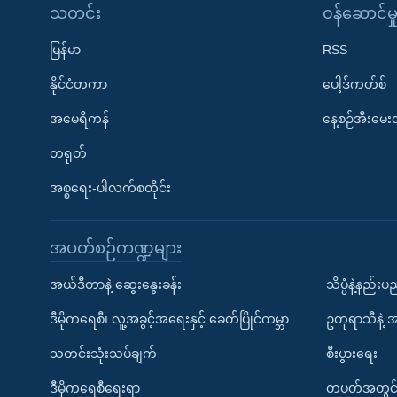
သတင်း
၀န်ဆောင်မှ
မြန်မာ
RSS
နိုင်ငံတကာ
ပေါ့ဒ်ကတ်စ်
အမေရိကန်
နေ့စဉ်အီးမေ
တရုတ်
အစ္စရေး-ပါလက်စတိုင်း
အပတ်စဉ်ကဏ္ဍများ
အယ်ဒီတာနဲ့ ဆွေးနွေးခန်း
သိပ္ပံနဲ့နည်း
ဒီမိုကရေစီ၊ လူ့အခွင့်အရေးနှင့် ခေတ်ပြိုင်ကမ္ဘာ
ဥတုရာသီနဲ့ 
သတင်းသုံးသပ်ချက်
စီးပွားရေး
ဒီမိုကရေစီရေးရာ
တပတ်အတွင်