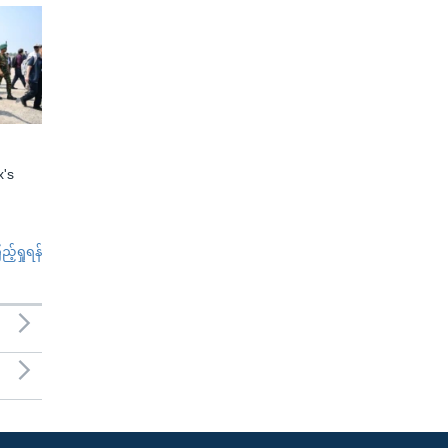
x's
်ရှုရန်