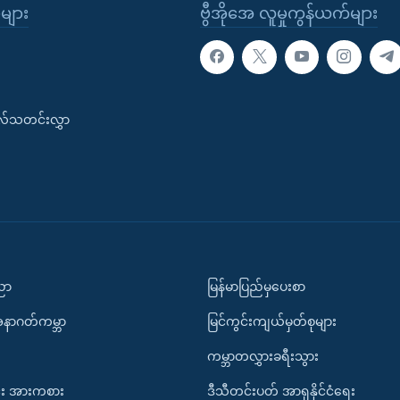
ုများ
ဗွီအိုအေ လူမှုကွန်ယက်များ
းလ်သတင်းလွှာ
ပညာ
မြန်မာပြည်မှပေးစာ
အနာဂတ်ကမ္ဘာ
မြင်ကွင်းကျယ်မှတ်စုများ
ကမ္ဘာတလွှားခရီးသွား
း အားကစား
ဒီသီတင်းပတ် အာရှနိုင်ငံရေး