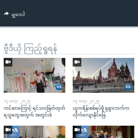
မျှဝေပါ
ဗွီဒီယို ကြည့်ရှုရန်
၁၄ မတ္၊ ၂၀၂၅
၁၃ မတ္၊ ၂၀၂၅
ကင်ဆာကြောင့် ရင်သားဖြတ်ထုတ်
ယူကရိန်းစစ်ရပ်ဖို့ ရုရှားဘက်က
ရသူတွေအတွက် အတွင်းခံ
လိုက်လျောနိုင်ခြေ