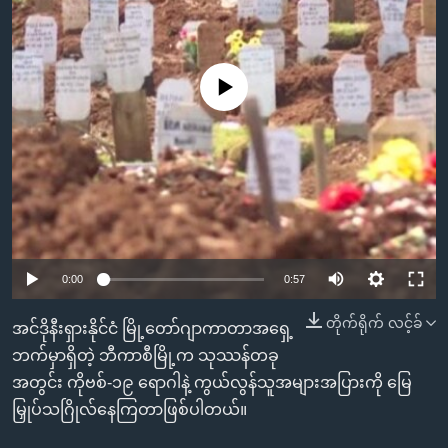
အ
သုတပဒေသာ အင်္ဂလိပ်စာ
ညွန်း
Learning English
စာမျက်နှာ
သို့
No media source currently available
ဗွီအိုအေ လူမှုကွန်ယက်များ
ကျော်
ကြည့်
ရန်
ဘာသာစကားများ
ရှာဖွေ
ရန်
နေရာ
သို့
0:00
0:57
ကျော်
တိုက်ရိုက် လင့်ခ်
အင်ဒိုနီးရှားနိုင်ငံ မြို့တော်ဂျာကာတာအရှေ့
ရန်
ဘက်မှာရှိတဲ့ ဘီကာစီမြို့က သုဿန်တခု
အတွင်း ကိုဗစ်-၁၉ ရောဂါနဲ့ ကွယ်လွန်သူအများအပြားကို မြေ
မြှုပ်သဂြိုလ်နေကြတာဖြစ်ပါတယ်။