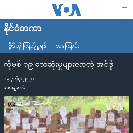
သုံး
ရ
လွယ်ကူ
နိုင်ငံတကာ
မူလစာမျက်နှာ
စေ
မြန်မာ
ဗွီဒီယို ကြည့်ရှုရန်
အကြောင်း
သည့်
ကမ္ဘာ့သတင်းများ
Link
ကိုဗစ်-၁၉ သေဆုံးမှုများလာတဲ့ အင်ဒို
ဗွီဒီယို
နိုင်ငံတကာ
များ
သတင်းလွတ်လပ်ခွင့်
အမေရိကန်
ပင်မ
၀၉ ဇူလိုင္၊ ၂၀၂၁
ရပ်ဝန်းတခု လမ်းတခု အလွန်
တရုတ်
အကြောင်းအရာ
၀င်းခန့်မောင်
သို့
အင်္ဂလိပ်စာလေ့လာမယ်
အစ္စရေး-ပါလက်စတိုင်း
ကျော်
အပတ်စဉ်ကဏ္ဍများ
အမေရိကန်သုံးအီဒီယံ
ကြည့်
ရေဒီယိုနှင့်ရုပ်သံ အချက်အလက်များ
မကြေးမုံရဲ့ အင်္ဂလိပ်စာ
ရေဒီယို
ရန်
ပင်မ
ရေဒီယို/တီဗွီအစီအစဉ်
ရုပ်ရှင်ထဲက အင်္ဂလိပ်စာ
တီဗွီ