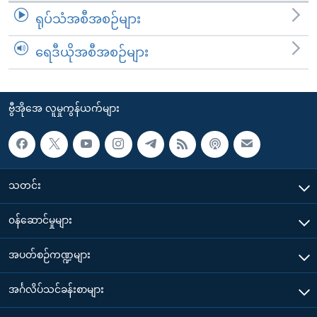
ရုပ်သံအစီအစဉ်များ
ရေဒီယိုအစီအစဉ်များ
ဗွီအိုအေ လူမှုကွန်ယက်များ
သတင်း
၀န်ဆောင်မှုများ
အပတ်စဉ်ကဏ္ဍများ
အင်္ဂလိပ်သင်ခန်းစာများ