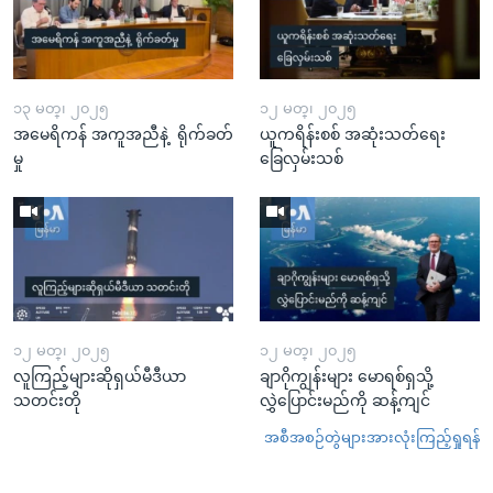
၁၃ မတ္၊ ၂၀၂၅
၁၂ မတ္၊ ၂၀၂၅
အမေရိကန် အကူအညီနဲ့ ရိုက်ခတ်
ယူကရိန်းစစ် အဆုံးသတ်ရေး
မှု
ခြေလှမ်းသစ်
၁၂ မတ္၊ ၂၀၂၅
၁၂ မတ္၊ ၂၀၂၅
လူကြည့်များဆိုရှယ်မီဒီယာ
ချာဂိုကျွန်းများ မောရစ်ရှသို့
သတင်းတို
လွှဲပြောင်းမည်ကို ဆန့်ကျင်
အစီအစဉ်တွဲများအားလုံးကြည့်ရှုရန်