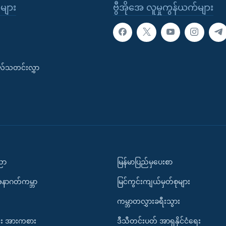
ုများ
ဗွီအိုအေ လူမှုကွန်ယက်များ
းလ်သတင်းလွှာ
ပညာ
မြန်မာပြည်မှပေးစာ
အနာဂတ်ကမ္ဘာ
မြင်ကွင်းကျယ်မှတ်စုများ
ကမ္ဘာတလွှားခရီးသွား
း အားကစား
ဒီသီတင်းပတ် အာရှနိုင်ငံရေး