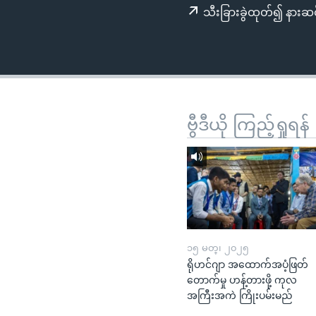
သုတပဒေသာ အင်္ဂလိပ်စာ
အ
သီးခြားခွဲထုတ်၍ နားဆင
ညွန်း
စာမျက်နှာ
သို့
ကျော်
ကြည့်
ရန်
ဗွီဒီယို ကြည့်ရှုရန်
ရှာဖွေ
ရန်
နေရာ
သို့
ကျော်
ရန်
၁၅ မတ္၊ ၂၀၂၅
ရိုဟင်ဂျာ အထောက်အပံ့ဖြတ်
တောက်မှု ဟန့်တားဖို့ ကုလ
အကြီးအကဲ ကြိုးပမ်းမည်