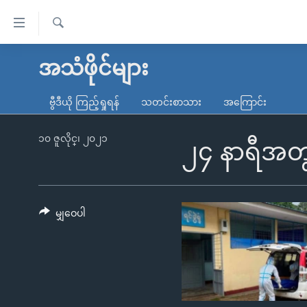
သုံး
ရ
ရှာဖွေ
လွယ်ကူ
မူလစာမျက်နှာ
အသံဖိုင်များ
ရ
စေ
မြန်မာ
လာ
ဗွီဒီယို ကြည့်ရှုရန်
သတင်းစာသား
အကြောင်း
သည့်
ဒ်
ကမ္ဘာ့သတင်းများ
Link
ဗွီဒီယို
နိုင်ငံတကာ
၁၀ ဇူလိုင္၊ ၂၀၂၁
၂၄ နာရီအတွ
များ
သတင်းလွတ်လပ်ခွင့်
အမေရိကန်
ပင်မ
ရပ်ဝန်းတခု လမ်းတခု အလွန်
တရုတ်
အကြောင်းအရာ
အင်္ဂလိပ်စာလေ့လာမယ်
အစ္စရေး-ပါလက်စတိုင်း
မျှဝေပါ
သို့
အပတ်စဉ်ကဏ္ဍများ
အမေရိကန်သုံးအီဒီယံ
ကျော်
ကြည့်
ရေဒီယိုနှင့်ရုပ်သံ အချက်အလက်များ
မကြေးမုံရဲ့ အင်္ဂလိပ်စာ
ရေဒီယို
ရန်
ရေဒီယို/တီဗွီအစီအစဉ်
ရုပ်ရှင်ထဲက အင်္ဂလိပ်စာ
တီဗွီ
ပင်မ