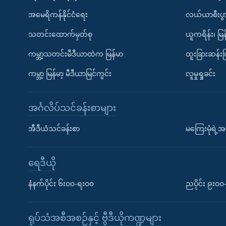
အမေရိကန်နိုင်ငံရေး
လယ်ယာစီးပွ
သတင်းထောက်မှတ်စု
ယူကရိန်း၊ မြန
ကမ္ဘာ့သတင်းမီဒီယာထဲက မြန်မာ
ထူးခြားဆန်း
ကမ္ဘာ့ မြန်မာ့ မီဒီယာမြင်ကွင်း
လူမှုရှုခင်း
အင်္ဂလိပ်သင်ခန်းစာများ
အီဒီယံသင်ခန်းစာ
မကြေးမုံရဲ့အင
ရေဒီယို
နံနက်ပိုင်း ၆း၀၀-ရး၀၀
ညပိုင်း ၉း၀
ရုပ်သံအစီအစဉ်နှင့် ဗွီဒီယိုကဏ္ဍများ