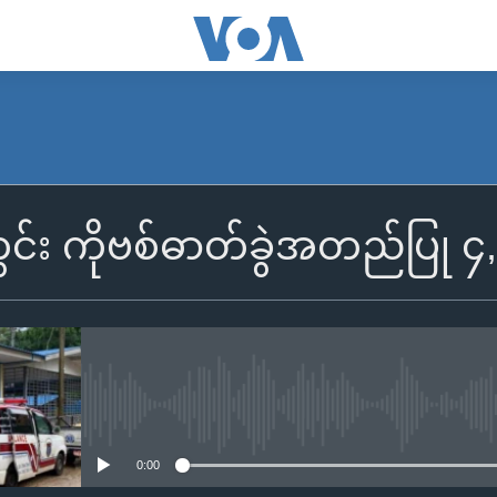
င်း ကိုဗစ်ဓာတ်ခွဲအတည်ပြု ၄
No media source currently availa
0:00