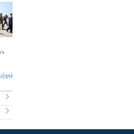
x's
်ရှုရန်