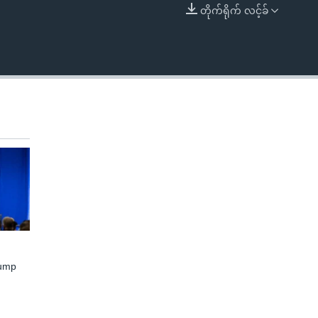
တိုက်ရိုက် လင့်ခ်
EMBED
rump