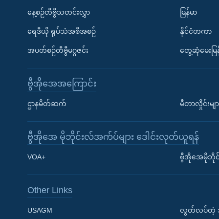
နေ့စဉ်တီဗွီသတင်းလွှာ
မြန်မာ
ရေဒီယို ရုပ်သံအစီအစဉ်
နိုင်ငံတကာ
အပတ်စဉ်တီဗွီမဂ္ဂဇင်း
တွေ့ဆုံမေးမြန
ဗွီအိုအေအကြောင်း
ဌာနမိတ်ဆက်
မီတာလှိုင်းမျာ
ဗွီအိုအေ မိုဘိုင်းလ်အက်ပ်များ ဒေါင်းလုတ်ယူရန်
Learning English
VOA+
ဗွီအိုအေမိုဘ
ဗွီအိုအေ လူမှုကွန်ယက်များ
Other Links
USAGM
လွတ်လပ်တဲ့