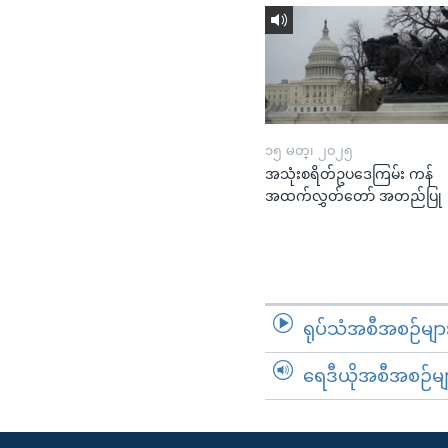
၁၅ မတ္၊ ၂၀၂၅
အသုံးစရိတ်ဥပဒေကြမ်း ကန်
အထက်လွှတ်တော် အတည်ပြု
ရုပ်သံအစီအစဉ်မျာ
ရေဒီယိုအစီအစဉ်မျ