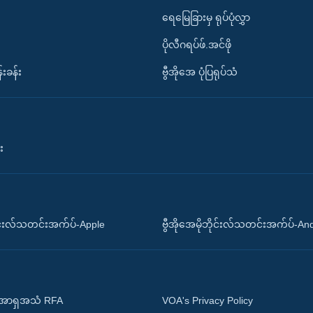
ရေမြေခြားမှ ရုပ်ပုံလွှာ
ပိုလီဂရပ်ဖ်.အင်ဖို
်းခန်း
ဗွီအိုအေ ပုံပြရုပ်သံ
း
ိုင်းလ်သတင်းအက်ပ်-Apple
ဗွီအိုအေမိုဘိုင်းလ်သတင်းအက်ပ်-An
 အာရှအသံ RFA
VOA's Privacy Policy