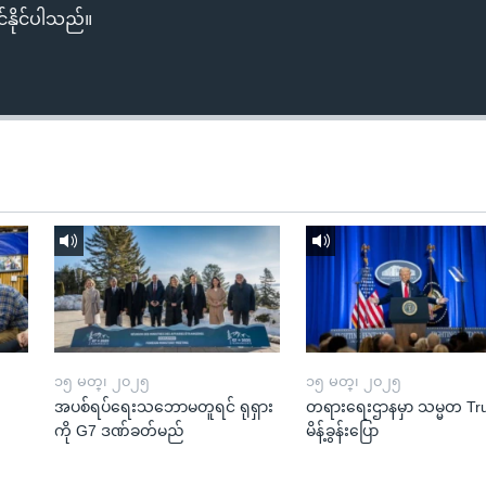
်နိုင်ပါသည်။
၁၅ မတ္၊ ၂၀၂၅
၁၅ မတ္၊ ၂၀၂၅
အပစ်ရပ်ရေးသဘောမတူရင် ရုရှား
တရားရေးဌာနမှာ သမ္မတ T
ကို G7 ဒဏ်ခတ်မည်
မိန့်ခွန်းပြော