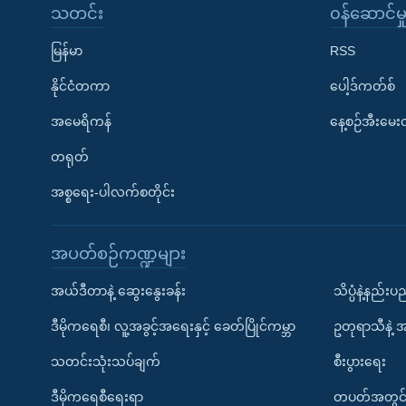
သတင်း
၀န်ဆောင်မှ
မြန်မာ
RSS
နိုင်ငံတကာ
ပေါ့ဒ်ကတ်စ်
အမေရိကန်
နေ့စဉ်အီးမေ
တရုတ်
အစ္စရေး-ပါလက်စတိုင်း
အပတ်စဉ်ကဏ္ဍများ
အယ်ဒီတာနဲ့ ဆွေးနွေးခန်း
သိပ္ပံနဲ့နည်း
ဒီမိုကရေစီ၊ လူ့အခွင့်အရေးနှင့် ခေတ်ပြိုင်ကမ္ဘာ
ဥတုရာသီနဲ့ 
သတင်းသုံးသပ်ချက်
စီးပွားရေး
ဒီမိုကရေစီရေးရာ
တပတ်အတွင်