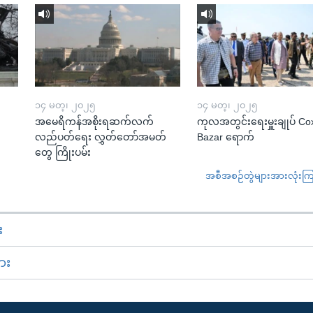
၁၄ မတ္၊ ၂၀၂၅
၁၄ မတ္၊ ၂၀၂၅
အမေရိကန်အစိုးရဆက်လက်
ကုလအတွင်းရေးမှူးချုပ် Co
လည်ပတ်ရေး လွှတ်တော်အမတ်
Bazar ရောက်
တွေ ကြိုးပမ်း
အစီအစဉ်တွဲများအားလုံးကြည့
း
ား