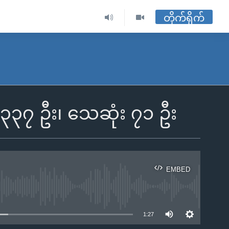
တိုက်ရိုက်
,၃၃၇ ဦး၊ သေဆုံး ၇၁ ဦး
EMBED
ble
1:27