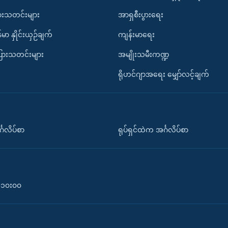
ားသတင်းများ
အာရှစီးပွားရေး
်မာ နှိုင်းယှဉ်ချက်
ကျန်းမာရေး
ပြားသတင်းများ
အမျိုးသမီးကဏ္ဍ
ရိုဟင်ဂျာအရေး မျှော်လင့်ချက်
်္ဂလိပ်စာ
ရုပ်ရှင်ထဲက အင်္ဂလိပ်စာ
၀-၁၀း၀၀