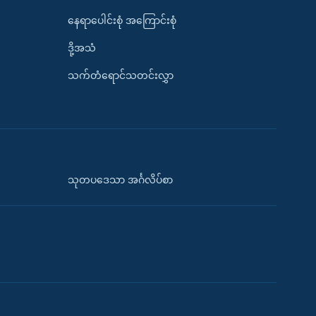
နေရာပေါင်းစုံ အကြောင်းစုံ
ဒို့အသံ
သက်တံရောင်သတင်းလွှာ
သုတပဒေသာ အင်္ဂလိပ်စာ