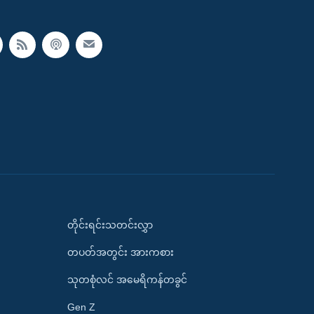
တိုင်းရင်းသတင်းလွှာ
တပတ်အတွင်း အားကစား
သုတစုံလင် အမေရိကန်တခွင်
Gen Z