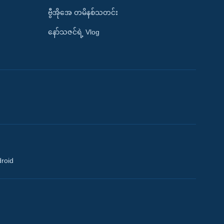
ဗွီအိုအေ တမိနစ်သတင်း
နော်သဇင်ရဲ့ Vlog
droid