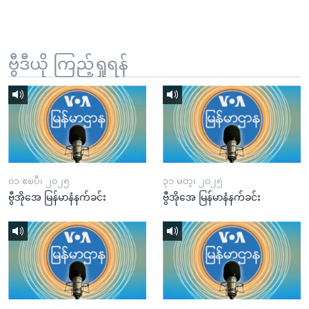
ဗွီဒီယို ကြည့်ရှုရန်
၀၁ ဧၿပီ၊ ၂၀၂၅
၃၁ မတ္၊ ၂၀၂၅
ဗွီအိုအေ မြန်မာနံနက်ခင်း
ဗွီအိုအေ မြန်မာနံနက်ခင်း