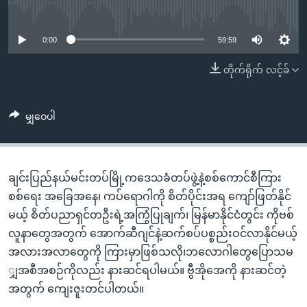
အ
No media source currently available
သုတပဒေသာ အင်္ဂလိပ်စာ
ညွန်း
Learning English
စာမျက်နှာ
0:00
59:59
သို့
ဗွီအိုအေ လူမှုကွန်ယက်များ
တိုက်ရိုက် လင့်ခ်
ကျော်
ကြည့်
ရန်
မျှဝေပါ
ဘာသာစကားများ
ရှာဖွေ
ရန်
နေရာ
ချင်းပြည်နယ်မင်းတပ်မြို့ကဒေသခံတပ်ဖွဲ့နဲ့စစ်ကောင်စီကြား
သို့
စစ်ရေး အခြေအနေ၊ ကပ်ရောဂါကို စိတ်ပိုင်းအရ ကျော်ဖြတ်နိုင်
ကျော်
မယ့် စိတ်ပညာရှင်တဦးရဲ့အကြွံပြုချက်၊ မြန်မာနိုင်ငံတွင်း ကိုဗစ်
ရန်
လူနာတွေအတွက် အောက်ဆီဂျင်နဲ့ဆက်စပ်ပစ္စည်းဝင်လာနိုင်မယ့်
အလားအလာတွေကို ကြားမှာဖြစ်သလို၊ဘလောဂါတွေပြောသမ
ျှအစီအစဉ်ကိုလည်း နားဆင်ရပါမယ်။ ဗွီအိုအေကို နားဆင်တဲ့
အတွက် ကျေးဇူးတင်ပါတယ်။