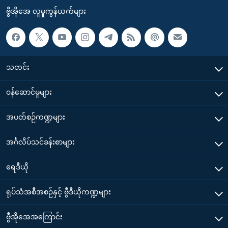
ဗွီအိုအေ လူမှုကွန်ယက်များ
သတင်း
၀န်ဆောင်မှုများ
အပတ်စဉ်ကဏ္ဍများ
အင်္ဂလိပ်သင်ခန်းစာများ
ရေဒီယို
ရုပ်သံအစီအစဉ်နှင့် ဗွီဒီယိုကဏ္ဍများ
ဗွီအိုအေအကြောင်း