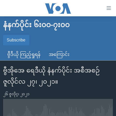
သုံး
ရ
လွယ်ကူ
နံနက်ပိုင်း ၆း၀၀-၇း၀၀
မူလစာမျက်နှာ
စေ
မြန်မာ
Subscribe
သည့်
SUBSCRIBE
ကမ္ဘာ့သတင်းများ
Link
ဗွီဒီယို ကြည့်ရှုရန်
အကြောင်း
ဗွီဒီယို
နိုင်ငံတကာ
များ
Spotify
သတင်းလွတ်လပ်ခွင့်
အမေရိကန်
ပင်မ
ဗွီအိုအေ ရေဒီယို နံနက်ပိုင်း အစီအစဉ်
ရပ်ဝန်းတခု လမ်းတခု အလွန်
တရုတ်
အကြောင်းအရာ
ရယူရန်
ဇူလိုင်လ ၂၇၊ ၂၀၂၁။
သို့
အင်္ဂလိပ်စာလေ့လာမယ်
အစ္စရေး-ပါလက်စတိုင်း
ကျော်
အပတ်စဉ်ကဏ္ဍများ
အမေရိကန်သုံးအီဒီယံ
၂၆ ဇူလိုင္၊ ၂၀၂၁
ကြည့်
ရေဒီယိုနှင့်ရုပ်သံ အချက်အလက်များ
မကြေးမုံရဲ့ အင်္ဂလိပ်စာ
ရေဒီယို
ရန်
ပင်မ
ရေဒီယို/တီဗွီအစီအစဉ်
ရုပ်ရှင်ထဲက အင်္ဂလိပ်စာ
တီဗွီ