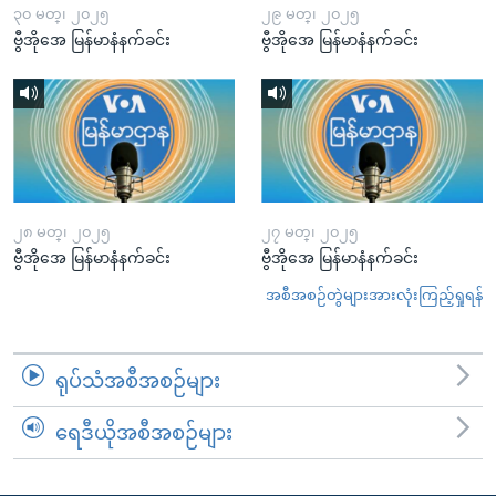
၃၀ မတ္၊ ၂၀၂၅
၂၉ မတ္၊ ၂၀၂၅
ဗွီအိုအေ မြန်မာနံနက်ခင်း
ဗွီအိုအေ မြန်မာနံနက်ခင်း
၂၈ မတ္၊ ၂၀၂၅
၂၇ မတ္၊ ၂၀၂၅
ဗွီအိုအေ မြန်မာနံနက်ခင်း
ဗွီအိုအေ မြန်မာနံနက်ခင်း
အစီအစဉ်တွဲများအားလုံးကြည့်ရှုရန်
ရုပ်သံအစီအစဉ်များ
ရေဒီယိုအစီအစဉ်များ