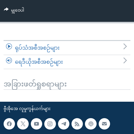
အ
သုတပဒေသာ အင်္ဂလိပ်စာ
ညွန်း
Learning English
မျှဝေပါ
စာမျက်နှာ
သို့
ဗွီအိုအေ လူမှုကွန်ယက်များ
ကျော်
ကြည့်
ရုပ်သံအစီအစဉ်များ
ရန်
ဘာသာစကားများ
ရှာဖွေ
ရေဒီယိုအစီအစဉ်များ
ရန်
နေရာ
သို့
အခြားဖတ်ရှုစရာများ
ကျော်
ရန်
ဗွီအိုအေ လူမှုကွန်ယက်များ