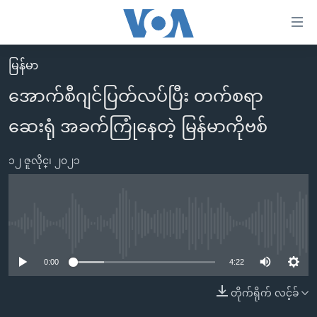
သုံး
ရ
လွယ်ကူ
မြန်မာ
မူလစာမျက်နှာ
စေ
အောက်စီဂျင်ပြတ်လပ်ပြီး တက်စရာ
မြန်မာ
သည့်
ဆေးရုံ အခက်ကြုံနေတဲ့ မြန်မာကိုဗစ်
ကမ္ဘာ့သတင်းများ
Link
ဗွီဒီယို
နိုင်ငံတကာ
များ
၁၂ ဇူလိုင္၊ ၂၀၂၁
သတင်းလွတ်လပ်ခွင့်
အမေရိကန်
ပင်မ
ရပ်ဝန်းတခု လမ်းတခု အလွန်
တရုတ်
အကြောင်းအရာ
သို့
အင်္ဂလိပ်စာလေ့လာမယ်
အစ္စရေး-ပါလက်စတိုင်း
No media source currently available
ကျော်
အပတ်စဉ်ကဏ္ဍများ
အမေရိကန်သုံးအီဒီယံ
ကြည့်
0:00
4:22
ရေဒီယိုနှင့်ရုပ်သံ အချက်အလက်များ
မကြေးမုံရဲ့ အင်္ဂလိပ်စာ
ရေဒီယို
ရန်
တိုက်ရိုက် လင့်ခ်
ပင်မ
ရေဒီယို/တီဗွီအစီအစဉ်
ရုပ်ရှင်ထဲက အင်္ဂလိပ်စာ
တီဗွီ