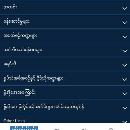
သတင်း
၀န်ဆောင်မှုများ
အပတ်စဉ်ကဏ္ဍများ
အင်္ဂလိပ်သင်ခန်းစာများ
ရေဒီယို
ရုပ်သံအစီအစဉ်နှင့် ဗွီဒီယိုကဏ္ဍများ
ဗွီအိုအေအကြောင်း
ဗွီအိုအေ မိုဘိုင်းလ်အက်ပ်များ ဒေါင်းလုတ်ယူရန်
Other Links