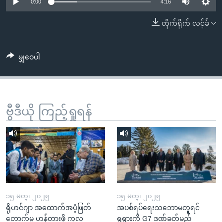
အ
0:00
4:16
သုတပဒေသာ အင်္ဂလိပ်စာ
ညွန်း
Learning English
တိုက်ရိုက် လင့်ခ်
စာမျက်နှာ
သို့
ဗွီအိုအေ လူမှုကွန်ယက်များ
ကျော်
မျှဝေပါ
ကြည့်
ရန်
ဘာသာစကားများ
ရှာဖွေ
ဗွီဒီယို ကြည့်ရှုရန်
ရန်
နေရာ
သို့
ကျော်
ရန်
၁၅ မတ္၊ ၂၀၂၅
၁၅ မတ္၊ ၂၀၂၅
ရိုဟင်ဂျာ အထောက်အပံ့ဖြတ်
အပစ်ရပ်ရေးသဘောမတူရင်
တောက်မှု ဟန့်တားဖို့ ကုလ
ရုရှားကို G7 ဒဏ်ခတ်မည်