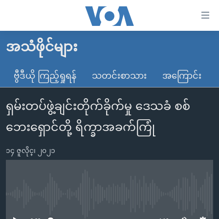
သုံး
ရ
လွယ်ကူ
အသံဖိုင်များ
မူလစာမျက်နှာ
စေ
မြန်မာ
ဗွီဒီယို ကြည့်ရှုရန်
သတင်းစာသား
အကြောင်း
သည့်
ကမ္ဘာ့သတင်းများ
Link
ရှမ်းတပ်ဖွဲ့ချင်းတိုက်ခိုက်မှု ဒေသခံ စစ်
ဗွီဒီယို
နိုင်ငံတကာ
များ
သတင်းလွတ်လပ်ခွင့်
အမေရိကန်
ဘေးရှောင်တို့ ရိက္ခာအခက်ကြုံ
ပင်မ
ရပ်ဝန်းတခု လမ်းတခု အလွန်
တရုတ်
အကြောင်းအရာ
၁၄ ဇူလိုင္၊ ၂၀၂၁
သို့
အင်္ဂလိပ်စာလေ့လာမယ်
အစ္စရေး-ပါလက်စတိုင်း
ကျော်
အပတ်စဉ်ကဏ္ဍများ
အမေရိကန်သုံးအီဒီယံ
ကြည့်
ရေဒီယိုနှင့်ရုပ်သံ အချက်အလက်များ
မကြေးမုံရဲ့ အင်္ဂလိပ်စာ
ရေဒီယို
ရန်
No media source currently available
ပင်မ
ရေဒီယို/တီဗွီအစီအစဉ်
ရုပ်ရှင်ထဲက အင်္ဂလိပ်စာ
တီဗွီ