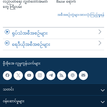
လည်ပတ်ရေး လွှတ်တော်အမတ်
Bazar ရောက်
တွေ ကြိုးပမ်း
အစီအစဉ်တွဲများအားလုံးကြည့်ရှုရန်
ရုပ်သံအစီအစဉ်များ
ရေဒီယိုအစီအစဉ်များ
ဗွီအိုအေ လူမှုကွန်ယက်များ
သတင်း
၀န်ဆောင်မှုများ