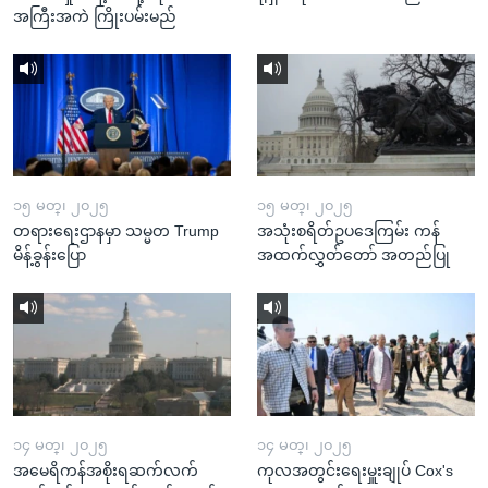
အကြီးအကဲ ကြိုးပမ်းမည်
၁၅ မတ္၊ ၂၀၂၅
၁၅ မတ္၊ ၂၀၂၅
တရားရေးဌာနမှာ သမ္မတ Trump
အသုံးစရိတ်ဥပဒေကြမ်း ကန်
မိန့်ခွန်းပြော
အထက်လွှတ်တော် အတည်ပြု
၁၄ မတ္၊ ၂၀၂၅
၁၄ မတ္၊ ၂၀၂၅
အမေရိကန်အစိုးရဆက်လက်
ကုလအတွင်းရေးမှူးချုပ် Cox's