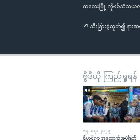
သုတပဒေသာ အင်္ဂလိပ်စာ
အ
ကလေးမြို့ ကိုဗစ်သံသယလူန
ညွန်း
စာမျက်နှာ
သီးခြားခွဲထုတ်၍ နားဆင
သို့
ကျော်
ကြည့်
ရန်
ရှာဖွေ
ရန်
ဗွီဒီယို ကြည့်ရှုရန်
နေရာ
သို့
ကျော်
ရန်
၁၅ မတ္၊ ၂၀၂၅
ရိုဟင်ဂျာ အထောက်အပံ့ဖြတ်