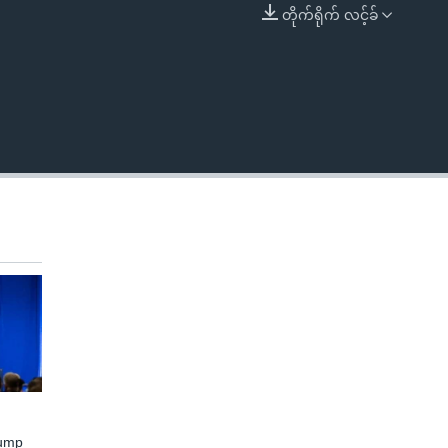
တိုက်ရိုက် လင့်ခ်
EMBED
rump