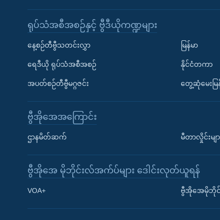
ရုပ်သံအစီအစဉ်နှင့် ဗွီဒီယိုကဏ္ဍများ
နေ့စဉ်တီဗွီသတင်းလွှာ
မြန်မာ
ရေဒီယို ရုပ်သံအစီအစဉ်
နိုင်ငံတကာ
အပတ်စဉ်တီဗွီမဂ္ဂဇင်း
တွေ့ဆုံမေးမြန
ဗွီအိုအေအကြောင်း
ဌာနမိတ်ဆက်
မီတာလှိုင်းမျာ
ဗွီအိုအေ မိုဘိုင်းလ်အက်ပ်များ ဒေါင်းလုတ်ယူရန်
Learning English
VOA+
ဗွီအိုအေမိုဘ
ဗွီအိုအေ လူမှုကွန်ယက်များ