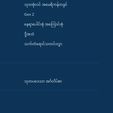
သုတစုံလင် အမေရိကန်တခွင်
Gen Z
နေရာပေါင်းစုံ အကြောင်းစုံ
ဒို့အသံ
သက်တံရောင်သတင်းလွှာ
သုတပဒေသာ အင်္ဂလိပ်စာ