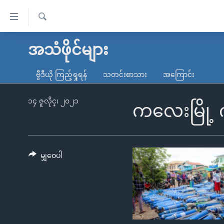
သုံး
ရ
ရှာဖွေ
လွယ်ကူ
မူလစာမျက်နှာ
အသံဖိုင်များ
ရ
စေ
မြန်မာ
လာ
ဗွီဒီယို ကြည့်ရှုရန်
သတင်းစာသား
အကြောင်း
သည့်
ဒ်
ကမ္ဘာ့သတင်းများ
Link
ဗွီဒီယို
နိုင်ငံတကာ
၁၄ ဇူလိုင္၊ ၂၀၂၁
ကလေးမြို့ 
များ
သတင်းလွတ်လပ်ခွင့်
အမေရိကန်
ပင်မ
ရပ်ဝန်းတခု လမ်းတခု အလွန်
တရုတ်
အကြောင်းအရာ
အင်္ဂလိပ်စာလေ့လာမယ်
အစ္စရေး-ပါလက်စတိုင်း
မျှဝေပါ
သို့
အပတ်စဉ်ကဏ္ဍများ
အမေရိကန်သုံးအီဒီယံ
ကျော်
ကြည့်
ရေဒီယိုနှင့်ရုပ်သံ အချက်အလက်များ
မကြေးမုံရဲ့ အင်္ဂလိပ်စာ
ရေဒီယို
ရန်
ရေဒီယို/တီဗွီအစီအစဉ်
ရုပ်ရှင်ထဲက အင်္ဂလိပ်စာ
တီဗွီ
ပင်မ