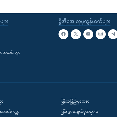
ုများ
ဗွီအိုအေ လူမှုကွန်ယက်များ
းလ်သတင်းလွှာ
ပညာ
မြန်မာပြည်မှပေးစာ
အနာဂတ်ကမ္ဘာ
မြင်ကွင်းကျယ်မှတ်စုများ