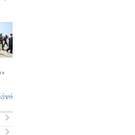
x's
်ရှုရန်