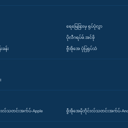
ရေမြေခြားမှ ရုပ်ပုံလွှာ
ပိုလီဂရပ်ဖ်.အင်ဖို
်းခန်း
ဗွီအိုအေ ပုံပြရုပ်သံ
း
ိုင်းလ်သတင်းအက်ပ်-Apple
ဗွီအိုအေမိုဘိုင်းလ်သတင်းအက်ပ်-An