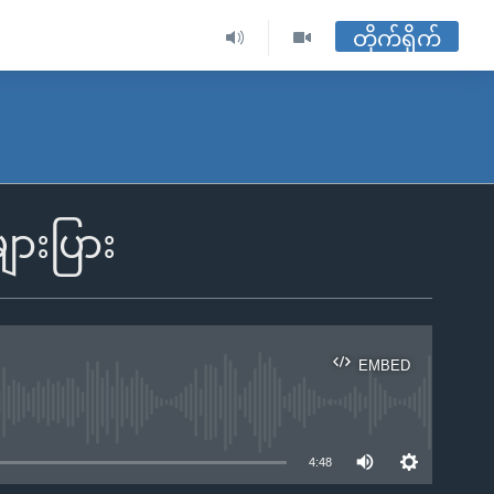
တိုက်ရိုက်
ျားပြား
EMBED
ble
4:48