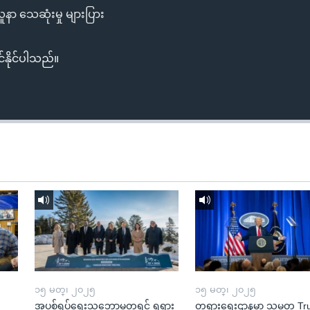
ာ သေဆုံးမှု များပြား
်နိုင်ပါသည်။
၁၅ မတ္၊ ၂၀၂၅
၁၅ မတ္၊ ၂၀၂၅
အပစ်ရပ်ရေးသဘောမတူရင် ရုရှား
တရားရေးဌာနမှာ သမ္မတ T