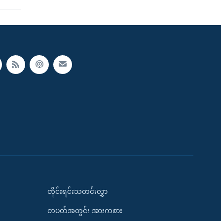
တိုင်းရင်းသတင်းလွှာ
တပတ်အတွင်း အားကစား