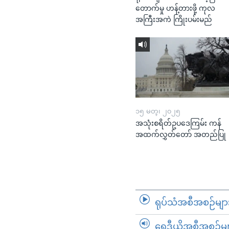
တောက်မှု ဟန့်တားဖို့ ကုလ
အကြီးအကဲ ကြိုးပမ်းမည်
၁၅ မတ္၊ ၂၀၂၅
အသုံးစရိတ်ဥပဒေကြမ်း ကန်
အထက်လွှတ်တော် အတည်ပြု
ရုပ်သံအစီအစဉ်မျာ
ရေဒီယိုအစီအစဉ်မျ