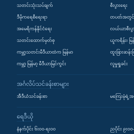
သတင်းသုံးသပ်ချက်
စီးပွားရေး
ဒီမိုကရေစီရေးရာ
တပတ်အတွင်
အမေရိကန်နိုင်ငံရေး
လယ်ယာစီးပွ
သတင်းထောက်မှတ်စု
ယူကရိန်း၊ မြန
ကမ္ဘာ့သတင်းမီဒီယာထဲက မြန်မာ
ထူးခြားဆန်း
ကမ္ဘာ့ မြန်မာ့ မီဒီယာမြင်ကွင်း
လူမှုရှုခင်း
အင်္ဂလိပ်သင်ခန်းစာများ
အီဒီယံသင်ခန်းစာ
မကြေးမုံရဲ့အင
ရေဒီယို
နံနက်ပိုင်း ၆း၀၀-ရး၀၀
ညပိုင်း ၉း၀