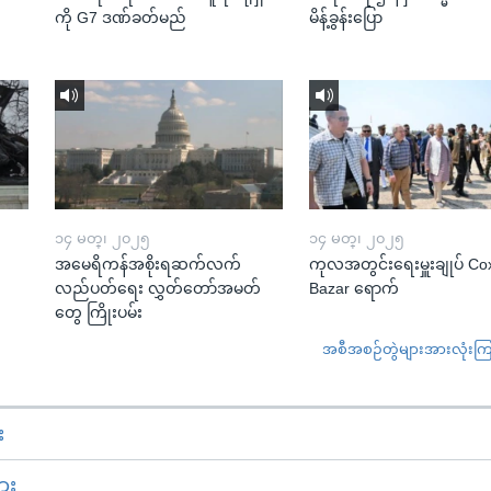
ကို G7 ဒဏ်ခတ်မည်
မိန့်ခွန်းပြော
၁၄ မတ္၊ ၂၀၂၅
၁၄ မတ္၊ ၂၀၂၅
အမေရိကန်အစိုးရဆက်လက်
ကုလအတွင်းရေးမှူးချုပ် Co
လည်ပတ်ရေး လွှတ်တော်အမတ်
Bazar ရောက်
တွေ ကြိုးပမ်း
အစီအစဉ်တွဲများအားလုံးကြည့
း
ား