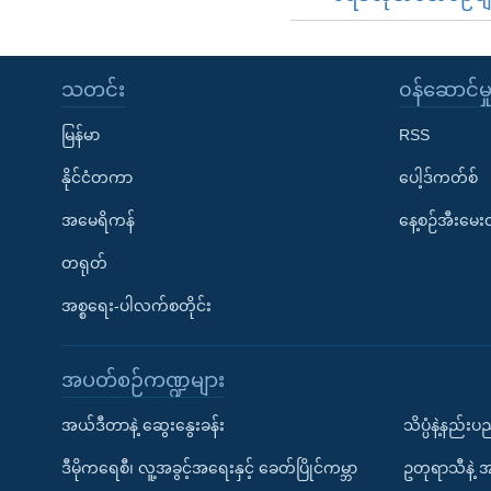
သတင်း
၀န်ဆောင်မှ
မြန်မာ
RSS
နိုင်ငံတကာ
ပေါ့ဒ်ကတ်စ်
အမေရိကန်
နေ့စဉ်အီးမေ
တရုတ်
အစ္စရေး-ပါလက်စတိုင်း
အပတ်စဉ်ကဏ္ဍများ
အယ်ဒီတာနဲ့ ဆွေးနွေးခန်း
သိပ္ပံနဲ့နည်း
ဒီမိုကရေစီ၊ လူ့အခွင့်အရေးနှင့် ခေတ်ပြိုင်ကမ္ဘာ
ဥတုရာသီနဲ့ 