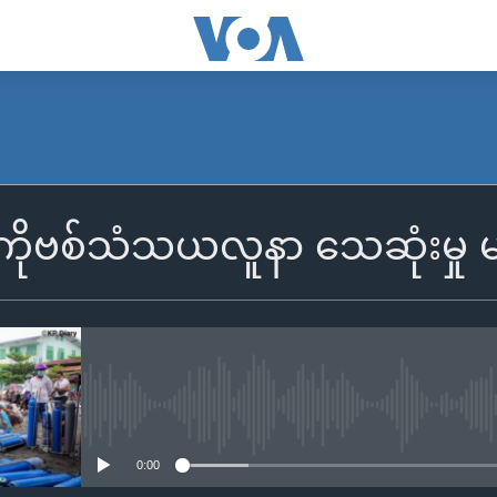
ကိုဗစ်သံသယလူနာ သေဆုံးမှု မ
No media source currently availa
0:00