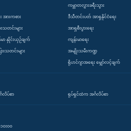
ကမ္ဘာတလွှားခရီးသွား
း အားကစား
ဒီသီတင်းပတ် အာရှနိုင်ငံရေး
ားသတင်းများ
အာရှစီးပွားရေး
်မာ နှိုင်းယှဉ်ချက်
ကျန်းမာရေး
ပြားသတင်းများ
အမျိုးသမီးကဏ္ဍ
ရိုဟင်ဂျာအရေး မျှော်လင့်ချက်
်္ဂလိပ်စာ
ရုပ်ရှင်ထဲက အင်္ဂလိပ်စာ
၀-၁၀း၀၀