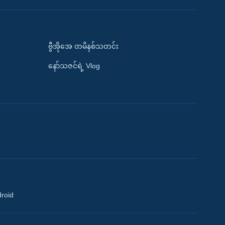
ဗွီအိုအေ တမိနစ်သတင်း
နော်သဇင်ရဲ့ Vlog
droid