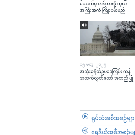
တောက်မှု ဟန့်တားဖို့ ကုလ
အကြီးအကဲ ကြိုးပမ်းမည်
၁၅ မတ္၊ ၂၀၂၅
အသုံးစရိတ်ဥပဒေကြမ်း ကန်
အထက်လွှတ်တော် အတည်ပြု
ရုပ်သံအစီအစဉ်မျာ
ရေဒီယိုအစီအစဉ်မျ