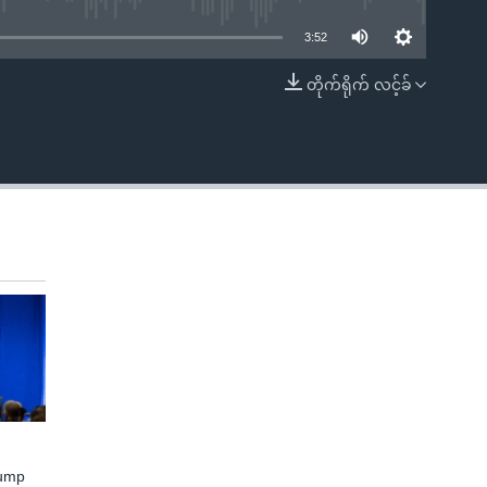
3:52
တိုက်ရိုက် လင့်ခ်
EMBED
rump