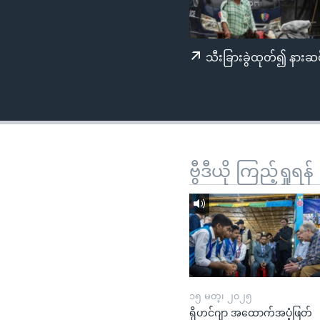
သုတပဒေသာ အင်္ဂလိပ်စာ
အ
ညွန်း
စာမျက်နှာ
သီးခြားခွဲထုတ်၍ နားဆင
သို့
ကျော်
ကြည့်
ရန်
ရှာဖွေ
ရန်
ဗွီဒီယို ကြည့်ရှုရန်
နေရာ
သို့
ကျော်
ရန်
၁၅ မတ္၊ ၂၀၂၅
ရိုဟင်ဂျာ အထောက်အပံ့ဖြတ်