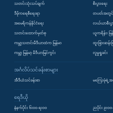
သတင်းသုံးသပ်ချက်
စီးပွားရေး
ဒီမိုကရေစီရေးရာ
တပတ်အတွင်
အမေရိကန်နိုင်ငံရေး
လယ်ယာစီးပွ
သတင်းထောက်မှတ်စု
ယူကရိန်း၊ မြန
ကမ္ဘာ့သတင်းမီဒီယာထဲက မြန်မာ
ထူးခြားဆန်း
ကမ္ဘာ့ မြန်မာ့ မီဒီယာမြင်ကွင်း
လူမှုရှုခင်း
အင်္ဂလိပ်သင်ခန်းစာများ
အီဒီယံသင်ခန်းစာ
မကြေးမုံရဲ့အင
ရေဒီယို
နံနက်ပိုင်း ၆း၀၀-ရး၀၀
ညပိုင်း ၉း၀