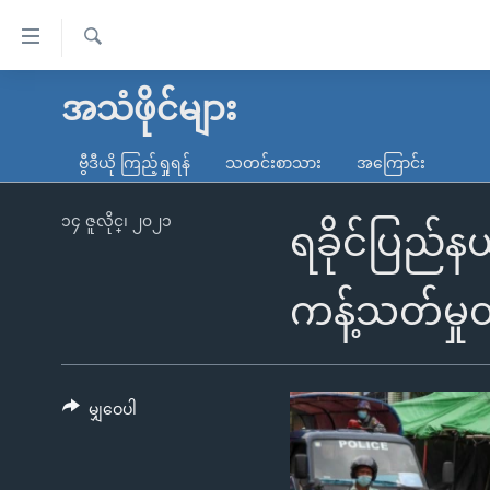
သုံး
ရ
ရှာဖွေ
လွယ်ကူ
မူလစာမျက်နှာ
အသံဖိုင်များ
ရ
စေ
မြန်မာ
လာ
ဗွီဒီယို ကြည့်ရှုရန်
သတင်းစာသား
အကြောင်း
သည့်
ဒ်
ကမ္ဘာ့သတင်းများ
Link
ဗွီဒီယို
နိုင်ငံတကာ
၁၄ ဇူလိုင္၊ ၂၀၂၁
ရခိုင်ပြည်န
များ
သတင်းလွတ်လပ်ခွင့်
အမေရိကန်
ပင်မ
ရပ်ဝန်းတခု လမ်းတခု အလွန်
တရုတ်
ကန့်သတ်မှု
အကြောင်းအရာ
အင်္ဂလိပ်စာလေ့လာမယ်
အစ္စရေး-ပါလက်စတိုင်း
သို့
အပတ်စဉ်ကဏ္ဍများ
အမေရိကန်သုံးအီဒီယံ
ကျော်
ကြည့်
မျှဝေပါ
ရေဒီယိုနှင့်ရုပ်သံ အချက်အလက်များ
မကြေးမုံရဲ့ အင်္ဂလိပ်စာ
ရေဒီယို
ရန်
ရေဒီယို/တီဗွီအစီအစဉ်
ရုပ်ရှင်ထဲက အင်္ဂလိပ်စာ
တီဗွီ
ပင်မ