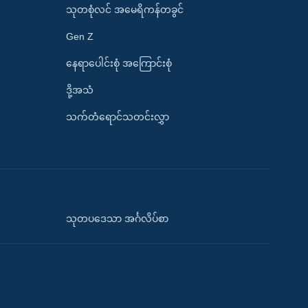
သုတစုံလင် အမေရိကန်တခွင်
Gen Z
နေရာပေါင်းစုံ အကြောင်းစုံ
ဒို့အသံ
သက်တံရောင်သတင်းလွှာ
သုတပဒေသာ အင်္ဂလိပ်စာ