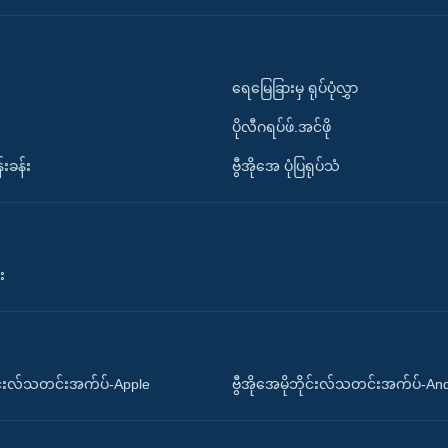
ရေမြေခြားမှ ရုပ်ပုံလွှာ
ပိုလီဂရပ်ဖ်.အင်ဖို
်းခန်း
ဗွီအိုအေ ပုံပြရုပ်သံ
း
ိုင်းလ်သတင်းအက်ပ်-Apple
ဗွီအိုအေမိုဘိုင်းလ်သတင်းအက်ပ်-An