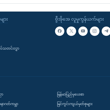
ုများ
ဗွီအိုအေ လူမှုကွန်ယက်များ
းလ်သတင်းလွှာ
ပညာ
မြန်မာပြည်မှပေးစာ
အနာဂတ်ကမ္ဘာ
မြင်ကွင်းကျယ်မှတ်စုများ