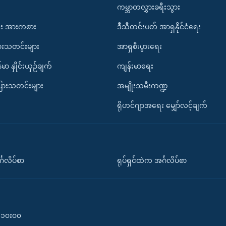
ကမ္ဘာတလွှားခရီးသွား
း အားကစား
ဒီသီတင်းပတ် အာရှနိုင်ငံရေး
ားသတင်းများ
အာရှစီးပွားရေး
်မာ နှိုင်းယှဉ်ချက်
ကျန်းမာရေး
ပြားသတင်းများ
အမျိုးသမီးကဏ္ဍ
ရိုဟင်ဂျာအရေး မျှော်လင့်ချက်
်္ဂလိပ်စာ
ရုပ်ရှင်ထဲက အင်္ဂလိပ်စာ
၀-၁၀း၀၀