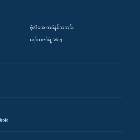
ဗွီအိုအေ တမိနစ်သတင်း
နော်သဇင်ရဲ့ Vlog
droid