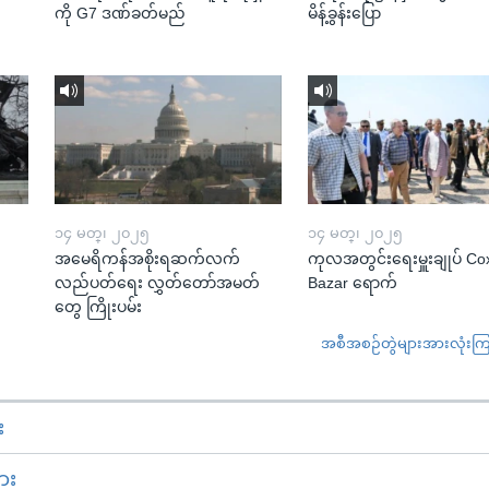
ကို G7 ဒဏ်ခတ်မည်
မိန့်ခွန်းပြော
၁၄ မတ္၊ ၂၀၂၅
၁၄ မတ္၊ ၂၀၂၅
အမေရိကန်အစိုးရဆက်လက်
ကုလအတွင်းရေးမှူးချုပ် Co
လည်ပတ်ရေး လွှတ်တော်အမတ်
Bazar ရောက်
တွေ ကြိုးပမ်း
အစီအစဉ်တွဲများအားလုံးကြည့
း
ား