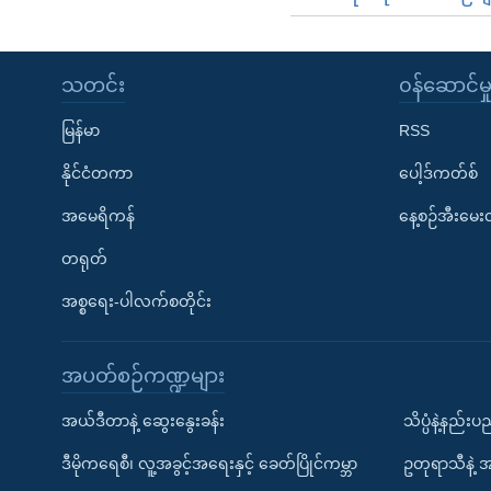
သတင်း
၀န်ဆောင်မှ
မြန်မာ
RSS
နိုင်ငံတကာ
ပေါ့ဒ်ကတ်စ်
အမေရိကန်
နေ့စဉ်အီးမေ
တရုတ်
အစ္စရေး-ပါလက်စတိုင်း
အပတ်စဉ်ကဏ္ဍများ
အယ်ဒီတာနဲ့ ဆွေးနွေးခန်း
သိပ္ပံနဲ့နည်း
ဒီမိုကရေစီ၊ လူ့အခွင့်အရေးနှင့် ခေတ်ပြိုင်ကမ္ဘာ
ဥတုရာသီနဲ့ 