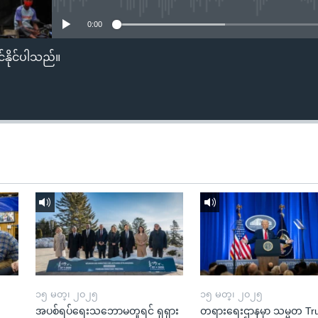
0:00
်နိုင်ပါသည်။
၁၅ မတ္၊ ၂၀၂၅
၁၅ မတ္၊ ၂၀၂၅
အပစ်ရပ်ရေးသဘောမတူရင် ရုရှား
တရားရေးဌာနမှာ သမ္မတ T