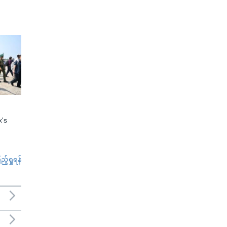
x's
်ရှုရန်