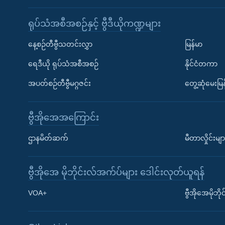
ရုပ်သံအစီအစဉ်နှင့် ဗွီဒီယိုကဏ္ဍများ
နေ့စဉ်တီဗွီသတင်းလွှာ
မြန်မာ
ရေဒီယို ရုပ်သံအစီအစဉ်
နိုင်ငံတကာ
အပတ်စဉ်တီဗွီမဂ္ဂဇင်း
တွေ့ဆုံမေးမြန
ဗွီအိုအေအကြောင်း
ဌာနမိတ်ဆက်
မီတာလှိုင်းမျာ
ဗွီအိုအေ မိုဘိုင်းလ်အက်ပ်များ ဒေါင်းလုတ်ယူရန်
Learning English
VOA+
ဗွီအိုအေမိုဘ
ဗွီအိုအေ လူမှုကွန်ယက်များ