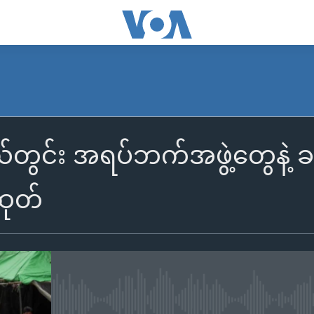
ယ်တွင်း အရပ်ဘက်အဖွဲ့တွေနဲ့ ခ
ထုတ်
No media source currently availa