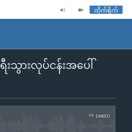
တိုက်ရိုက်
ရီးသွားလုပ်ငန်းအပေါ်
EMBED
ble