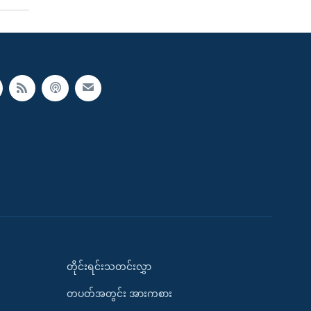
တိုင်းရင်းသတင်းလွှာ
တပတ်အတွင်း အားကစား