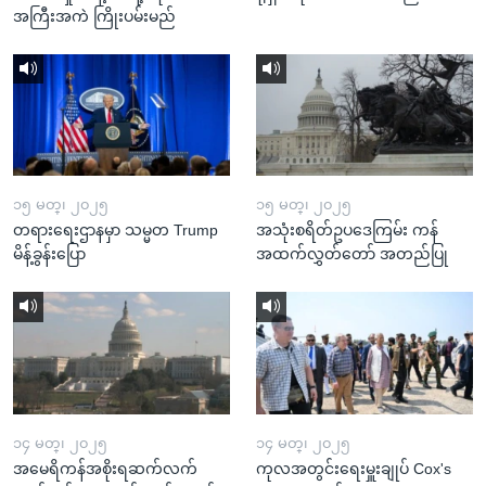
အကြီးအကဲ ကြိုးပမ်းမည်
၁၅ မတ္၊ ၂၀၂၅
၁၅ မတ္၊ ၂၀၂၅
တရားရေးဌာနမှာ သမ္မတ Trump
အသုံးစရိတ်ဥပဒေကြမ်း ကန်
မိန့်ခွန်းပြော
အထက်လွှတ်တော် အတည်ပြု
၁၄ မတ္၊ ၂၀၂၅
၁၄ မတ္၊ ၂၀၂၅
အမေရိကန်အစိုးရဆက်လက်
ကုလအတွင်းရေးမှူးချုပ် Cox's