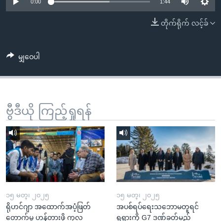
အ
0:00
1:44
သုတပဒေသာ အင်္ဂလိပ်စာ
ညွန်း
Learning English
တိုက်ရိုက် လင့်ခ်
စာမျက်နှာ
သို့
ဗွီအိုအေ လူမှုကွန်ယက်များ
ကျော်
မျှဝေပါ
ကြည့်
ရန်
ဘာသာစကားများ
ရှာဖွေ
ဗွီဒီယို ကြည့်ရှုရန်
ရန်
နေရာ
သို့
ကျော်
ရန်
၁၅ မတ္၊ ၂၀၂၅
၁၅ မတ္၊ ၂၀၂၅
ရိုဟင်ဂျာ အထောက်အပံ့ဖြတ်
အပစ်ရပ်ရေးသဘောမတူရင်
တောက်မှု ဟန့်တားဖို့ ကုလ
ရုရှားကို G7 ဒဏ်ခတ်မည်