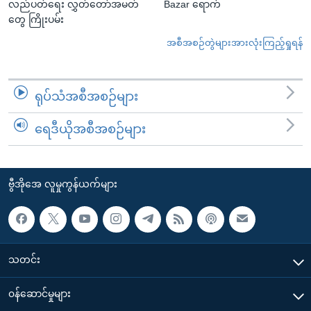
လည်ပတ်ရေး လွှတ်တော်အမတ်
Bazar ရောက်
တွေ ကြိုးပမ်း
အစီအစဉ်တွဲများအားလုံးကြည့်ရှုရန်
ရုပ်သံအစီအစဉ်များ
ရေဒီယိုအစီအစဉ်များ
ဗွီအိုအေ လူမှုကွန်ယက်များ
သတင်း
၀န်ဆောင်မှုများ