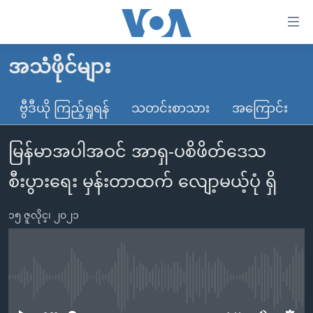
သုံး
ရ
လွယ်ကူ
အသံဖိုင်များ
မူလစာမျက်နှာ
စေ
မြန်မာ
ဗွီဒီယို ကြည့်ရှုရန်
သတင်းစာသား
အကြောင်း
သည့်
ကမ္ဘာ့သတင်းများ
Link
မြန်မာအပါအဝင် အာရှ-ပစိဖိတ်ဒေသ
ဗွီဒီယို
နိုင်ငံတကာ
များ
သတင်းလွတ်လပ်ခွင့်
အမေရိကန်
စီးပွားရေး မှန်းတာထက် လျော့မယ့်ပုံ ရှိ
ပင်မ
ရပ်ဝန်းတခု လမ်းတခု အလွန်
တရုတ်
အကြောင်းအရာ
၁၅ ဇူလိုင္၊ ၂၀၂၁
သို့
အင်္ဂလိပ်စာလေ့လာမယ်
အစ္စရေး-ပါလက်စတိုင်း
ကျော်
အပတ်စဉ်ကဏ္ဍများ
အမေရိကန်သုံးအီဒီယံ
ကြည့်
ရေဒီယိုနှင့်ရုပ်သံ အချက်အလက်များ
မကြေးမုံရဲ့ အင်္ဂလိပ်စာ
ရေဒီယို
ရန်
No media source currently available
ပင်မ
ရေဒီယို/တီဗွီအစီအစဉ်
ရုပ်ရှင်ထဲက အင်္ဂလိပ်စာ
တီဗွီ