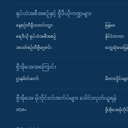
ရုပ်သံအစီအစဉ်နှင့် ဗွီဒီယိုကဏ္ဍများ
နေ့စဉ်တီဗွီသတင်းလွှာ
မြန်မာ
ရေဒီယို ရုပ်သံအစီအစဉ်
နိုင်ငံတကာ
အပတ်စဉ်တီဗွီမဂ္ဂဇင်း
တွေ့ဆုံမေးမြန
ဗွီအိုအေအကြောင်း
ဌာနမိတ်ဆက်
မီတာလှိုင်းမျာ
ဗွီအိုအေ မိုဘိုင်းလ်အက်ပ်များ ဒေါင်းလုတ်ယူရန်
Learning English
VOA+
ဗွီအိုအေမိုဘ
ဗွီအိုအေ လူမှုကွန်ယက်များ