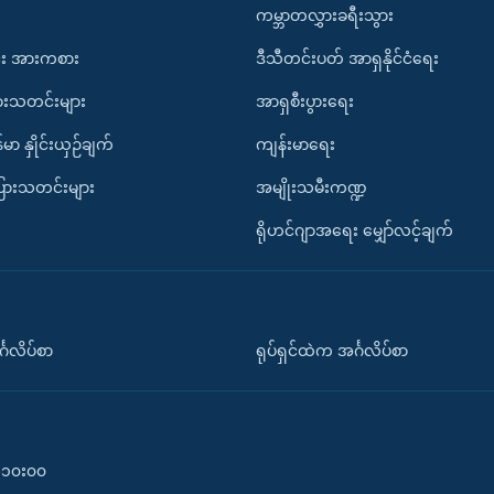
ကမ္ဘာတလွှားခရီးသွား
း အားကစား
ဒီသီတင်းပတ် အာရှနိုင်ငံရေး
ားသတင်းများ
အာရှစီးပွားရေး
်မာ နှိုင်းယှဉ်ချက်
ကျန်းမာရေး
ပြားသတင်းများ
အမျိုးသမီးကဏ္ဍ
ရိုဟင်ဂျာအရေး မျှော်လင့်ချက်
်္ဂလိပ်စာ
ရုပ်ရှင်ထဲက အင်္ဂလိပ်စာ
၀-၁၀း၀၀