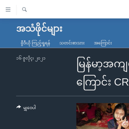
သုံး
ရ
ရှာဖွေ
လွယ်ကူ
မူလစာမျက်နှာ
အသံဖိုင်များ
ရ
စေ
မြန်မာ
လာ
ဗွီဒီယို ကြည့်ရှုရန်
သတင်းစာသား
အကြောင်း
သည့်
ဒ်
ကမ္ဘာ့သတင်းများ
Link
ဗွီဒီယို
နိုင်ငံတကာ
၁၆ ဇူလိုင္၊ ၂၀၂၁
မြန်မာ့အကျ
များ
သတင်းလွတ်လပ်ခွင့်
အမေရိကန်
ပင်မ
ရပ်ဝန်းတခု လမ်းတခု အလွန်
တရုတ်
ကြောင်း C
အကြောင်းအရာ
အင်္ဂလိပ်စာလေ့လာမယ်
အစ္စရေး-ပါလက်စတိုင်း
သို့
အပတ်စဉ်ကဏ္ဍများ
အမေရိကန်သုံးအီဒီယံ
ကျော်
ကြည့်
မျှဝေပါ
ရေဒီယိုနှင့်ရုပ်သံ အချက်အလက်များ
မကြေးမုံရဲ့ အင်္ဂလိပ်စာ
ရေဒီယို
ရန်
ရေဒီယို/တီဗွီအစီအစဉ်
ရုပ်ရှင်ထဲက အင်္ဂလိပ်စာ
တီဗွီ
ပင်မ