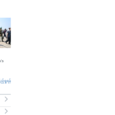
x's
်ရှုရန်