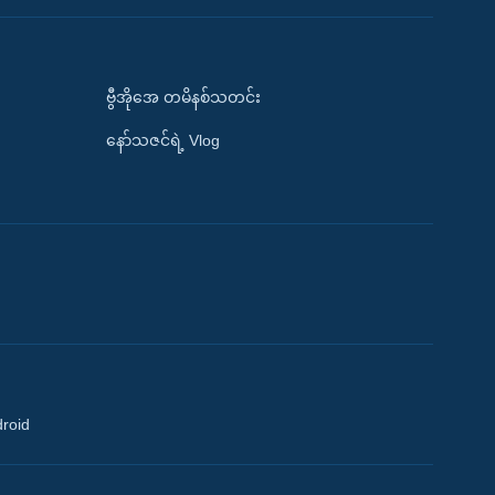
ဗွီအိုအေ တမိနစ်သတင်း
နော်သဇင်ရဲ့ Vlog
droid