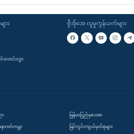
ုများ
ဗွီအိုအေ လူမှုကွန်ယက်များ
းလ်သတင်းလွှာ
ပညာ
မြန်မာပြည်မှပေးစာ
အနာဂတ်ကမ္ဘာ
မြင်ကွင်းကျယ်မှတ်စုများ