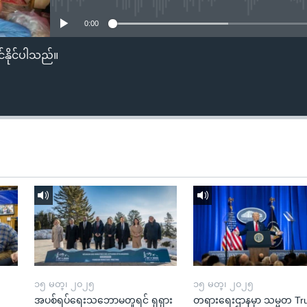
0:00
်နိုင်ပါသည်။
၁၅ မတ္၊ ၂၀၂၅
၁၅ မတ္၊ ၂၀၂၅
အပစ်ရပ်ရေးသဘောမတူရင် ရုရှား
တရားရေးဌာနမှာ သမ္မတ T