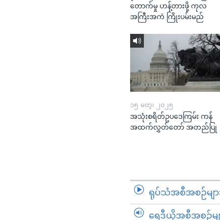
တောက်မှု ဟန့်တားဖို့ ကုလ
အကြီးအကဲ ကြိုးပမ်းမည်
၁၅ မတ္၊ ၂၀၂၅
အသုံးစရိတ်ဥပဒေကြမ်း ကန်
အထက်လွှတ်တော် အတည်ပြု
ရုပ်သံအစီအစဉ်မျာ
ရေဒီယိုအစီအစဉ်မျ