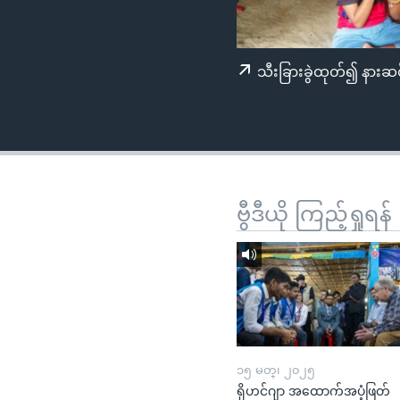
သုတပဒေသာ အင်္ဂလိပ်စာ
အ
ညွန်း
စာမျက်နှာ
သီးခြားခွဲထုတ်၍ နားဆင
သို့
ကျော်
ကြည့်
ရန်
ရှာဖွေ
ရန်
ဗွီဒီယို ကြည့်ရှုရန်
နေရာ
သို့
ကျော်
ရန်
၁၅ မတ္၊ ၂၀၂၅
ရိုဟင်ဂျာ အထောက်အပံ့ဖြတ်