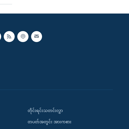
တိုင်းရင်းသတင်းလွှာ
တပတ်အတွင်း အားကစား