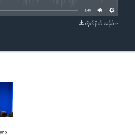
1:46
တိုက်ရိုက် လင့်ခ်
EMBED
rump