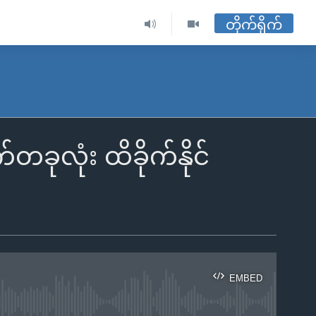
တိုက်ရိုက်
လုံး ထိခိုက်နိုင်
EMBED
ble