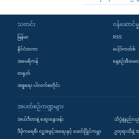
သတင်း
၀န်ဆောင်မှ
မြန်မာ
RSS
နိုင်ငံတကာ
ပေါ့ဒ်ကတ်စ်
အမေရိကန်
နေ့စဉ်အီးမေ
တရုတ်
အစ္စရေး-ပါလက်စတိုင်း
အပတ်စဉ်ကဏ္ဍများ
အယ်ဒီတာနဲ့ ဆွေးနွေးခန်း
သိပ္ပံနဲ့နည်း
ဒီမိုကရေစီ၊ လူ့အခွင့်အရေးနှင့် ခေတ်ပြိုင်ကမ္ဘာ
ဥတုရာသီနဲ့ 