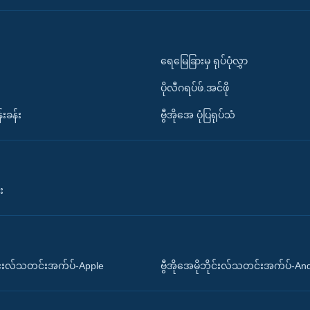
ရေမြေခြားမှ ရုပ်ပုံလွှာ
ပိုလီဂရပ်ဖ်.အင်ဖို
်းခန်း
ဗွီအိုအေ ပုံပြရုပ်သံ
း
ိုင်းလ်သတင်းအက်ပ်-Apple
ဗွီအိုအေမိုဘိုင်းလ်သတင်းအက်ပ်-An