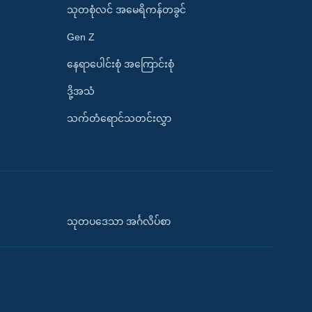
သုတစုံလင် အမေရိကန်တခွင်
Gen Z
နေရာပေါင်းစုံ အကြောင်းစုံ
ဒို့အသံ
သက်တံရောင်သတင်းလွှာ
သုတပဒေသာ အင်္ဂလိပ်စာ