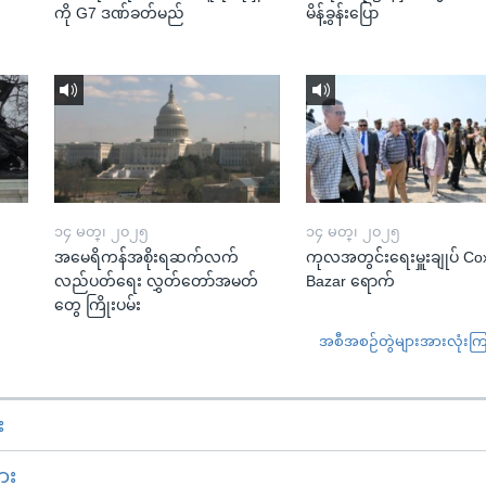
ကို G7 ဒဏ်ခတ်မည်
မိန့်ခွန်းပြော
၁၄ မတ္၊ ၂၀၂၅
၁၄ မတ္၊ ၂၀၂၅
အမေရိကန်အစိုးရဆက်လက်
ကုလအတွင်းရေးမှူးချုပ် Co
လည်ပတ်ရေး လွှတ်တော်အမတ်
Bazar ရောက်
တွေ ကြိုးပမ်း
အစီအစဉ်တွဲများအားလုံးကြည့
း
ား