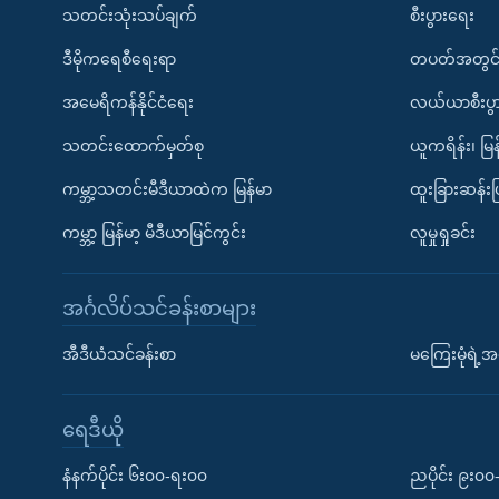
သတင်းသုံးသပ်ချက်
စီးပွားရေး
ဒီမိုကရေစီရေးရာ
တပတ်အတွင်
အမေရိကန်နိုင်ငံရေး
လယ်ယာစီးပွ
သတင်းထောက်မှတ်စု
ယူကရိန်း၊ မြန
ကမ္ဘာ့သတင်းမီဒီယာထဲက မြန်မာ
ထူးခြားဆန်း
ကမ္ဘာ့ မြန်မာ့ မီဒီယာမြင်ကွင်း
လူမှုရှုခင်း
အင်္ဂလိပ်သင်ခန်းစာများ
အီဒီယံသင်ခန်းစာ
မကြေးမုံရဲ့အင
ရေဒီယို
နံနက်ပိုင်း ၆း၀၀-ရး၀၀
ညပိုင်း ၉း၀