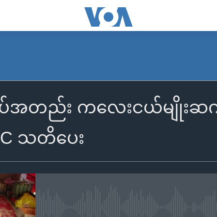
ပ်အတည်း ကလေးငယ်မျိုးဆက်တခု
RC သတိပေး
No media source currently availa