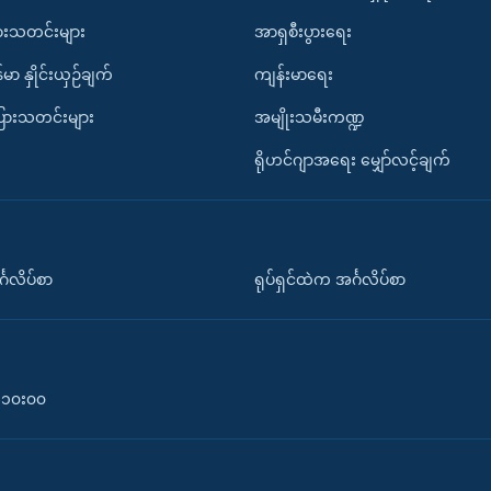
ားသတင်းများ
အာရှစီးပွားရေး
်မာ နှိုင်းယှဉ်ချက်
ကျန်းမာရေး
ပြားသတင်းများ
အမျိုးသမီးကဏ္ဍ
ရိုဟင်ဂျာအရေး မျှော်လင့်ချက်
်္ဂလိပ်စာ
ရုပ်ရှင်ထဲက အင်္ဂလိပ်စာ
၀-၁၀း၀၀