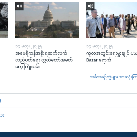
၁၄ မတ္၊ ၂၀၂၅
၁၄ မတ္၊ ၂၀၂၅
အမေရိကန်အစိုးရဆက်လက်
ကုလအတွင်းရေးမှူးချုပ် Co
လည်ပတ်ရေး လွှတ်တော်အမတ်
Bazar ရောက်
တွေ ကြိုးပမ်း
အစီအစဉ်တွဲများအားလုံးကြည့
း
ား