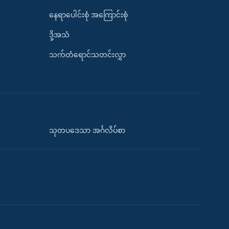
နေရာပေါင်းစုံ အကြောင်းစုံ
ဒို့အသံ
သက်တံရောင်သတင်းလွှာ
သုတပဒေသာ အင်္ဂလိပ်စာ