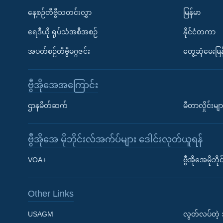
နေ့စဉ်တီဗွီသတင်းလွှာ
မြန်မာ
ရေဒီယို ရုပ်သံအစီအစဉ်
နိုင်ငံတကာ
အပတ်စဉ်တီဗွီမဂ္ဂဇင်း
တွေ့ဆုံမေးမြန
ဗွီအိုအေအကြောင်း
ဌာနမိတ်ဆက်
မီတာလှိုင်းမျာ
ဗွီအိုအေ မိုဘိုင်းလ်အက်ပ်များ ဒေါင်းလုတ်ယူရန်
Learning English
VOA+
ဗွီအိုအေမိုဘ
ဗွီအိုအေ လူမှုကွန်ယက်များ
Other Links
USAGM
လွတ်လပ်တဲ့