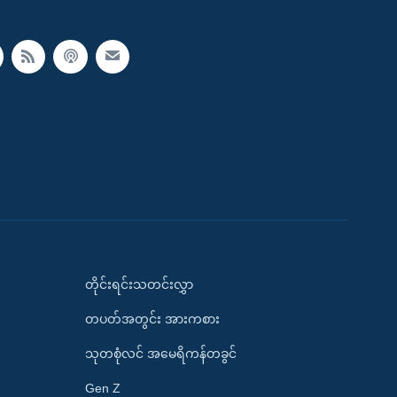
တိုင်းရင်းသတင်းလွှာ
တပတ်အတွင်း အားကစား
သုတစုံလင် အမေရိကန်တခွင်
Gen Z