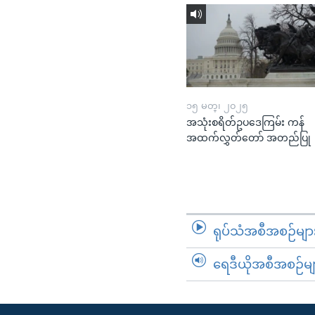
၁၅ မတ္၊ ၂၀၂၅
အသုံးစရိတ်ဥပဒေကြမ်း ကန်
အထက်လွှတ်တော် အတည်ပြု
ရုပ်သံအစီအစဉ်မျာ
ရေဒီယိုအစီအစဉ်မျ