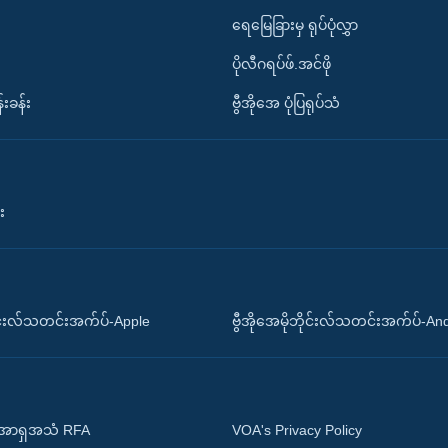
ရေမြေခြားမှ ရုပ်ပုံလွှာ
ပိုလီဂရပ်ဖ်.အင်ဖို
်းခန်း
ဗွီအိုအေ ပုံပြရုပ်သံ
း
ိုင်းလ်သတင်းအက်ပ်-Apple
ဗွီအိုအေမိုဘိုင်းလ်သတင်းအက်ပ်-An
 အာရှအသံ RFA
VOA's Privacy Policy