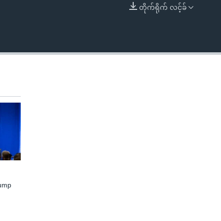
တိုက်ရိုက် လင့်ခ်
EMBED
rump