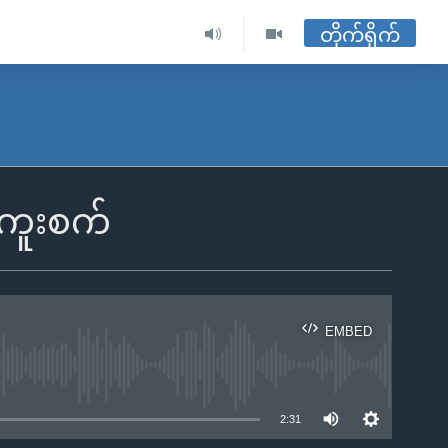
တိုက်ရိုက်
်ကူးစက်
EMBED
ble
2:31