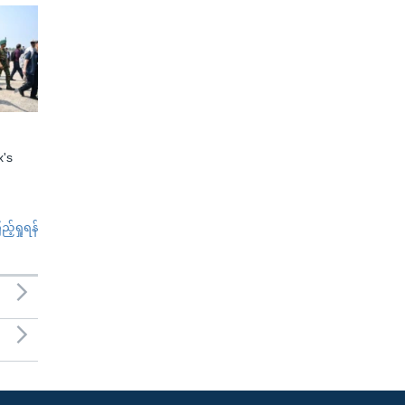
x's
်ရှုရန်