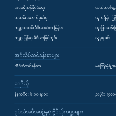
အမေရိကန်နိုင်ငံရေး
လယ်ယာစီးပွ
သတင်းထောက်မှတ်စု
ယူကရိန်း၊ မြန
ကမ္ဘာ့သတင်းမီဒီယာထဲက မြန်မာ
ထူးခြားဆန်း
ကမ္ဘာ့ မြန်မာ့ မီဒီယာမြင်ကွင်း
လူမှုရှုခင်း
အင်္ဂလိပ်သင်ခန်းစာများ
အီဒီယံသင်ခန်းစာ
မကြေးမုံရဲ့အင
ရေဒီယို
နံနက်ပိုင်း ၆း၀၀-ရး၀၀
ညပိုင်း ၉း၀
ရုပ်သံအစီအစဉ်နှင့် ဗွီဒီယိုကဏ္ဍများ