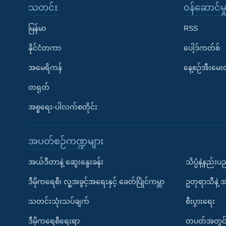
သတင်း
၀န်ဆောင်မှ
မြန်မာ
RSS
နိုင်ငံတကာ
ပေါ့ဒ်ကတ်စ်
အမေရိကန်
နေ့စဉ်အီးမေ
တရုတ်
အစ္စရေး-ပါလက်စတိုင်း
အပတ်စဉ်ကဏ္ဍများ
အယ်ဒီတာနဲ့ ဆွေးနွေးခန်း
သိပ္ပံနဲ့နည်း
ဒီမိုကရေစီ၊ လူ့အခွင့်အရေးနှင့် ခေတ်ပြိုင်ကမ္ဘာ
ဥတုရာသီနဲ့ 
သတင်းသုံးသပ်ချက်
စီးပွားရေး
ဒီမိုကရေစီရေးရာ
တပတ်အတွင်