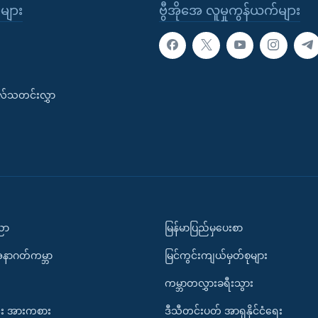
ုများ
ဗွီအိုအေ လူမှုကွန်ယက်များ
းလ်သတင်းလွှာ
ပညာ
မြန်မာပြည်မှပေးစာ
အနာဂတ်ကမ္ဘာ
မြင်ကွင်းကျယ်မှတ်စုများ
ကမ္ဘာတလွှားခရီးသွား
း အားကစား
ဒီသီတင်းပတ် အာရှနိုင်ငံရေး