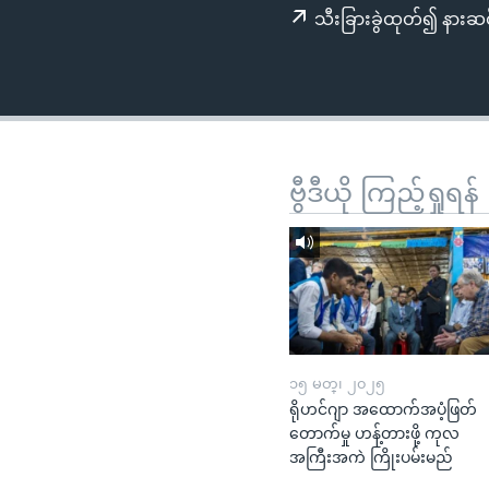
သုတပဒေသာ အင်္ဂလိပ်စာ
အ
သီးခြားခွဲထုတ်၍ နားဆင
ညွန်း
စာမျက်နှာ
သို့
ကျော်
ကြည့်
ရန်
ဗွီဒီယို ကြည့်ရှုရန်
ရှာဖွေ
ရန်
နေရာ
သို့
ကျော်
ရန်
၁၅ မတ္၊ ၂၀၂၅
ရိုဟင်ဂျာ အထောက်အပံ့ဖြတ်
တောက်မှု ဟန့်တားဖို့ ကုလ
အကြီးအကဲ ကြိုးပမ်းမည်