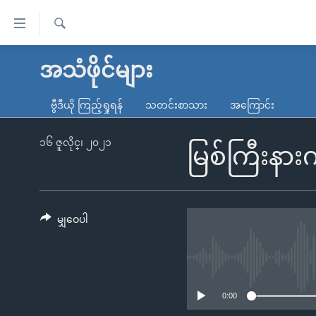
သုံး
ရ
ရှာဖွေ
လွယ်ကူ
မူလစာမျက်နှာ
အသံဖိုင်များ
ရ
စေ
မြန်မာ
လာ
ဗွီဒီယို ကြည့်ရှုရန်
သတင်းစာသား
အကြောင်း
သည့်
ဒ်
ကမ္ဘာ့သတင်းများ
Link
ဗွီဒီယို
နိုင်ငံတကာ
၁၆ ဇူလိုင္၊ ၂၀၂၁
မြစ်ကြီးနား
များ
သတင်းလွတ်လပ်ခွင့်
အမေရိကန်
ပင်မ
ရပ်ဝန်းတခု လမ်းတခု အလွန်
တရုတ်
အကြောင်းအရာ
အင်္ဂလိပ်စာလေ့လာမယ်
အစ္စရေး-ပါလက်စတိုင်း
မျှဝေပါ
သို့
အပတ်စဉ်ကဏ္ဍများ
အမေရိကန်သုံးအီဒီယံ
ကျော်
ကြည့်
ရေဒီယိုနှင့်ရုပ်သံ အချက်အလက်များ
မကြေးမုံရဲ့ အင်္ဂလိပ်စာ
ရေဒီယို
ရန်
ရေဒီယို/တီဗွီအစီအစဉ်
ရုပ်ရှင်ထဲက အင်္ဂလိပ်စာ
တီဗွီ
0:00
ပင်မ