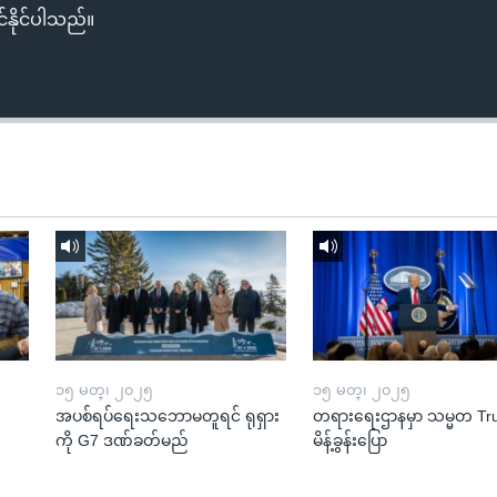
်နိုင်ပါသည်။
၁၅ မတ္၊ ၂၀၂၅
၁၅ မတ္၊ ၂၀၂၅
အပစ်ရပ်ရေးသဘောမတူရင် ရုရှား
တရားရေးဌာနမှာ သမ္မတ T
ကို G7 ဒဏ်ခတ်မည်
မိန့်ခွန်းပြော