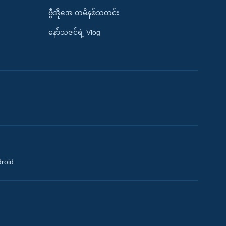
ဗွီအိုအေ တမိနစ်သတင်း
နော်သဇင်ရဲ့ Vlog
droid