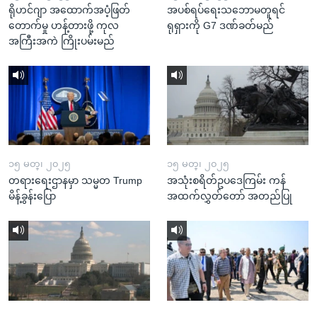
ရိုဟင်ဂျာ အထောက်အပံ့ဖြတ်
အပစ်ရပ်ရေးသဘောမတူရင်
တောက်မှု ဟန့်တားဖို့ ကုလ
ရုရှားကို G7 ဒဏ်ခတ်မည်
အကြီးအကဲ ကြိုးပမ်းမည်
၁၅ မတ္၊ ၂၀၂၅
၁၅ မတ္၊ ၂၀၂၅
တရားရေးဌာနမှာ သမ္မတ Trump
အသုံးစရိတ်ဥပဒေကြမ်း ကန်
မိန့်ခွန်းပြော
အထက်လွှတ်တော် အတည်ပြု