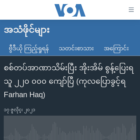
သုံး
ရ
လွယ်ကူ
အသံဖိုင်များ
မူလစာမျက်နှာ
စေ
မြန်မာ
ဗွီဒီယို ကြည့်ရှုရန်
သတင်းစာသား
အကြောင်း
သည့်
ကမ္ဘာ့သတင်းများ
Link
စစ်တပ်အာဏာသိမ်းပြီး အိုးအိမ် စွန့်ပြေးရ
ဗွီဒီယို
နိုင်ငံတကာ
များ
သတင်းလွတ်လပ်ခွင့်
အမေရိကန်
သူ ၂၂၀ ၀၀၀ ကျော်ပြီ (ကုလပြောခွင့်ရ
ပင်မ
ရပ်ဝန်းတခု လမ်းတခု အလွန်
တရုတ်
အကြောင်းအရာ
Farhan Haq)
သို့
အင်္ဂလိပ်စာလေ့လာမယ်
အစ္စရေး-ပါလက်စတိုင်း
ကျော်
၁၇ ဇူလိုင္၊ ၂၀၂၁
အပတ်စဉ်ကဏ္ဍများ
အမေရိကန်သုံးအီဒီယံ
ကြည့်
ရေဒီယိုနှင့်ရုပ်သံ အချက်အလက်များ
မကြေးမုံရဲ့ အင်္ဂလိပ်စာ
ရေဒီယို
ရန်
ပင်မ
ရေဒီယို/တီဗွီအစီအစဉ်
ရုပ်ရှင်ထဲက အင်္ဂလိပ်စာ
တီဗွီ