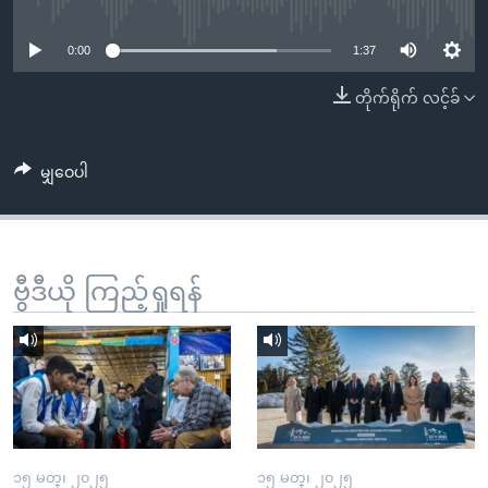
No media source currently available
အ
သုတပဒေသာ အင်္ဂလိပ်စာ
ညွန်း
Learning English
0:00
1:37
စာမျက်နှာ
သို့
ဗွီအိုအေ လူမှုကွန်ယက်များ
တိုက်ရိုက် လင့်ခ်
ကျော်
ကြည့်
မျှဝေပါ
ရန်
ဘာသာစကားများ
ရှာဖွေ
ရန်
နေရာ
ဗွီဒီယို ကြည့်ရှုရန်
သို့
ကျော်
ရန်
၁၅ မတ္၊ ၂၀၂၅
၁၅ မတ္၊ ၂၀၂၅