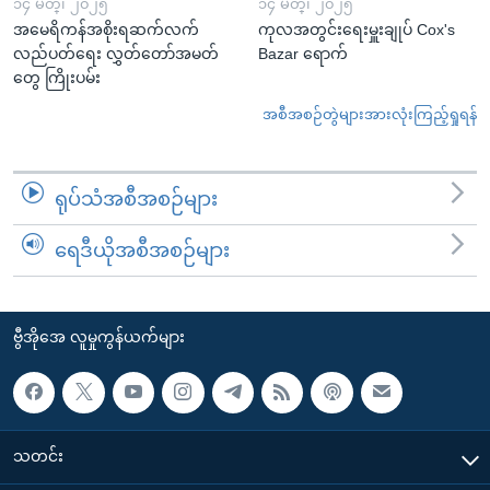
၁၄ မတ္၊ ၂၀၂၅
၁၄ မတ္၊ ၂၀၂၅
အမေရိကန်အစိုးရဆက်လက်
ကုလအတွင်းရေးမှူးချုပ် Cox's
လည်ပတ်ရေး လွှတ်တော်အမတ်
Bazar ရောက်
တွေ ကြိုးပမ်း
အစီအစဉ်တွဲများအားလုံးကြည့်ရှုရန်
ရုပ်သံအစီအစဉ်များ
ရေဒီယိုအစီအစဉ်များ
ဗွီအိုအေ လူမှုကွန်ယက်များ
သတင်း