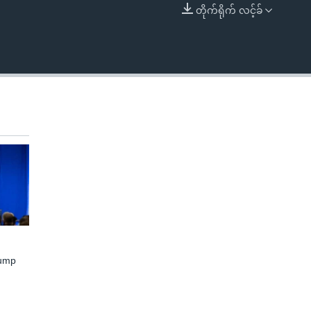
တိုက်ရိုက် လင့်ခ်
EMBED
rump