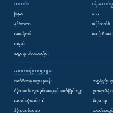
သတင်း
၀န်ဆောင်မှ
မြန်မာ
RSS
နိုင်ငံတကာ
ပေါ့ဒ်ကတ်စ်
အမေရိကန်
နေ့စဉ်အီးမေ
တရုတ်
အစ္စရေး-ပါလက်စတိုင်း
အပတ်စဉ်ကဏ္ဍများ
အယ်ဒီတာနဲ့ ဆွေးနွေးခန်း
သိပ္ပံနဲ့နည်း
ဒီမိုကရေစီ၊ လူ့အခွင့်အရေးနှင့် ခေတ်ပြိုင်ကမ္ဘာ
ဥတုရာသီနဲ့ 
သတင်းသုံးသပ်ချက်
စီးပွားရေး
ဒီမိုကရေစီရေးရာ
တပတ်အတွင်