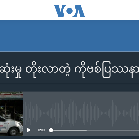
ံးမှု တိုးလာတဲ့ ကိုဗစ်ပြဿန
No media source currently availa
0:00