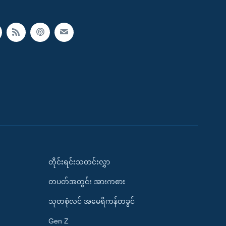
တိုင်းရင်းသတင်းလွှာ
တပတ်အတွင်း အားကစား
သုတစုံလင် အမေရိကန်တခွင်
Gen Z