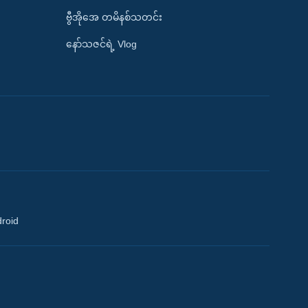
ဗွီအိုအေ တမိနစ်သတင်း
နော်သဇင်ရဲ့ Vlog
droid