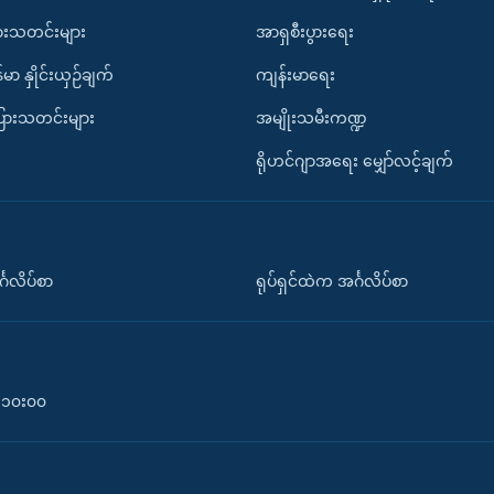
ားသတင်းများ
အာရှစီးပွားရေး
်မာ နှိုင်းယှဉ်ချက်
ကျန်းမာရေး
ပြားသတင်းများ
အမျိုးသမီးကဏ္ဍ
ရိုဟင်ဂျာအရေး မျှော်လင့်ချက်
်္ဂလိပ်စာ
ရုပ်ရှင်ထဲက အင်္ဂလိပ်စာ
၀-၁၀း၀၀