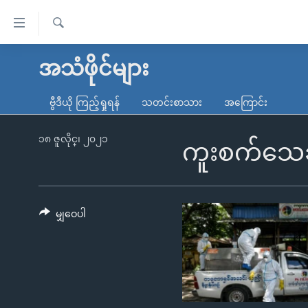
သုံး
ရ
ရှာဖွေ
လွယ်ကူ
မူလစာမျက်နှာ
အသံဖိုင်များ
ရ
စေ
မြန်မာ
လာ
ဗွီဒီယို ကြည့်ရှုရန်
သတင်းစာသား
အကြောင်း
သည့်
ဒ်
ကမ္ဘာ့သတင်းများ
Link
ဗွီဒီယို
နိုင်ငံတကာ
၁၈ ဇူလိုင္၊ ၂၀၂၁
ကူးစက်သေဆု
များ
သတင်းလွတ်လပ်ခွင့်
အမေရိကန်
ပင်မ
ရပ်ဝန်းတခု လမ်းတခု အလွန်
တရုတ်
အကြောင်းအရာ
အင်္ဂလိပ်စာလေ့လာမယ်
အစ္စရေး-ပါလက်စတိုင်း
မျှဝေပါ
သို့
အပတ်စဉ်ကဏ္ဍများ
အမေရိကန်သုံးအီဒီယံ
ကျော်
ကြည့်
ရေဒီယိုနှင့်ရုပ်သံ အချက်အလက်များ
မကြေးမုံရဲ့ အင်္ဂလိပ်စာ
ရေဒီယို
ရန်
ရေဒီယို/တီဗွီအစီအစဉ်
ရုပ်ရှင်ထဲက အင်္ဂလိပ်စာ
တီဗွီ
ပင်မ