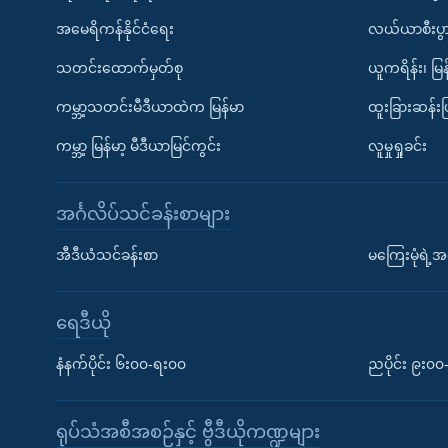
အမေရိကန်နိုင်ငံရေး
လယ်ယာစီးပွ
သတင်းထောက်မှတ်စု
ယူကရိန်း၊ မြန
ကမ္ဘာ့သတင်းမီဒီယာထဲက မြန်မာ
ထူးခြားဆန်း
ကမ္ဘာ့ မြန်မာ့ မီဒီယာမြင်ကွင်း
လူမှုရှုခင်း
အင်္ဂလိပ်သင်ခန်းစာများ
အီဒီယံသင်ခန်းစာ
မကြေးမုံရဲ့အင
ရေဒီယို
နံနက်ပိုင်း ၆း၀၀-ရး၀၀
ညပိုင်း ၉း၀
ရုပ်သံအစီအစဉ်နှင့် ဗွီဒီယိုကဏ္ဍများ