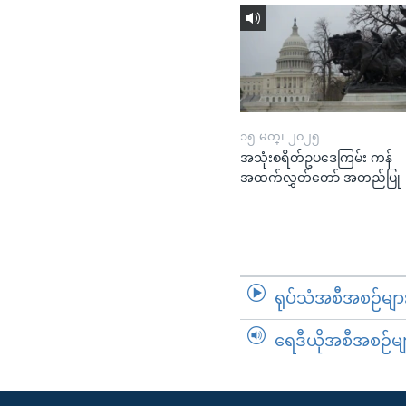
၁၅ မတ္၊ ၂၀၂၅
အသုံးစရိတ်ဥပဒေကြမ်း ကန်
အထက်လွှတ်တော် အတည်ပြု
ရုပ်သံအစီအစဉ်မျာ
ရေဒီယိုအစီအစဉ်မျ