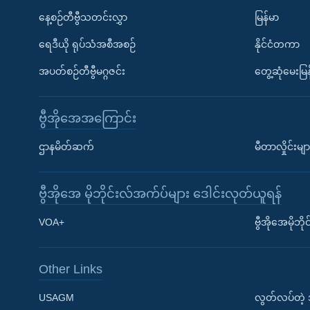
နေ့စဉ်တီဗွီသတင်းလွှာ
မြန်မာ
ရေဒီယို ရုပ်သံအစီအစဉ်
နိုင်ငံတကာ
အပတ်စဉ်တီဗွီမဂ္ဂဇင်း
တွေ့ဆုံမေးမြန
ဗွီအိုအေအကြောင်း
ဌာနမိတ်ဆက်
မီတာလှိုင်းမျာ
ဗွီအိုအေ မိုဘိုင်းလ်အက်ပ်များ ဒေါင်းလုတ်ယူရန်
Learning English
VOA+
ဗွီအိုအေမိုဘ
ဗွီအိုအေ လူမှုကွန်ယက်များ
Other Links
USAGM
လွတ်လပ်တဲ့