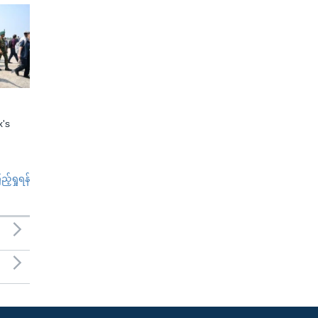
x's
်ရှုရန်