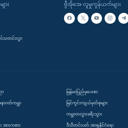
ုများ
ဗွီအိုအေ လူမှုကွန်ယက်များ
းလ်သတင်းလွှာ
ပညာ
မြန်မာပြည်မှပေးစာ
အနာဂတ်ကမ္ဘာ
မြင်ကွင်းကျယ်မှတ်စုများ
ကမ္ဘာတလွှားခရီးသွား
း အားကစား
ဒီသီတင်းပတ် အာရှနိုင်ငံရေး