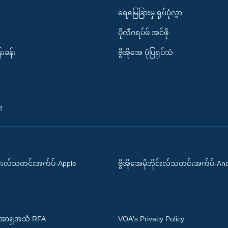
ရေမြေခြားမှ ရုပ်ပုံလွှာ
ပိုလီဂရပ်ဖ်.အင်ဖို
်းခန်း
ဗွီအိုအေ ပုံပြရုပ်သံ
း
ိုင်းလ်သတင်းအက်ပ်-Apple
ဗွီအိုအေမိုဘိုင်းလ်သတင်းအက်ပ်-An
 အာရှအသံ RFA
VOA's Privacy Policy