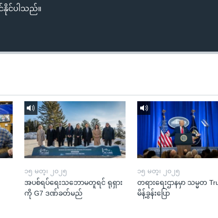
်နိုင်ပါသည်။
၁၅ မတ္၊ ၂၀၂၅
၁၅ မတ္၊ ၂၀၂၅
အပစ်ရပ်ရေးသဘောမတူရင် ရုရှား
တရားရေးဌာနမှာ သမ္မတ T
ကို G7 ဒဏ်ခတ်မည်
မိန့်ခွန်းပြော