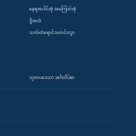
နေရာပေါင်းစုံ အကြောင်းစုံ
ဒို့အသံ
သက်တံရောင်သတင်းလွှာ
သုတပဒေသာ အင်္ဂလိပ်စာ