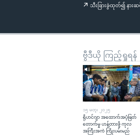
သုတပဒေသာ အင်္ဂလိပ်စာ
အ
သီးခြားခွဲထုတ်၍ နားဆင
ညွန်း
စာမျက်နှာ
သို့
ကျော်
ကြည့်
ရန်
ဗွီဒီယို ကြည့်ရှုရန်
ရှာဖွေ
ရန်
နေရာ
သို့
ကျော်
ရန်
၁၅ မတ္၊ ၂၀၂၅
ရိုဟင်ဂျာ အထောက်အပံ့ဖြတ်
တောက်မှု ဟန့်တားဖို့ ကုလ
အကြီးအကဲ ကြိုးပမ်းမည်