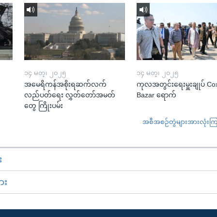
၁၄ မတ္၊ ၂၀၂၅
၁၄ မတ္၊ ၂၀၂၅
အမေရိကန်အစိုးရဆက်လက်
ကုလအတွင်းရေးမှူးချုပ် Co
လည်ပတ်ရေး လွှတ်တော်အမတ်
Bazar ရောက်
တွေ ကြိုးပမ်း
အစီအစဉ်တွဲများအားလုံးကြည့
း
ား