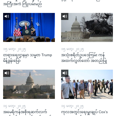
အကြီးအကဲ ကြိုးပမ်းမည်
၁၅ မတ္၊ ၂၀၂၅
၁၅ မတ္၊ ၂၀၂၅
တရားရေးဌာနမှာ သမ္မတ Trump
အသုံးစရိတ်ဥပဒေကြမ်း ကန်
မိန့်ခွန်းပြော
အထက်လွှတ်တော် အတည်ပြု
၁၄ မတ္၊ ၂၀၂၅
၁၄ မတ္၊ ၂၀၂၅
အမေရိကန်အစိုးရဆက်လက်
ကုလအတွင်းရေးမှူးချုပ် Cox's