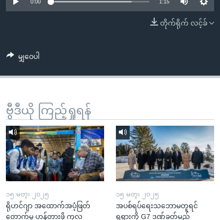
အ
0:00
1:15
သုတပဒေသာ အင်္ဂလိပ်စာ
ညွန်း
Learning English
တိုက်ရိုက် လင့်ခ်
စာမျက်နှာ
သို့
ဗွီအိုအေ လူမှုကွန်ယက်များ
ကျော်
မျှဝေပါ
ကြည့်
ရန်
ဘာသာစကားများ
ရှာဖွေ
ဗွီဒီယို ကြည့်ရှုရန်
ရန်
နေရာ
သို့
ကျော်
ရန်
၁၅ မတ္၊ ၂၀၂၅
၁၅ မတ္၊ ၂၀၂၅
ရိုဟင်ဂျာ အထောက်အပံ့ဖြတ်
အပစ်ရပ်ရေးသဘောမတူရင်
တောက်မှု ဟန့်တားဖို့ ကုလ
ရုရှားကို G7 ဒဏ်ခတ်မည်