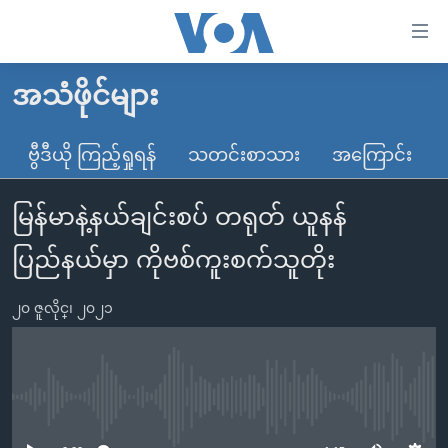
သုံး
ရ
လွယ်ကူ
အသံဖိုင်များ
မူလစာမျက်နှာ
စေ
မြန်မာ
ဗွီဒီယို ကြည့်ရှုရန်
သတင်းစာသား
အကြောင်း
သည့်
ကမ္ဘာ့သတင်းများ
Link
မြန်မာနဲ့နယ်ချင်းစပ် တရုတ် ယူနန်
ဗွီဒီယို
နိုင်ငံတကာ
များ
သတင်းလွတ်လပ်ခွင့်
အမေရိကန်
ပြည်နယ်မှာ ကိုဗစ်ကူးစက်သူတိုး
ပင်မ
ရပ်ဝန်းတခု လမ်းတခု အလွန်
တရုတ်
အကြောင်းအရာ
၂၀ ဇူလိုင္၊ ၂၀၂၁
သို့
အင်္ဂလိပ်စာလေ့လာမယ်
အစ္စရေး-ပါလက်စတိုင်း
ကျော်
အပတ်စဉ်ကဏ္ဍများ
အမေရိကန်သုံးအီဒီယံ
ကြည့်
ရေဒီယိုနှင့်ရုပ်သံ အချက်အလက်များ
မကြေးမုံရဲ့ အင်္ဂလိပ်စာ
ရေဒီယို
ရန်
No media source currently available
ပင်မ
ရေဒီယို/တီဗွီအစီအစဉ်
ရုပ်ရှင်ထဲက အင်္ဂလိပ်စာ
တီဗွီ