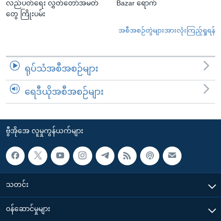
လည်ပတ်ရေး လွှတ်တော်အမတ်
Bazar ရောက်
တွေ ကြိုးပမ်း
အစီအစဉ်တွဲများအားလုံးကြည့်ရှုရန်
ရုပ်သံအစီအစဉ်များ
ရေဒီယိုအစီအစဉ်များ
ဗွီအိုအေ လူမှုကွန်ယက်များ
သတင်း
၀န်ဆောင်မှုများ