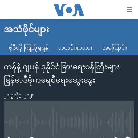
သုံး
ရ
လွယ်ကူ
အသံဖိုင်များ
မူလစာမျက်နှာ
စေ
မြန်မာ
ဗွီဒီယို ကြည့်ရှုရန်
သတင်းစာသား
အကြောင်း
သည့်
ကမ္ဘာ့သတင်းများ
Link
ကန်နဲ့ ဂျပန် ဒုနိုင်ငံခြားရေးဝန်ကြီးများ
ဗွီဒီယို
နိုင်ငံတကာ
များ
သတင်းလွတ်လပ်ခွင့်
အမေရိကန်
မြန်မာဒီမိုကရေစီရေးဆွေးနွေး
ပင်မ
ရပ်ဝန်းတခု လမ်းတခု အလွန်
တရုတ်
အကြောင်းအရာ
၂၀ ဇူလိုင္၊ ၂၀၂၁
သို့
အင်္ဂလိပ်စာလေ့လာမယ်
အစ္စရေး-ပါလက်စတိုင်း
ကျော်
အပတ်စဉ်ကဏ္ဍများ
အမေရိကန်သုံးအီဒီယံ
ကြည့်
ရေဒီယိုနှင့်ရုပ်သံ အချက်အလက်များ
မကြေးမုံရဲ့ အင်္ဂလိပ်စာ
ရေဒီယို
ရန်
No media source currently available
ပင်မ
ရေဒီယို/တီဗွီအစီအစဉ်
ရုပ်ရှင်ထဲက အင်္ဂလိပ်စာ
တီဗွီ