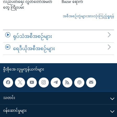
လည်ပတ်ရေး လွှတ်တော်အမတ်
Bazar ရောက်
တွေ ကြိုးပမ်း
အစီအစဉ်တွဲများအားလုံးကြည့်ရှုရန်
ရုပ်သံအစီအစဉ်များ
ရေဒီယိုအစီအစဉ်များ
ဗွီအိုအေ လူမှုကွန်ယက်များ
သတင်း
၀န်ဆောင်မှုများ