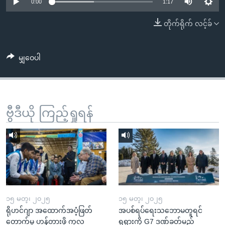
အ
0:00
1:17
သုတပဒေသာ အင်္ဂလိပ်စာ
ညွန်း
Learning English
တိုက်ရိုက် လင့်ခ်
စာမျက်နှာ
သို့
ဗွီအိုအေ လူမှုကွန်ယက်များ
ကျော်
မျှဝေပါ
ကြည့်
ရန်
ဘာသာစကားများ
ရှာဖွေ
ဗွီဒီယို ကြည့်ရှုရန်
ရန်
နေရာ
သို့
ကျော်
ရန်
၁၅ မတ္၊ ၂၀၂၅
၁၅ မတ္၊ ၂၀၂၅
ရိုဟင်ဂျာ အထောက်အပံ့ဖြတ်
အပစ်ရပ်ရေးသဘောမတူရင်
တောက်မှု ဟန့်တားဖို့ ကုလ
ရုရှားကို G7 ဒဏ်ခတ်မည်