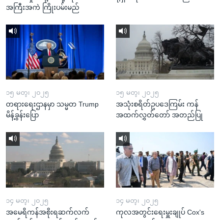
အကြီးအကဲ ကြိုးပမ်းမည်
၁၅ မတ္၊ ၂၀၂၅
၁၅ မတ္၊ ၂၀၂၅
တရားရေးဌာနမှာ သမ္မတ Trump
အသုံးစရိတ်ဥပဒေကြမ်း ကန်
မိန့်ခွန်းပြော
အထက်လွှတ်တော် အတည်ပြု
၁၄ မတ္၊ ၂၀၂၅
၁၄ မတ္၊ ၂၀၂၅
အမေရိကန်အစိုးရဆက်လက်
ကုလအတွင်းရေးမှူးချုပ် Cox's