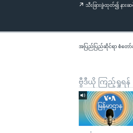
သုတပဒေသာ အင်္ဂလိပ်စာ
အ
သီးခြားခွဲထုတ်၍ နားဆင
ညွန်း
စာမျက်နှာ
သို့
ကျော်
ကြည့်
အပြည်ပြည်ဆိုင်ရာ စံတော်ချိ
ရန်
ရှာဖွေ
ရန်
နေရာ
ဗွီဒီယို ကြည့်ရှုရန်
သို့
ကျော်
ရန်