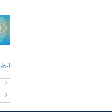
်ရှုရန်