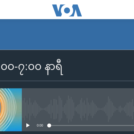
SUBSCRIBE
၆:၀၀-၇:၀၀ နာရီ
Apple Podcasts
Spotify
ရယူရန်
No media source currently availa
0:00