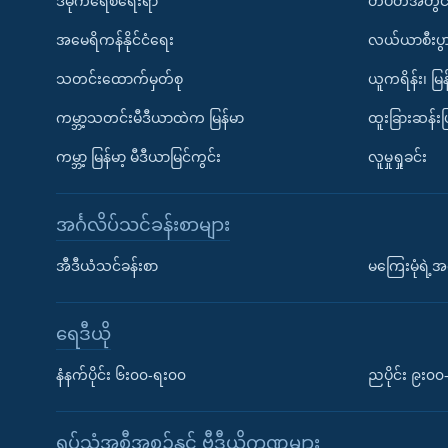
ဒီမိုကရေစီရေးရာ
တပတ်အတွင်
အမေရိကန်နိုင်ငံရေး
လယ်ယာစီးပွ
သတင်းထောက်မှတ်စု
ယူကရိန်း၊ မြန
ကမ္ဘာ့သတင်းမီဒီယာထဲက မြန်မာ
ထူးခြားဆန်း
ကမ္ဘာ့ မြန်မာ့ မီဒီယာမြင်ကွင်း
လူမှုရှုခင်း
အင်္ဂလိပ်သင်ခန်းစာများ
အီဒီယံသင်ခန်းစာ
မကြေးမုံရဲ့အင
ရေဒီယို
နံနက်ပိုင်း ၆း၀၀-ရး၀၀
ညပိုင်း ၉း၀
ရုပ်သံအစီအစဉ်နှင့် ဗွီဒီယိုကဏ္ဍများ