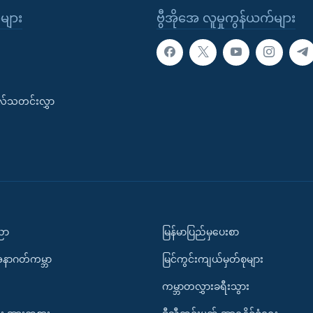
ုများ
ဗွီအိုအေ လူမှုကွန်ယက်များ
းလ်သတင်းလွှာ
ပညာ
မြန်မာပြည်မှပေးစာ
အနာဂတ်ကမ္ဘာ
မြင်ကွင်းကျယ်မှတ်စုများ
ကမ္ဘာတလွှားခရီးသွား