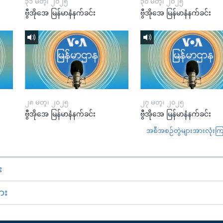
၃၁ မတ္၊ ၂၀၂၅
၃၀ မတ္၊ ၂၀၂၅
ဗွီအိုအေ မြန်မာနံနက်ခင်း
ဗွီအိုအေ မြန်မာနံနက်ခင်း
၂၈ မတ္၊ ၂၀၂၅
၂၇ မတ္၊ ၂၀၂၅
ဗွီအိုအေ မြန်မာနံနက်ခင်း
ဗွီအိုအေ မြန်မာနံနက်ခင်း
အစီအစဉ်တွဲများအားလုံးကြည့
း
ား