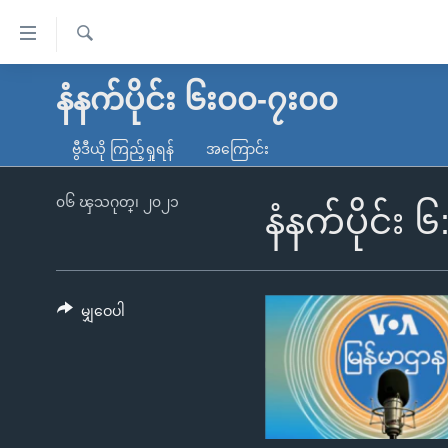
သုံး
ရ
ရှာဖွေ
လွယ်ကူ
မူလစာမျက်နှာ
နံနက်ပိုင်း ၆း၀၀-၇း၀၀
ရ
စေ
မြန်မာ
လာ
ဗွီဒီယို ကြည့်ရှုရန်
အကြောင်း
သည့်
ဒ်
ကမ္ဘာ့သတင်းများ
Link
ဗွီဒီယို
နိုင်ငံတကာ
၀၆ ၾသဂုတ္၊ ၂၀၂၁
နံနက်ပိုင်း 
များ
သတင်းလွတ်လပ်ခွင့်
အမေရိကန်
ပင်မ
ရပ်ဝန်းတခု လမ်းတခု အလွန်
တရုတ်
အကြောင်းအရာ
အင်္ဂလိပ်စာလေ့လာမယ်
အစ္စရေး-ပါလက်စတိုင်း
မျှဝေပါ
သို့
အပတ်စဉ်ကဏ္ဍများ
အမေရိကန်သုံးအီဒီယံ
ကျော်
ကြည့်
ရေဒီယိုနှင့်ရုပ်သံ အချက်အလက်များ
မကြေးမုံရဲ့ အင်္ဂလိပ်စာ
ရေဒီယို
ရန်
ရေဒီယို/တီဗွီအစီအစဉ်
ရုပ်ရှင်ထဲက အင်္ဂလိပ်စာ
တီဗွီ
ပင်မ