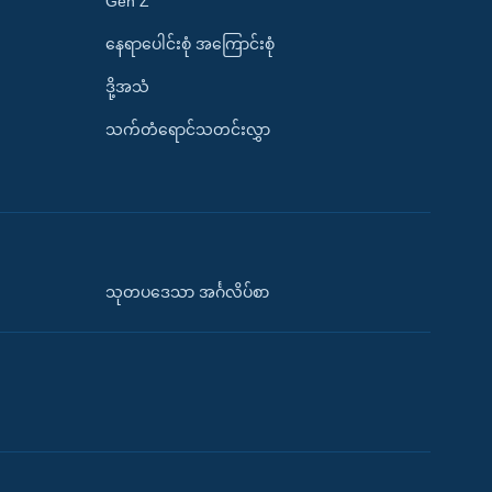
Gen Z
နေရာပေါင်းစုံ အကြောင်းစုံ
ဒို့အသံ
သက်တံရောင်သတင်းလွှာ
သုတပဒေသာ အင်္ဂလိပ်စာ