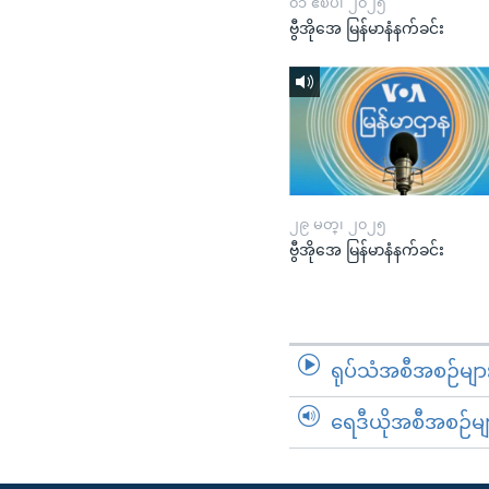
၀၁ ဧၿပီ၊ ၂၀၂၅
ဗွီအိုအေ မြန်မာနံနက်ခင်း
၂၉ မတ္၊ ၂၀၂၅
ဗွီအိုအေ မြန်မာနံနက်ခင်း
ရုပ်သံအစီအစဉ်မျာ
ရေဒီယိုအစီအစဉ်မျ