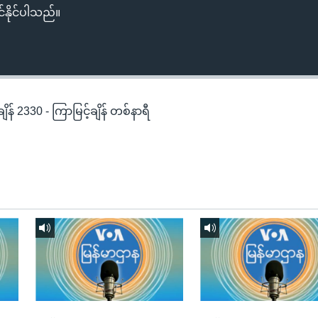
်နိုင်ပါသည်။
န် 2330 - ကြာမြင့်ချိန် တစ်နာရီ