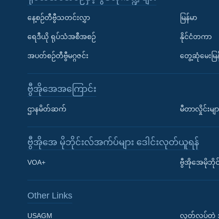
နေ့စဉ်တီဗွီသတင်းလွှာ
မြန်မာ
ရေဒီယို ရုပ်သံအစီအစဉ်
နိုင်ငံတကာ
အပတ်စဉ်တီဗွီမဂ္ဂဇင်း
တွေ့ဆုံမေးမြန
ဗွီအိုအေအကြောင်း
ဌာနမိတ်ဆက်
မီတာလှိုင်းမျာ
ဗွီအိုအေ မိုဘိုင်းလ်အက်ပ်များ ဒေါင်းလုတ်ယူရန်
Learning English
VOA+
ဗွီအိုအေမိုဘ
ဗွီအိုအေ လူမှုကွန်ယက်များ
Other Links
USAGM
လွတ်လပ်တဲ့