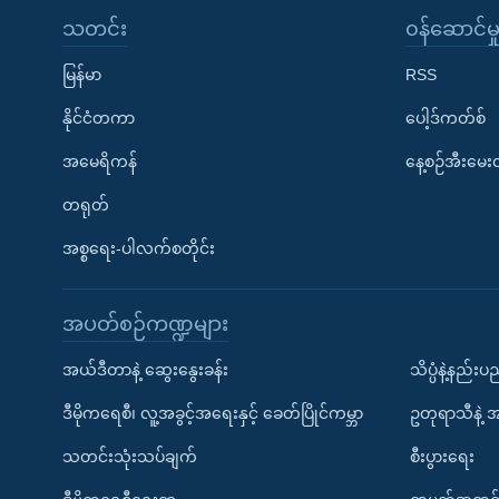
သတင်း
၀န်ဆောင်မှ
မြန်မာ
RSS
နိုင်ငံတကာ
ပေါ့ဒ်ကတ်စ်
အမေရိကန်
နေ့စဉ်အီးမေ
တရုတ်
အစ္စရေး-ပါလက်စတိုင်း
အပတ်စဉ်ကဏ္ဍများ
အယ်ဒီတာနဲ့ ဆွေးနွေးခန်း
သိပ္ပံနဲ့နည်း
ဒီမိုကရေစီ၊ လူ့အခွင့်အရေးနှင့် ခေတ်ပြိုင်ကမ္ဘာ
ဥတုရာသီနဲ့ 
သတင်းသုံးသပ်ချက်
စီးပွားရေး