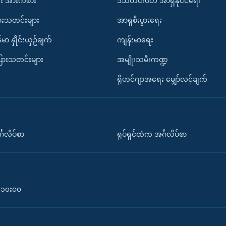
း အားကစား
ဒီသီတင်းပတ် အာရှနိုင်ငံရေး
ားသတင်းများ
အာရှစီးပွားရေး
်မာ နှိုင်းယှဉ်ချက်
ကျန်းမာရေး
ပြားသတင်းများ
အမျိုးသမီးကဏ္ဍ
ရိုဟင်ဂျာအရေး မျှော်လင့်ချက်
်္ဂလိပ်စာ
ရုပ်ရှင်ထဲက အင်္ဂလိပ်စာ
၀-၁၀း၀၀