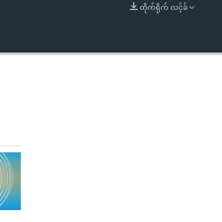
တိုက်ရိုက် လင့်ခ်
EMBED