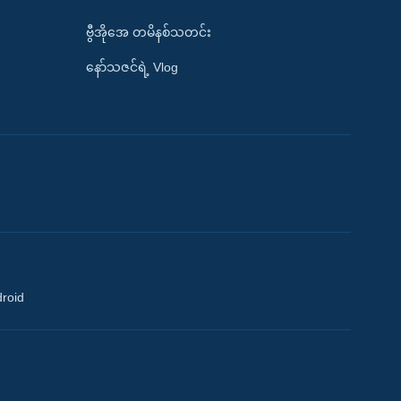
ဗွီအိုအေ တမိနစ်သတင်း
နော်သဇင်ရဲ့ Vlog
droid