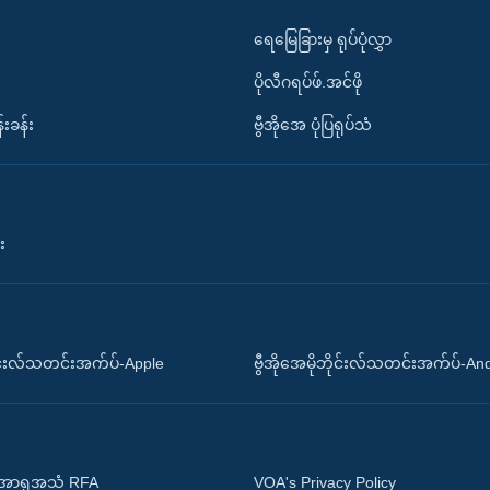
ရေမြေခြားမှ ရုပ်ပုံလွှာ
ပိုလီဂရပ်ဖ်.အင်ဖို
်းခန်း
ဗွီအိုအေ ပုံပြရုပ်သံ
း
ိုင်းလ်သတင်းအက်ပ်-Apple
ဗွီအိုအေမိုဘိုင်းလ်သတင်းအက်ပ်-An
 အာရှအသံ RFA
VOA's Privacy Policy