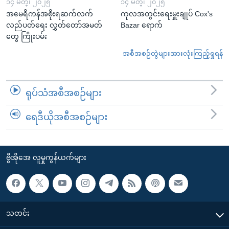
၁၄ မတ္၊ ၂၀၂၅
၁၄ မတ္၊ ၂၀၂၅
အမေရိကန်အစိုးရဆက်လက်
ကုလအတွင်းရေးမှူးချုပ် Cox's
လည်ပတ်ရေး လွှတ်တော်အမတ်
Bazar ရောက်
တွေ ကြိုးပမ်း
အစီအစဉ်တွဲများအားလုံးကြည့်ရှုရန်
ရုပ်သံအစီအစဉ်များ
ရေဒီယိုအစီအစဉ်များ
ဗွီအိုအေ လူမှုကွန်ယက်များ
သတင်း