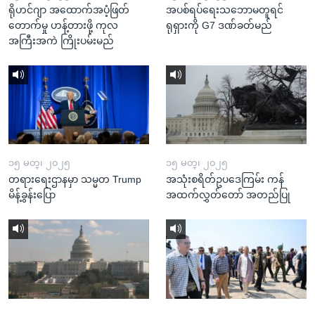
ရိုဟင်ဂျာ အထောက်အပံ့ဖြတ်
အပစ်ရပ်ရေးသဘောမတူရင်
တောက်မှု ဟန့်တားဖို့ ကုလ
ရုရှားကို G7 ဒဏ်ခတ်မည်
အကြီးအကဲ ကြိုးပမ်းမည်
၁၅ မတ္၊ ၂၀၂၅
၁၅ မတ္၊ ၂၀၂၅
တရားရေးဌာနမှာ သမ္မတ Trump
အသုံးစရိတ်ဥပဒေကြမ်း ကန်
မိန့်ခွန်းပြော
အထက်လွှတ်တော် အတည်ပြု