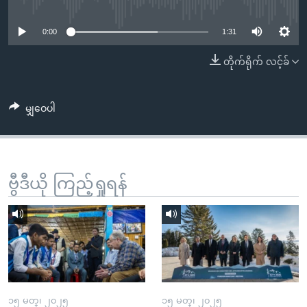
No media source currently available
အ
သုတပဒေသာ အင်္ဂလိပ်စာ
ညွန်း
Learning English
0:00
1:31
စာမျက်နှာ
သို့
ဗွီအိုအေ လူမှုကွန်ယက်များ
တိုက်ရိုက် လင့်ခ်
ကျော်
ကြည့်
မျှဝေပါ
ရန်
ဘာသာစကားများ
ရှာဖွေ
ရန်
နေရာ
ဗွီဒီယို ကြည့်ရှုရန်
သို့
ကျော်
ရန်
၁၅ မတ္၊ ၂၀၂၅
၁၅ မတ္၊ ၂၀၂၅