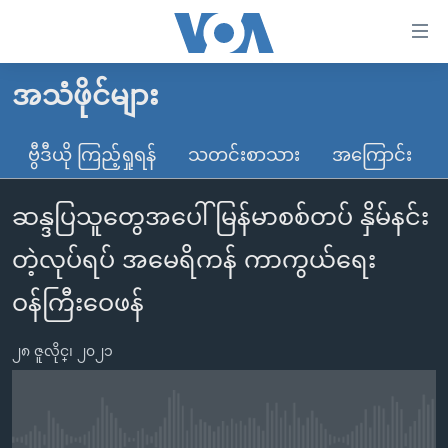
သုံး
ရ
လွယ်ကူ
အသံဖိုင်များ
မူလစာမျက်နှာ
စေ
မြန်မာ
ဗွီဒီယို ကြည့်ရှုရန်
သတင်းစာသား
အကြောင်း
သည့်
ကမ္ဘာ့သတင်းများ
Link
ဆန္ဒပြသူတွေအပေါ် မြန်မာစစ်တပ် နှိမ်နင်း
ဗွီဒီယို
နိုင်ငံတကာ
များ
သတင်းလွတ်လပ်ခွင့်
အမေရိကန်
တဲ့လုပ်ရပ် အမေရိကန် ကာကွယ်ရေး
ပင်မ
ရပ်ဝန်းတခု လမ်းတခု အလွန်
တရုတ်
အကြောင်းအရာ
ဝန်ကြီးဝေဖန်
သို့
အင်္ဂလိပ်စာလေ့လာမယ်
အစ္စရေး-ပါလက်စတိုင်း
ကျော်
၂၈ ဇူလိုင္၊ ၂၀၂၁
အပတ်စဉ်ကဏ္ဍများ
အမေရိကန်သုံးအီဒီယံ
ကြည့်
ရေဒီယိုနှင့်ရုပ်သံ အချက်အလက်များ
မကြေးမုံရဲ့ အင်္ဂလိပ်စာ
ရေဒီယို
ရန်
ပင်မ
ရေဒီယို/တီဗွီအစီအစဉ်
ရုပ်ရှင်ထဲက အင်္ဂလိပ်စာ
တီဗွီ