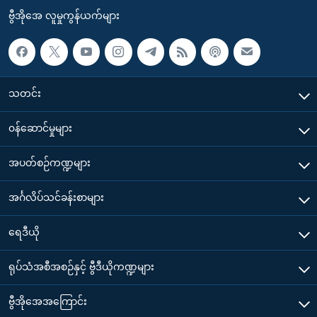
ဗွီအိုအေ လူမှုကွန်ယက်များ
သတင်း
၀န်ဆောင်မှုများ
အပတ်စဉ်ကဏ္ဍများ
အင်္ဂလိပ်သင်ခန်းစာများ
ရေဒီယို
ရုပ်သံအစီအစဉ်နှင့် ဗွီဒီယိုကဏ္ဍများ
ဗွီအိုအေအကြောင်း