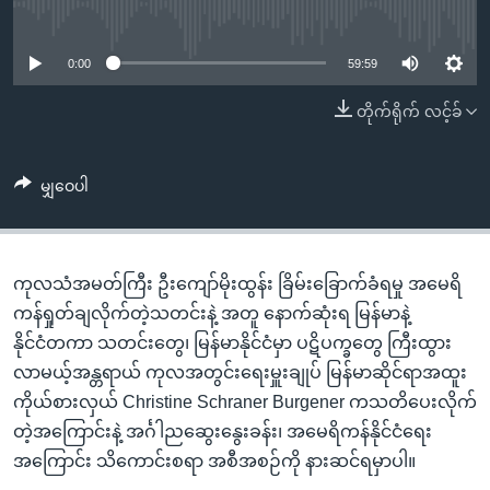
အ
No media source currently available
သုတပဒေသာ အင်္ဂလိပ်စာ
ညွန်း
Learning English
စာမျက်နှာ
0:00
59:59
သို့
ဗွီအိုအေ လူမှုကွန်ယက်များ
တိုက်ရိုက် လင့်ခ်
ကျော်
ကြည့်
ရန်
မျှဝေပါ
ဘာသာစကားများ
ရှာဖွေ
ရန်
နေရာ
ကုလသံအမတ်ကြီး ဦးကျော်မိုးထွန်း ခြိမ်းခြောက်ခံရမှု အမေရိ
သို့
ကန်ရှုတ်ချလိုက်တဲ့သတင်းနဲ့ အတူ နောက်ဆုံးရ မြန်မာနဲ့
ကျော်
နိုင်ငံတကာ သတင်းတွေ၊ မြန်မာနိုင်ငံမှာ ပဋိပက္ခတွေ ကြီးထွား
ရန်
လာမယ့်အန္တရာယ် ကုလအတွင်းရေးမှူးချုပ် မြန်မာဆိုင်ရာအထူး
ကိုယ်စားလှယ် Christine Schraner Burgener ကသတိပေးလိုက်
တဲ့အကြောင်းနဲ့ အင်္ဂါညဆွေးနွေးခန်း၊ အမေရိကန်နိုင်ငံရေး
အကြောင်း သိကောင်းစရာ အစီအစဉ်ကို နားဆင်ရမှာပါ။