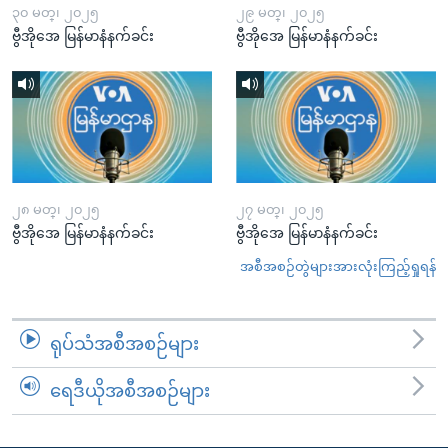
၃၀ မတ္၊ ၂၀၂၅
၂၉ မတ္၊ ၂၀၂၅
ဗွီအိုအေ မြန်မာနံနက်ခင်း
ဗွီအိုအေ မြန်မာနံနက်ခင်း
၂၈ မတ္၊ ၂၀၂၅
၂၇ မတ္၊ ၂၀၂၅
ဗွီအိုအေ မြန်မာနံနက်ခင်း
ဗွီအိုအေ မြန်မာနံနက်ခင်း
အစီအစဉ်တွဲများအားလုံးကြည့်ရှုရန်
ရုပ်သံအစီအစဉ်များ
ရေဒီယိုအစီအစဉ်များ