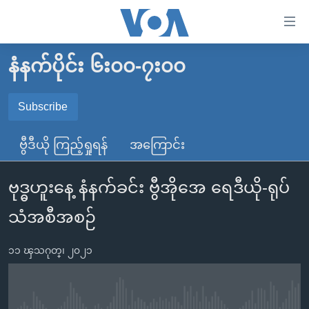
သုံး
ရ
လွယ်ကူ
နံနက်ပိုင်း ၆း၀၀-၇း၀၀
မူလစာမျက်နှာ
စေ
မြန်မာ
Subscribe
သည့်
SUBSCRIBE
ကမ္ဘာ့သတင်းများ
Link
ဗွီဒီယို ကြည့်ရှုရန်
အကြောင်း
ဗွီဒီယို
နိုင်ငံတကာ
များ
Spotify
သတင်းလွတ်လပ်ခွင့်
အမေရိကန်
ပင်မ
ဗုဒ္ဓဟူးနေ့ နံနက်ခင်း ဗွီအိုအေ ရေဒီယို-ရုပ်
ရပ်ဝန်းတခု လမ်းတခု အလွန်
တရုတ်
အကြောင်းအရာ
ရယူရန်
သံအစီအစဉ်
သို့
အင်္ဂလိပ်စာလေ့လာမယ်
အစ္စရေး-ပါလက်စတိုင်း
ကျော်
အပတ်စဉ်ကဏ္ဍများ
အမေရိကန်သုံးအီဒီယံ
၁၁ ၾသဂုတ္၊ ၂၀၂၁
ကြည့်
ရေဒီယိုနှင့်ရုပ်သံ အချက်အလက်များ
မကြေးမုံရဲ့ အင်္ဂလိပ်စာ
ရေဒီယို
ရန်
ပင်မ
ရေဒီယို/တီဗွီအစီအစဉ်
ရုပ်ရှင်ထဲက အင်္ဂလိပ်စာ
တီဗွီ