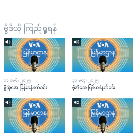
ဗွီဒီယို ကြည့်ရှုရန်
၀၁ ဧၿပီ၊ ၂၀၂၅
၃၁ မတ္၊ ၂၀၂၅
ဗွီအိုအေ မြန်မာနံနက်ခင်း
ဗွီအိုအေ မြန်မာနံနက်ခင်း