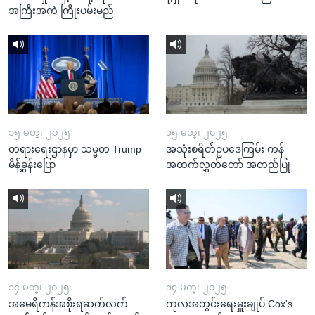
အကြီးအကဲ ကြိုးပမ်းမည်
၁၅ မတ္၊ ၂၀၂၅
၁၅ မတ္၊ ၂၀၂၅
တရားရေးဌာနမှာ သမ္မတ Trump
အသုံးစရိတ်ဥပဒေကြမ်း ကန်
မိန့်ခွန်းပြော
အထက်လွှတ်တော် အတည်ပြု
၁၄ မတ္၊ ၂၀၂၅
၁၄ မတ္၊ ၂၀၂၅
အမေရိကန်အစိုးရဆက်လက်
ကုလအတွင်းရေးမှူးချုပ် Cox's