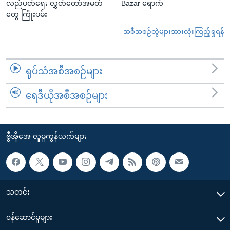
လည်ပတ်ရေး လွှတ်တော်အမတ်
Bazar ရောက်
တွေ ကြိုးပမ်း
အစီအစဉ်တွဲများအားလုံးကြည့်ရှုရန်
ရုပ်သံအစီအစဉ်များ
ရေဒီယိုအစီအစဉ်များ
ဗွီအိုအေ လူမှုကွန်ယက်များ
သတင်း
၀န်ဆောင်မှုများ