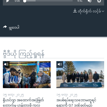
အ
0:00
4:41
သုတပဒေသာ အင်္ဂလိပ်စာ
ညွန်း
Learning English
တိုက်ရိုက် လင့်ခ်
စာမျက်နှာ
သို့
ဗွီအိုအေ လူမှုကွန်ယက်များ
ကျော်
မျှဝေပါ
ကြည့်
ရန်
ဘာသာစကားများ
ရှာဖွေ
ဗွီဒီယို ကြည့်ရှုရန်
ရန်
နေရာ
သို့
ကျော်
ရန်
၁၅ မတ္၊ ၂၀၂၅
၁၅ မတ္၊ ၂၀၂၅
ရိုဟင်ဂျာ အထောက်အပံ့ဖြတ်
အပစ်ရပ်ရေးသဘောမတူရင်
တောက်မှု ဟန့်တားဖို့ ကုလ
ရုရှားကို G7 ဒဏ်ခတ်မည်