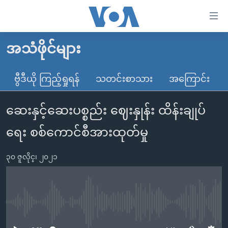
သုံး
ရ
လွယ်ကူ
အသံဖိုင်များ
မူလစာမျက်နှာ
စေ
မြန်မာ
ဗွီဒီယို ကြည့်ရှုရန်
သတင်းစာသား
အကြောင်း
သည့်
ကမ္ဘာ့သတင်းများ
Link
ဆေးနှင့်ဆေးပစ္စည်း ဈေးနှုန်း ထိန်းချုပ်
ဗွီဒီယို
နိုင်ငံတကာ
များ
သတင်းလွတ်လပ်ခွင့်
အမေရိကန်
ရေး စစ်ကောင်စီအားထုတ်မှု
ပင်မ
ရပ်ဝန်းတခု လမ်းတခု အလွန်
တရုတ်
အကြောင်းအရာ
၃၀ ဇူလိုင္၊ ၂၀၂၁
သို့
အင်္ဂလိပ်စာလေ့လာမယ်
အစ္စရေး-ပါလက်စတိုင်း
ကျော်
အပတ်စဉ်ကဏ္ဍများ
အမေရိကန်သုံးအီဒီယံ
ကြည့်
ရေဒီယိုနှင့်ရုပ်သံ အချက်အလက်များ
မကြေးမုံရဲ့ အင်္ဂလိပ်စာ
ရေဒီယို
ရန်
No media source currently available
ပင်မ
ရေဒီယို/တီဗွီအစီအစဉ်
ရုပ်ရှင်ထဲက အင်္ဂလိပ်စာ
တီဗွီ