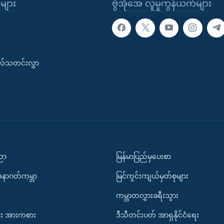
ုများ
ဗွီအိုအေ လူမှုကွန်ယက်များ
းလ်သတင်းလွှာ
ပညာ
မြန်မာပြည်မှပေးစာ
အနာဂတ်ကမ္ဘာ
မြင်ကွင်းကျယ်မှတ်စုများ
ကမ္ဘာတလွှားခရီးသွား
း အားကစား
ဒီသီတင်းပတ် အာရှနိုင်ငံရေး