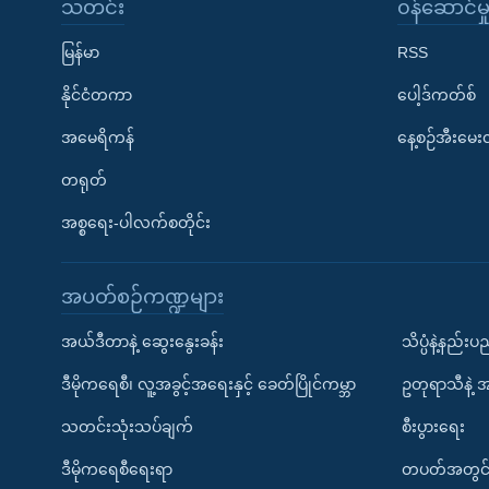
သတင်း
၀န်ဆောင်မှ
မြန်မာ
RSS
နိုင်ငံတကာ
ပေါ့ဒ်ကတ်စ်
အမေရိကန်
နေ့စဉ်အီးမေ
တရုတ်
အစ္စရေး-ပါလက်စတိုင်း
အပတ်စဉ်ကဏ္ဍများ
အယ်ဒီတာနဲ့ ဆွေးနွေးခန်း
သိပ္ပံနဲ့နည်း
ဒီမိုကရေစီ၊ လူ့အခွင့်အရေးနှင့် ခေတ်ပြိုင်ကမ္ဘာ
ဥတုရာသီနဲ့ 
သတင်းသုံးသပ်ချက်
စီးပွားရေး
ဒီမိုကရေစီရေးရာ
တပတ်အတွင်