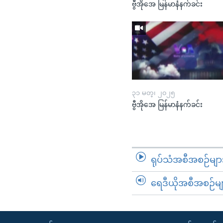
ဗွီအိုအေ မြန်မာနံနက်ခင်း
၃၁ မတ္၊ ၂၀၂၅
ဗွီအိုအေ မြန်မာနံနက်ခင်း
ရုပ်သံအစီအစဉ်မျာ
ရေဒီယိုအစီအစဉ်မျ