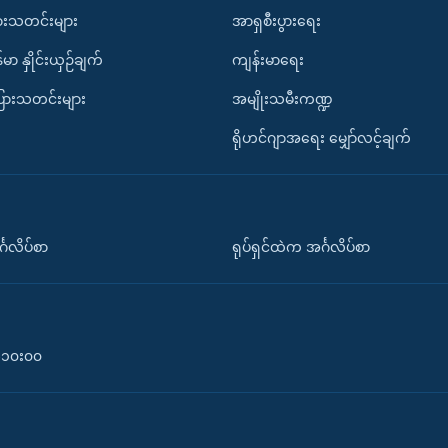
ားသတင်းများ
အာရှစီးပွားရေး
်မာ နှိုင်းယှဉ်ချက်
ကျန်းမာရေး
ပြားသတင်းများ
အမျိုးသမီးကဏ္ဍ
ရိုဟင်ဂျာအရေး မျှော်လင့်ချက်
်္ဂလိပ်စာ
ရုပ်ရှင်ထဲက အင်္ဂလိပ်စာ
၀-၁၀း၀၀