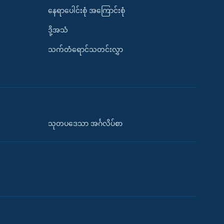
နေရာပေါင်းစုံ အကြောင်းစုံ
ဒို့အသံ
သက်တံရောင်သတင်းလွှာ
သုတပဒေသာ အင်္ဂလိပ်စာ