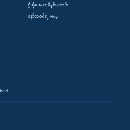
ဗွီအိုအေ တမိနစ်သတင်း
နော်သဇင်ရဲ့ Vlog
droid