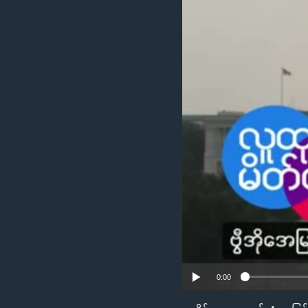
သုတပဒေသာ အင်္ဂလိပ်စာ
အ
ညွန်း
စာမျက်နှာ
သို့
ကျော်
ကြည့်
ရန်
ရှာဖွေ
ရန်
နေရာ
သို့
ကျော်
ရန်
0:00