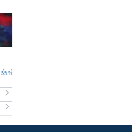
်ရှုရန်