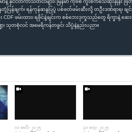
န်မာနဲ့ နိုင်ငံတကာသတင်းများ၊ မြန်မာ ကိုဗစ် ကူးစက်သေဆုံးနှုန်း ဗြိ
ုံ့ပြန်ချက်၊ ရန်ကုန်ဆန္ဒပြပွဲ ပစ်ခတ်ဖမ်းဆီးလို့ တဦးဒဏ်ရာရ၊ ခ
 CDF ဖမ်းထား၊ ရခိုင်နဲ့ချင်းက စစ်ဘေးဒုက္ခသည်တွေ ရိက္ခာနဲ့ ဆေး
္ဍ၊ သုတစုံလင် အမေရိကန်တခွင်၊ သိပ္ပံနဲ့နည်းပညာ။
၀၁ ဧၿပီ၊ ၂၀၂၅
၃၁ မတ္၊ ၂၀၂၅