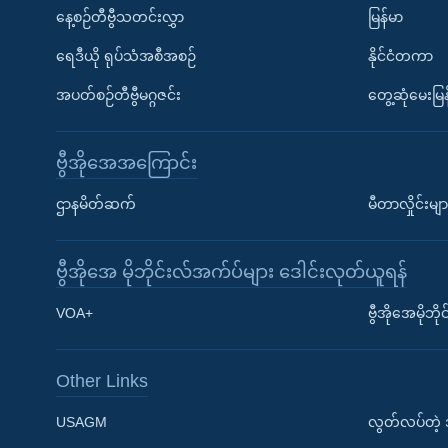
နေ့စဉ်တီဗွီသတင်းလွှာ
မြန်မာ
ရေဒီယို ရုပ်သံအစီအစဉ်
နိုင်ငံတကာ
အပတ်စဉ်တီဗွီမဂ္ဂဇင်း
တွေ့ဆုံမေးမြန
ဗွီအိုအေအကြောင်း
ဌာနမိတ်ဆက်
မီတာလှိုင်းမျာ
ဗွီအိုအေ မိုဘိုင်းလ်အက်ပ်များ ဒေါင်းလုတ်ယူရန်
Learning English
VOA+
ဗွီအိုအေမိုဘ
ဗွီအိုအေ လူမှုကွန်ယက်များ
Other Links
USAGM
လွတ်လပ်တဲ့