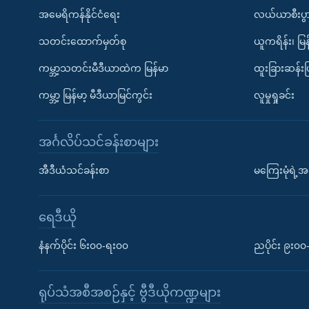
အမေရိကန်နိုင်ငံရေး
လယ်ယာစီးပွ
သတင်းထောက်မှတ်စု
ယူကရိန်း၊ မြန
ကမ္ဘာ့သတင်းမီဒီယာထဲက မြန်မာ
ထူးခြားဆန်း
ကမ္ဘာ့ မြန်မာ့ မီဒီယာမြင်ကွင်း
လူမှုရှုခင်း
အင်္ဂလိပ်သင်ခန်းစာများ
အီဒီယံသင်ခန်းစာ
မကြေးမုံရဲ့အင
ရေဒီယို
နံနက်ပိုင်း ၆း၀၀-ရး၀၀
ညပိုင်း ၉း၀
ရုပ်သံအစီအစဉ်နှင့် ဗွီဒီယိုကဏ္ဍများ