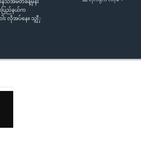
တိန်သံအမတ်ခန့်မှန်း
EMBED
ျင်းပြည်နယ်က
ဝါး လိုအပ်နေ။ သျွီှ