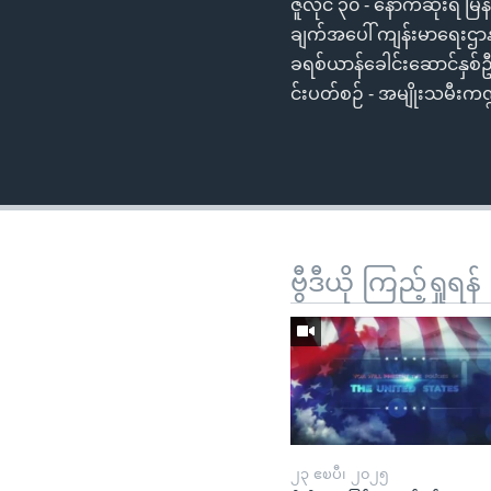
ဇူလိုင် ၃၀ - နောက်ဆုံးရ မြ
ချက်အပေါ် ကျန်းမာရေးဌာနတ
ခရစ်ယာန်ခေါင်းဆောင်နှစ်ဦး
င်းပတ်စဉ် - အမျိုးသမီးကဏ
ဗွီဒီယို ကြည့်ရှုရန်
၂၃ ဧၿပီ၊ ၂၀၂၅