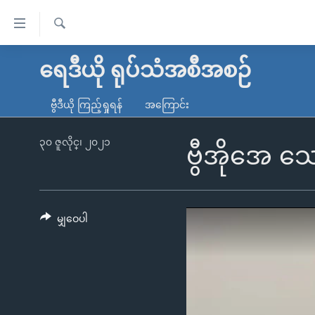
သုံး
ရ
ရှာဖွေ
လွယ်ကူ
မူလစာမျက်နှာ
ရေဒီယို ရုပ်သံအစီအစဉ်
ရ
စေ
မြန်မာ
လာ
ဗွီဒီယို ကြည့်ရှုရန်
အကြောင်း
သည့်
ဒ်
ကမ္ဘာ့သတင်းများ
Link
ဗွီဒီယို
နိုင်ငံတကာ
၃၀ ဇူလိုင္၊ ၂၀၂၁
ဗွီအိုအေ 
များ
သတင်းလွတ်လပ်ခွင့်
အမေရိကန်
ပင်မ
ရပ်ဝန်းတခု လမ်းတခု အလွန်
တရုတ်
အကြောင်းအရာ
အင်္ဂလိပ်စာလေ့လာမယ်
အစ္စရေး-ပါလက်စတိုင်း
မျှဝေပါ
သို့
အပတ်စဉ်ကဏ္ဍများ
အမေရိကန်သုံးအီဒီယံ
ကျော်
ကြည့်
ရေဒီယိုနှင့်ရုပ်သံ အချက်အလက်များ
မကြေးမုံရဲ့ အင်္ဂလိပ်စာ
ရေဒီယို
ရန်
ရေဒီယို/တီဗွီအစီအစဉ်
ရုပ်ရှင်ထဲက အင်္ဂလိပ်စာ
တီဗွီ
ပင်မ