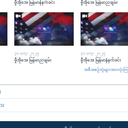
ဗွီအိုအေ မြန်မာနံနက်ခင်း
ဗွီအိုအေ မြန်မာညချမ်း
၃၀ မတ္၊ ၂၀၂၅
၃၀ မတ္၊ ၂၀၂၅
ဗွီအိုအေ မြန်မာညချမ်း
ဗွီအိုအေ မြန်မာနံနက်ခင်း
အစီအစဉ်တွဲများအားလုံးကြည့
း
ား