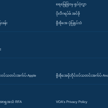
ရေမြေခြားမှ ရုပ်ပုံလွှာ
ပိုလီဂရပ်ဖ်.အင်ဖို
်းခန်း
ဗွီအိုအေ ပုံပြရုပ်သံ
း
ိုင်းလ်သတင်းအက်ပ်-Apple
ဗွီအိုအေမိုဘိုင်းလ်သတင်းအက်ပ်-An
 အာရှအသံ RFA
VOA's Privacy Policy