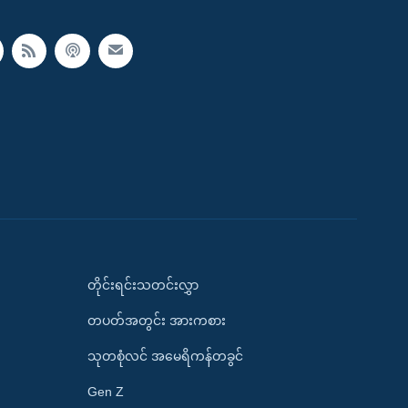
တိုင်းရင်းသတင်းလွှာ
တပတ်အတွင်း အားကစား
သုတစုံလင် အမေရိကန်တခွင်
Gen Z