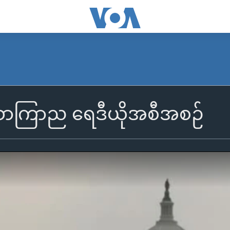
သောကြာည ရေဒီယိုအစီအစဉ်