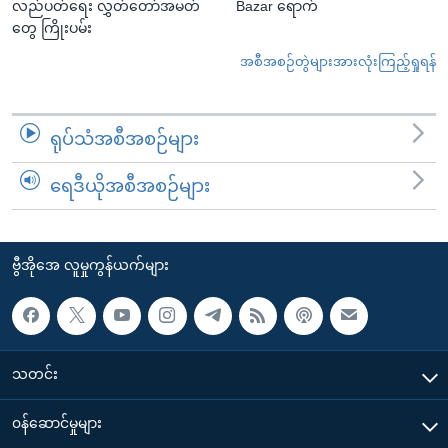
လည်ပတ်ရေး လွှတ်တော်အမတ်
Bazar ရောက်
တွေ ကြိုးပမ်း
အစီအစဉ်တွဲများအားလုံးကြည့်ရှုရန်
ရုပ်သံအစီအစဉ်များ
ရေဒီယိုအစီအစဉ်များ
ဗွီအိုအေ လူမှုကွန်ယက်များ
သတင်း
၀န်ဆောင်မှုများ