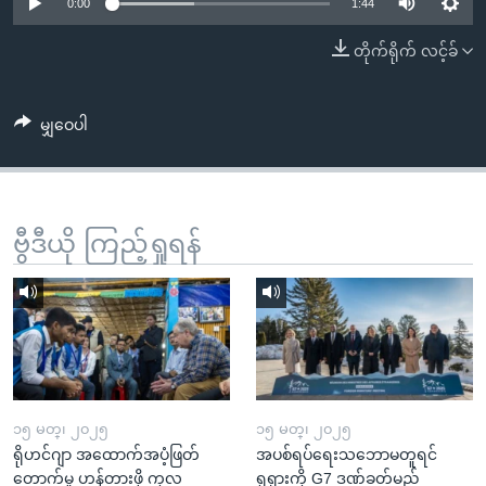
အ
0:00
1:44
သုတပဒေသာ အင်္ဂလိပ်စာ
ညွန်း
Learning English
တိုက်ရိုက် လင့်ခ်
စာမျက်နှာ
သို့
ဗွီအိုအေ လူမှုကွန်ယက်များ
ကျော်
မျှဝေပါ
ကြည့်
ရန်
ဘာသာစကားများ
ရှာဖွေ
ဗွီဒီယို ကြည့်ရှုရန်
ရန်
နေရာ
သို့
ကျော်
ရန်
၁၅ မတ္၊ ၂၀၂၅
၁၅ မတ္၊ ၂၀၂၅
ရိုဟင်ဂျာ အထောက်အပံ့ဖြတ်
အပစ်ရပ်ရေးသဘောမတူရင်
တောက်မှု ဟန့်တားဖို့ ကုလ
ရုရှားကို G7 ဒဏ်ခတ်မည်