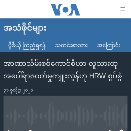
သုံး
ရ
လွယ်ကူ
အသံဖိုင်များ
မူလစာမျက်နှာ
စေ
မြန်မာ
ဗွီဒီယို ကြည့်ရှုရန်
သတင်းစာသား
အကြောင်း
သည့်
ကမ္ဘာ့သတင်းများ
Link
အာဏာသိမ်းစစ်ကောင်စီဟာ လူသားထု
ဗွီဒီယို
နိုင်ငံတကာ
များ
သတင်းလွတ်လပ်ခွင့်
အမေရိကန်
အပေါ်ရာဇဝတ်မှုကျူးလွန်ဟု HRW စွပ်စွဲ
ပင်မ
ရပ်ဝန်းတခု လမ်းတခု အလွန်
တရုတ်
အကြောင်းအရာ
၃၁ ဇူလိုင္၊ ၂၀၂၁
သို့
အင်္ဂလိပ်စာလေ့လာမယ်
အစ္စရေး-ပါလက်စတိုင်း
ကျော်
အပတ်စဉ်ကဏ္ဍများ
အမေရိကန်သုံးအီဒီယံ
ကြည့်
ရေဒီယိုနှင့်ရုပ်သံ အချက်အလက်များ
မကြေးမုံရဲ့ အင်္ဂလိပ်စာ
ရေဒီယို
ရန်
No media source currently available
ပင်မ
ရေဒီယို/တီဗွီအစီအစဉ်
ရုပ်ရှင်ထဲက အင်္ဂလိပ်စာ
တီဗွီ