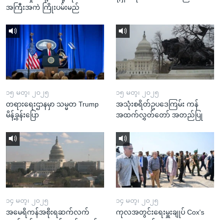
အကြီးအကဲ ကြိုးပမ်းမည်
၁၅ မတ္၊ ၂၀၂၅
၁၅ မတ္၊ ၂၀၂၅
တရားရေးဌာနမှာ သမ္မတ Trump
အသုံးစရိတ်ဥပဒေကြမ်း ကန်
မိန့်ခွန်းပြော
အထက်လွှတ်တော် အတည်ပြု
၁၄ မတ္၊ ၂၀၂၅
၁၄ မတ္၊ ၂၀၂၅
အမေရိကန်အစိုးရဆက်လက်
ကုလအတွင်းရေးမှူးချုပ် Cox's