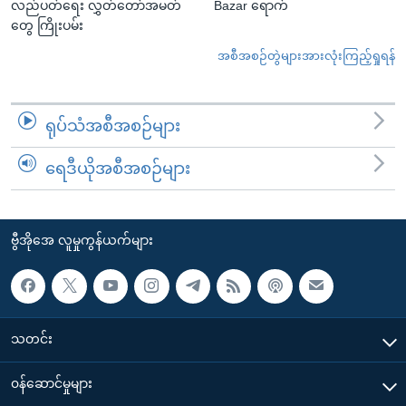
လည်ပတ်ရေး လွှတ်တော်အမတ်
Bazar ရောက်
တွေ ကြိုးပမ်း
အစီအစဉ်တွဲများအားလုံးကြည့်ရှုရန်
ရုပ်သံအစီအစဉ်များ
ရေဒီယိုအစီအစဉ်များ
ဗွီအိုအေ လူမှုကွန်ယက်များ
သတင်း
၀န်ဆောင်မှုများ