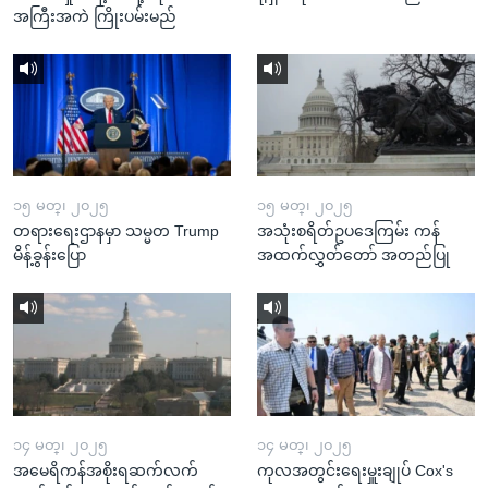
အကြီးအကဲ ကြိုးပမ်းမည်
၁၅ မတ္၊ ၂၀၂၅
၁၅ မတ္၊ ၂၀၂၅
တရားရေးဌာနမှာ သမ္မတ Trump
အသုံးစရိတ်ဥပဒေကြမ်း ကန်
မိန့်ခွန်းပြော
အထက်လွှတ်တော် အတည်ပြု
၁၄ မတ္၊ ၂၀၂၅
၁၄ မတ္၊ ၂၀၂၅
အမေရိကန်အစိုးရဆက်လက်
ကုလအတွင်းရေးမှူးချုပ် Cox's