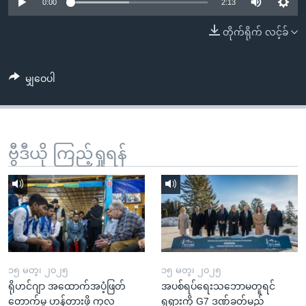
အ
0:00
2:13
သုတပဒေသာ အင်္ဂလိပ်စာ
ညွန်း
Learning English
တိုက်ရိုက် လင့်ခ်
စာမျက်နှာ
သို့
ဗွီအိုအေ လူမှုကွန်ယက်များ
ကျော်
မျှဝေပါ
ကြည့်
ရန်
ဘာသာစကားများ
ရှာဖွေ
ဗွီဒီယို ကြည့်ရှုရန်
ရန်
နေရာ
သို့
ကျော်
ရန်
၁၅ မတ္၊ ၂၀၂၅
၁၅ မတ္၊ ၂၀၂၅
ရိုဟင်ဂျာ အထောက်အပံ့ဖြတ်
အပစ်ရပ်ရေးသဘောမတူရင်
တောက်မှု ဟန့်တားဖို့ ကုလ
ရုရှားကို G7 ဒဏ်ခတ်မည်