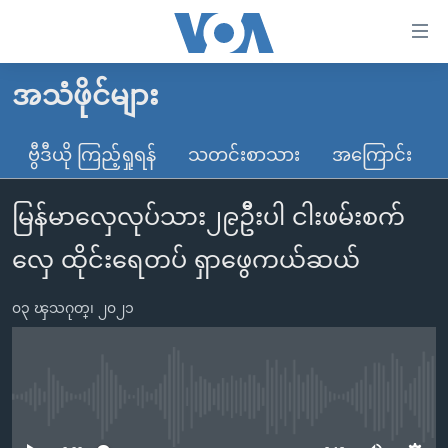
သုံး
ရ
လွယ်ကူ
အသံဖိုင်များ
မူလစာမျက်နှာ
စေ
မြန်မာ
ဗွီဒီယို ကြည့်ရှုရန်
သတင်းစာသား
အကြောင်း
သည့်
ကမ္ဘာ့သတင်းများ
Link
မြန်မာလှေလုပ်သား၂၉ဦီးပါ ငါးဖမ်းစက်
ဗွီဒီယို
နိုင်ငံတကာ
များ
သတင်းလွတ်လပ်ခွင့်
အမေရိကန်
လှေ ထိုင်းရေတပ် ရှာဖွေကယ်ဆယ်
ပင်မ
ရပ်ဝန်းတခု လမ်းတခု အလွန်
တရုတ်
အကြောင်းအရာ
၀၃ ၾသဂုတ္၊ ၂၀၂၁
သို့
အင်္ဂလိပ်စာလေ့လာမယ်
အစ္စရေး-ပါလက်စတိုင်း
ကျော်
အပတ်စဉ်ကဏ္ဍများ
အမေရိကန်သုံးအီဒီယံ
ကြည့်
ရေဒီယိုနှင့်ရုပ်သံ အချက်အလက်များ
မကြေးမုံရဲ့ အင်္ဂလိပ်စာ
ရေဒီယို
ရန်
No media source currently available
ပင်မ
ရေဒီယို/တီဗွီအစီအစဉ်
ရုပ်ရှင်ထဲက အင်္ဂလိပ်စာ
တီဗွီ