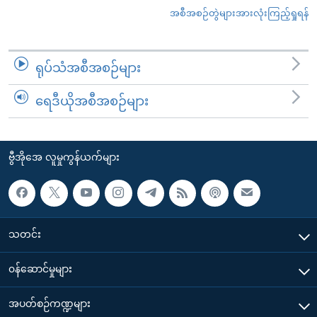
အစီအစဉ်တွဲများအားလုံးကြည့်ရှုရန်
ရုပ်သံအစီအစဉ်များ
ရေဒီယိုအစီအစဉ်များ
ဗွီအိုအေ လူမှုကွန်ယက်များ
သတင်း
၀န်ဆောင်မှုများ
အပတ်စဉ်ကဏ္ဍများ