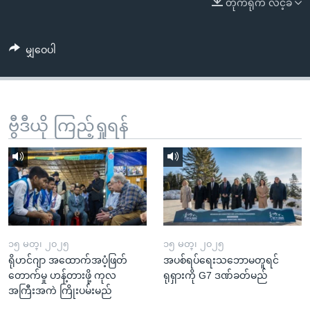
တိုက်ရိုက် လင့်ခ်
အ
သုတပဒေသာ အင်္ဂလိပ်စာ
ညွန်း
Learning English
စာမျက်နှာ
မျှဝေပါ
သို့
ဗွီအိုအေ လူမှုကွန်ယက်များ
ကျော်
ကြည့်
ရန်
ဗွီဒီယို ကြည့်ရှုရန်
ဘာသာစကားများ
ရှာဖွေ
ရန်
နေရာ
သို့
ကျော်
ရန်
၁၅ မတ္၊ ၂၀၂၅
၁၅ မတ္၊ ၂၀၂၅
ရိုဟင်ဂျာ အထောက်အပံ့ဖြတ်
အပစ်ရပ်ရေးသဘောမတူရင်
တောက်မှု ဟန့်တားဖို့ ကုလ
ရုရှားကို G7 ဒဏ်ခတ်မည်
အကြီးအကဲ ကြိုးပမ်းမည်