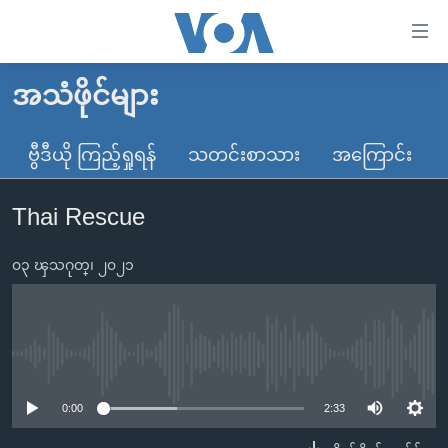
သုံး
ရ
လွယ်ကူ
အသံဖိုင်များ
မူလစာမျက်နှာ
စေ
မြန်မာ
ဗွီဒီယို ကြည့်ရှုရန်
သတင်းစာသား
အကြောင်း
သည့်
ကမ္ဘာ့သတင်းများ
Link
Thai Rescue
ဗွီဒီယို
နိုင်ငံတကာ
များ
သတင်းလွတ်လပ်ခွင့်
အမေရိကန်
ပင်မ
၀၃ ၾသဂုတ္၊ ၂၀၂၁
ရပ်ဝန်းတခု လမ်းတခု အလွန်
တရုတ်
အကြောင်းအရာ
သို့
အင်္ဂလိပ်စာလေ့လာမယ်
အစ္စရေး-ပါလက်စတိုင်း
ကျော်
အပတ်စဉ်ကဏ္ဍများ
အမေရိကန်သုံးအီဒီယံ
No media source currently available
ကြည့်
ရေဒီယိုနှင့်ရုပ်သံ အချက်အလက်များ
မကြေးမုံရဲ့ အင်္ဂလိပ်စာ
ရေဒီယို
ရန်
0:00
2:33
ပင်မ
ရေဒီယို/တီဗွီအစီအစဉ်
ရုပ်ရှင်ထဲက အင်္ဂလိပ်စာ
တီဗွီ