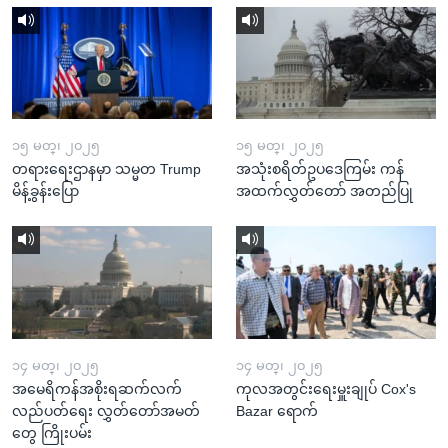
၁၅ မတ္၊ ၂၀၂၅
၁၅ မတ္၊ ၂၀၂၅
တရားရေးဌာနမှာ သမ္မတ Trump
အသုံးစရိတ်ဥပဒေကြမ်း ကန်
မိန့်ခွန်းပြော
အထက်လွှတ်တော် အတည်ပြု
၁၄ မတ္၊ ၂၀၂၅
၁၄ မတ္၊ ၂၀၂၅
အမေရိကန်အစိုးရဆက်လက်
ကုလအတွင်းရေးမှူးချုပ် Cox's
လည်ပတ်ရေး လွှတ်တော်အမတ်
Bazar ရောက်
တွေ ကြိုးပမ်း