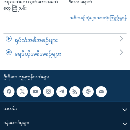
လည်ပတ်ရေး လွှတ်တော်အမတ်
Bazar ရောက်
တွေ ကြိုးပမ်း
အစီအစဉ်တွဲများအားလုံးကြည့်ရှုရန်
ရုပ်သံအစီအစဉ်များ
ရေဒီယိုအစီအစဉ်များ
ဗွီအိုအေ လူမှုကွန်ယက်များ
သတင်း
၀န်ဆောင်မှုများ