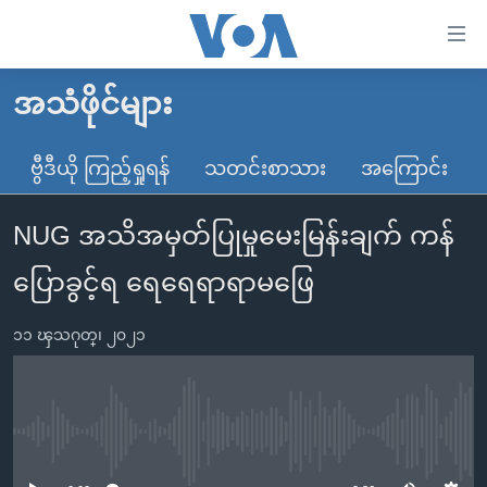
သုံး
ရ
လွယ်ကူ
အသံဖိုင်များ
မူလစာမျက်နှာ
စေ
မြန်မာ
ဗွီဒီယို ကြည့်ရှုရန်
သတင်းစာသား
အကြောင်း
သည့်
ကမ္ဘာ့သတင်းများ
Link
NUG အသိအမှတ်ပြုမှုမေးမြန်းချက် ကန်
ဗွီဒီယို
နိုင်ငံတကာ
များ
သတင်းလွတ်လပ်ခွင့်
အမေရိကန်
ပြောခွင့်ရ ရေရေရာရာမဖြေ
ပင်မ
ရပ်ဝန်းတခု လမ်းတခု အလွန်
တရုတ်
အကြောင်းအရာ
၁၁ ၾသဂုတ္၊ ၂၀၂၁
သို့
အင်္ဂလိပ်စာလေ့လာမယ်
အစ္စရေး-ပါလက်စတိုင်း
ကျော်
အပတ်စဉ်ကဏ္ဍများ
အမေရိကန်သုံးအီဒီယံ
ကြည့်
ရေဒီယိုနှင့်ရုပ်သံ အချက်အလက်များ
မကြေးမုံရဲ့ အင်္ဂလိပ်စာ
ရေဒီယို
ရန်
No media source currently available
ပင်မ
ရေဒီယို/တီဗွီအစီအစဉ်
ရုပ်ရှင်ထဲက အင်္ဂလိပ်စာ
တီဗွီ