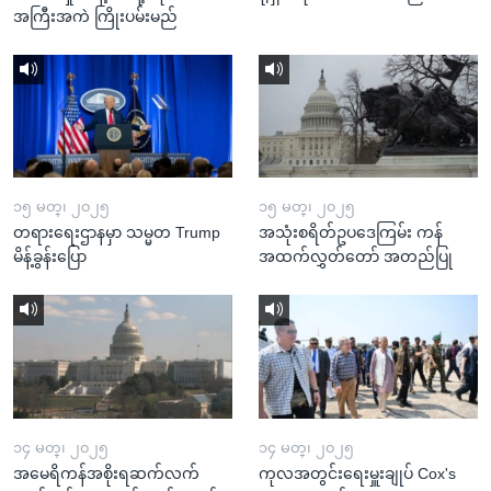
အကြီးအကဲ ကြိုးပမ်းမည်
၁၅ မတ္၊ ၂၀၂၅
၁၅ မတ္၊ ၂၀၂၅
တရားရေးဌာနမှာ သမ္မတ Trump
အသုံးစရိတ်ဥပဒေကြမ်း ကန်
မိန့်ခွန်းပြော
အထက်လွှတ်တော် အတည်ပြု
၁၄ မတ္၊ ၂၀၂၅
၁၄ မတ္၊ ၂၀၂၅
အမေရိကန်အစိုးရဆက်လက်
ကုလအတွင်းရေးမှူးချုပ် Cox's