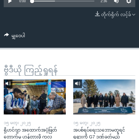
အ
0:00
2:36
သုတပဒေသာ အင်္ဂလိပ်စာ
ညွန်း
Learning English
တိုက်ရိုက် လင့်ခ်
စာမျက်နှာ
သို့
ဗွီအိုအေ လူမှုကွန်ယက်များ
ကျော်
မျှဝေပါ
ကြည့်
ရန်
ဘာသာစကားများ
ရှာဖွေ
ဗွီဒီယို ကြည့်ရှုရန်
ရန်
နေရာ
သို့
ကျော်
ရန်
၁၅ မတ္၊ ၂၀၂၅
၁၅ မတ္၊ ၂၀၂၅
ရိုဟင်ဂျာ အထောက်အပံ့ဖြတ်
အပစ်ရပ်ရေးသဘောမတူရင်
တောက်မှု ဟန့်တားဖို့ ကုလ
ရုရှားကို G7 ဒဏ်ခတ်မည်