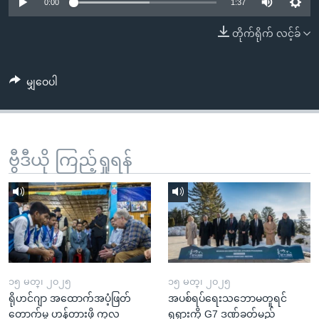
အ
0:00
1:37
သုတပဒေသာ အင်္ဂလိပ်စာ
ညွန်း
Learning English
တိုက်ရိုက် လင့်ခ်
စာမျက်နှာ
သို့
ဗွီအိုအေ လူမှုကွန်ယက်များ
ကျော်
မျှဝေပါ
ကြည့်
ရန်
ဘာသာစကားများ
ရှာဖွေ
ဗွီဒီယို ကြည့်ရှုရန်
ရန်
နေရာ
သို့
ကျော်
ရန်
၁၅ မတ္၊ ၂၀၂၅
၁၅ မတ္၊ ၂၀၂၅
ရိုဟင်ဂျာ အထောက်အပံ့ဖြတ်
အပစ်ရပ်ရေးသဘောမတူရင်
တောက်မှု ဟန့်တားဖို့ ကုလ
ရုရှားကို G7 ဒဏ်ခတ်မည်