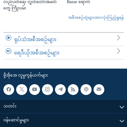
လည်ပတ်ရေး လွှတ်တော်အမတ်
Bazar ရောက်
တွေ ကြိုးပမ်း
အစီအစဉ်တွဲများအားလုံးကြည့်ရှုရန်
ရုပ်သံအစီအစဉ်များ
ရေဒီယိုအစီအစဉ်များ
ဗွီအိုအေ လူမှုကွန်ယက်များ
သတင်း
၀န်ဆောင်မှုများ