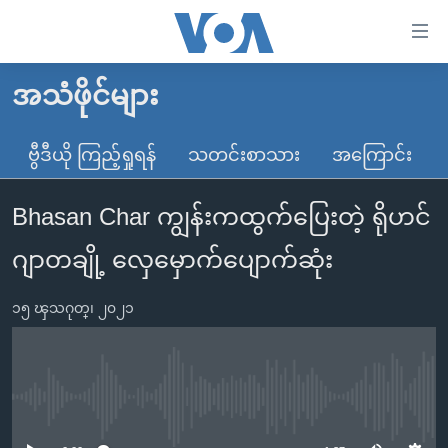
သုံး
ရ
လွယ်ကူ
အသံဖိုင်များ
မူလစာမျက်နှာ
စေ
မြန်မာ
ဗွီဒီယို ကြည့်ရှုရန်
သတင်းစာသား
အကြောင်း
သည့်
ကမ္ဘာ့သတင်းများ
Link
Bhasan Char ကျွန်းကထွက်ပြေးတဲ့ ရိုဟင်
ဗွီဒီယို
နိုင်ငံတကာ
များ
သတင်းလွတ်လပ်ခွင့်
အမေရိကန်
ဂျာတချို့ လှေမှောက်ပျောက်ဆုံး
ပင်မ
ရပ်ဝန်းတခု လမ်းတခု အလွန်
တရုတ်
အကြောင်းအရာ
၁၅ ၾသဂုတ္၊ ၂၀၂၁
သို့
အင်္ဂလိပ်စာလေ့လာမယ်
အစ္စရေး-ပါလက်စတိုင်း
ကျော်
အပတ်စဉ်ကဏ္ဍများ
အမေရိကန်သုံးအီဒီယံ
ကြည့်
ရေဒီယိုနှင့်ရုပ်သံ အချက်အလက်များ
မကြေးမုံရဲ့ အင်္ဂလိပ်စာ
ရေဒီယို
ရန်
No media source currently available
ပင်မ
ရေဒီယို/တီဗွီအစီအစဉ်
ရုပ်ရှင်ထဲက အင်္ဂလိပ်စာ
တီဗွီ