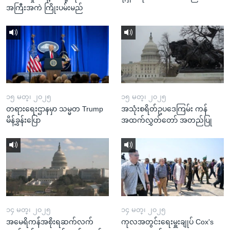
အကြီးအကဲ ကြိုးပမ်းမည်
၁၅ မတ္၊ ၂၀၂၅
၁၅ မတ္၊ ၂၀၂၅
တရားရေးဌာနမှာ သမ္မတ Trump
အသုံးစရိတ်ဥပဒေကြမ်း ကန်
မိန့်ခွန်းပြော
အထက်လွှတ်တော် အတည်ပြု
၁၄ မတ္၊ ၂၀၂၅
၁၄ မတ္၊ ၂၀၂၅
အမေရိကန်အစိုးရဆက်လက်
ကုလအတွင်းရေးမှူးချုပ် Cox's