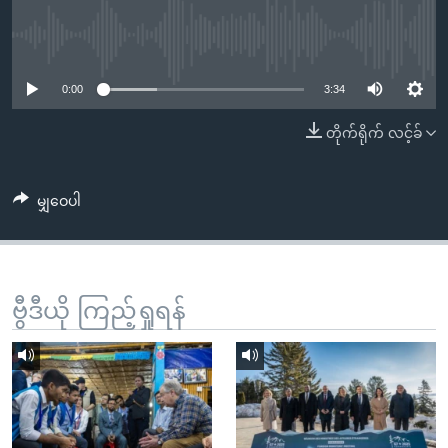
အ
သုတပဒေသာ အင်္ဂလိပ်စာ
ညွန်း
Learning English
No media source currently available
စာမျက်နှာ
သို့
ဗွီအိုအေ လူမှုကွန်ယက်များ
0:00
3:34
ကျော်
တိုက်ရိုက် လင့်ခ်
ကြည့်
ရန်
ဘာသာစကားများ
ရှာဖွေ
မျှဝေပါ
ရန်
နေရာ
သို့
ကျော်
ဗွီဒီယို ကြည့်ရှုရန်
ရန်