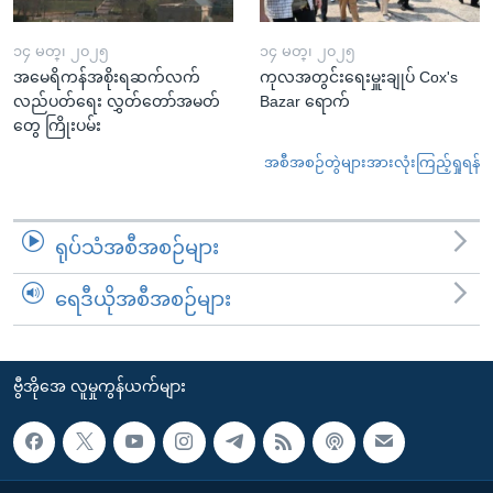
၁၄ မတ္၊ ၂၀၂၅
၁၄ မတ္၊ ၂၀၂၅
အမေရိကန်အစိုးရဆက်လက်
ကုလအတွင်းရေးမှူးချုပ် Cox's
လည်ပတ်ရေး လွှတ်တော်အမတ်
Bazar ရောက်
တွေ ကြိုးပမ်း
အစီအစဉ်တွဲများအားလုံးကြည့်ရှုရန်
ရုပ်သံအစီအစဉ်များ
ရေဒီယိုအစီအစဉ်များ
ဗွီအိုအေ လူမှုကွန်ယက်များ