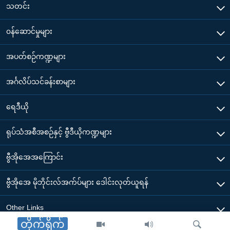
သတင်း
၀န်ဆောင်မှုများ
အပတ်စဉ်ကဏ္ဍများ
အင်္ဂလိပ်သင်ခန်းစာများ
ရေဒီယို
ရုပ်သံအစီအစဉ်နှင့် ဗွီဒီယိုကဏ္ဍများ
ဗွီအိုအေအကြောင်း
ဗွီအိုအေ မိုဘိုင်းလ်အက်ပ်များ ဒေါင်းလုတ်ယူရန်
Other Links
တိုက်ရိုက်