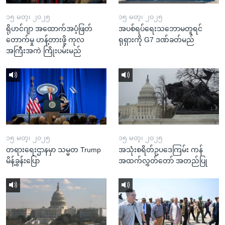
၁၅ မတ္၊ ၂၀၂၅
၁၅ မတ္၊ ၂၀၂၅
ရိုဟင်ဂျာ အထောက်အပံ့ဖြတ်
အပစ်ရပ်ရေးသဘောမတူရင်
တောက်မှု ဟန့်တားဖို့ ကုလ
ရုရှားကို G7 ဒဏ်ခတ်မည်
အကြီးအကဲ ကြိုးပမ်းမည်
၁၅ မတ္၊ ၂၀၂၅
၁၅ မတ္၊ ၂၀၂၅
တရားရေးဌာနမှာ သမ္မတ Trump
အသုံးစရိတ်ဥပဒေကြမ်း ကန်
မိန့်ခွန်းပြော
အထက်လွှတ်တော် အတည်ပြု