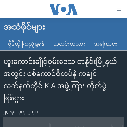
သုံး
ရ
လွယ်ကူ
အသံဖိုင်များ
မူလစာမျက်နှာ
စေ
မြန်မာ
ဗွီဒီယို ကြည့်ရှုရန်
သတင်းစာသား
အကြောင်း
သည့်
ကမ္ဘာ့သတင်းများ
Link
ဟူးကောင်းချိုင့်ဝှမ်းဒေသ တနိုင်းမြို့နယ်
ဗွီဒီယို
နိုင်ငံတကာ
များ
သတင်းလွတ်လပ်ခွင့်
အမေရိကန်
အတွင်း စစ်ကောင်စီတပ်နဲ့ ကချင်
ပင်မ
ရပ်ဝန်းတခု လမ်းတခု အလွန်
တရုတ်
အကြောင်းအရာ
လက်နက်ကိုင် KIA အဖွဲ့ကြား တိုက်ပွဲ
သို့
အင်္ဂလိပ်စာလေ့လာမယ်
အစ္စရေး-ပါလက်စတိုင်း
ဖြစ်ပွား
ကျော်
အပတ်စဉ်ကဏ္ဍများ
အမေရိကန်သုံးအီဒီယံ
ကြည့်
ရေဒီယိုနှင့်ရုပ်သံ အချက်အလက်များ
မကြေးမုံရဲ့ အင်္ဂလိပ်စာ
ရေဒီယို
၂၄ ၾသဂုတ္၊ ၂၀၂၁
ရန်
ပင်မ
ရေဒီယို/တီဗွီအစီအစဉ်
ရုပ်ရှင်ထဲက အင်္ဂလိပ်စာ
တီဗွီ