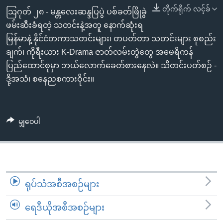
အ
သုတပဒေသာ အင်္ဂလိပ်စာ
တိုက်ရိုက် လင့်ခ်
သြဂုတ် ၂၈ - မန္တလေးဆန္ဒပြပွဲ ပစ်ခတ်ဖြိုခွဲ
ညွန်း
Learning English
ဖမ်းဆီးခံရတဲ့ သတင်းနဲ့အတူ နောက်ဆုံးရ
စာမျက်နှာ
မြန်မာနဲ့ နိုင်ငံတကာသတင်းများ၊ တပတ်တာ သတင်းများ စုစည်း
သို့
ဗွီအိုအေ လူမှုကွန်ယက်များ
ချက်၊ ကိုရီးယား K-Drama ဇာတ်လမ်းတွဲတွေ အမေရိကန်
ကျော်
ပြည်ထောင်စုမှာ ဘယ်လောက်ခေတ်စားနေလဲ။ သီတင်းပတ်စဉ် -
ကြည့်
ဒို့အသံ၊ စနေညစကားဝိုင်း။
ရန်
ဘာသာစကားများ
ရှာဖွေ
ရန်
မျှဝေပါ
နေရာ
သို့
ကျော်
ရန်
ရုပ်သံအစီအစဉ်များ
ရေဒီယိုအစီအစဉ်များ