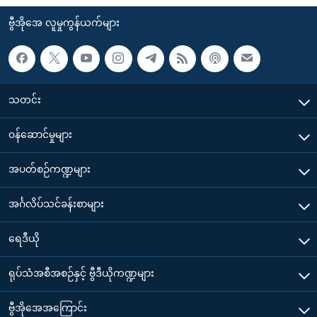
ဗွီအိုအေ လူမှုကွန်ယက်များ
သတင်း
၀န်ဆောင်မှုများ
အပတ်စဉ်ကဏ္ဍများ
အင်္ဂလိပ်သင်ခန်းစာများ
ရေဒီယို
ရုပ်သံအစီအစဉ်နှင့် ဗွီဒီယိုကဏ္ဍများ
ဗွီအိုအေအကြောင်း