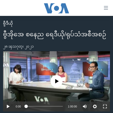
သုံး
ရ
လွယ်ကူ
ဗွီဒီယို
မူလစာမျက်နှာ
စေ
ဗွီအိုအေ စနေည ရေဒီယို/ရုပ်သံအစီအစဉ်
မြန်မာ
သည့်
ကမ္ဘာ့သတင်းများ
၂၈ ၾသဂုတ္၊ ၂၀၂၁
Link
ဗွီဒီယို
နိုင်ငံတကာ
များ
သတင်းလွတ်လပ်ခွင့်
အမေရိကန်
ပင်မ
ရပ်ဝန်းတခု လမ်းတခု အလွန်
တရုတ်
အကြောင်းအရာ
သို့
အင်္ဂလိပ်စာလေ့လာမယ်
အစ္စရေး-ပါလက်စတိုင်း
No media source currently available
ကျော်
အပတ်စဉ်ကဏ္ဍများ
အမေရိကန်သုံးအီဒီယံ
ကြည့်
ရေဒီယိုနှင့်ရုပ်သံ အချက်အလက်များ
မကြေးမုံရဲ့ အင်္ဂလိပ်စာ
ရေဒီယို
ရန်
0:00
1:00:00
ပင်မ
ရေဒီယို/တီဗွီအစီအစဉ်
ရုပ်ရှင်ထဲက အင်္ဂလိပ်စာ
တီဗွီ