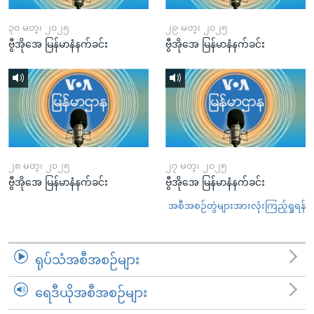
၃၀ မတ္၊ ၂၀၂၅
၂၉ မတ္၊ ၂၀၂၅
ဗွီအိုအေ မြန်မာနံနက်ခင်း
ဗွီအိုအေ မြန်မာနံနက်ခင်း
၂၈ မတ္၊ ၂၀၂၅
၂၇ မတ္၊ ၂၀၂၅
ဗွီအိုအေ မြန်မာနံနက်ခင်း
ဗွီအိုအေ မြန်မာနံနက်ခင်း
အစီအစဉ်တွဲများအားလုံးကြည့်ရှုရန်
ရုပ်သံအစီအစဉ်များ
ရေဒီယိုအစီအစဉ်များ