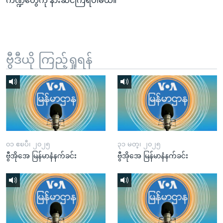
ကဏ္ဍတွေကို နားဆင်ကြရပါမယ်။
ဗွီဒီယို ကြည့်ရှုရန်
၀၁ ဧၿပီ၊ ၂၀၂၅
၃၁ မတ္၊ ၂၀၂၅
ဗွီအိုအေ မြန်မာနံနက်ခင်း
ဗွီအိုအေ မြန်မာနံနက်ခင်း