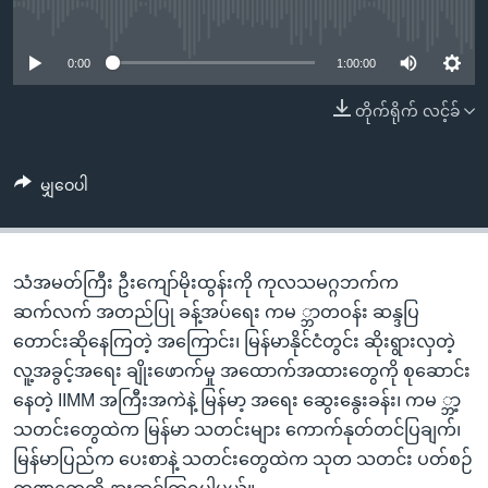
အ
No media source currently available
သုတပဒေသာ အင်္ဂလိပ်စာ
ညွန်း
Learning English
စာမျက်နှာ
0:00
1:00:00
သို့
ဗွီအိုအေ လူမှုကွန်ယက်များ
တိုက်ရိုက် လင့်ခ်
ကျော်
ကြည့်
ရန်
မျှဝေပါ
ဘာသာစကားများ
ရှာဖွေ
ရန်
နေရာ
သံအမတ်ကြီး ဦးကျော်မိုးထွန်းကို ကုလသမဂ္ဂဘက်က
သို့
ဆက်လက် အတည်ပြု ခန့်အပ်ရေး ကမ ္ဘာတဝန်း ဆန္ဒပြ
ကျော်
တောင်းဆိုနေကြတဲ့ အကြောင်း၊ မြန်မာနိုင်ငံတွင်း ဆိုးရွားလှတဲ့
ရန်
လူ့အခွင့်အရေး ချိုးဖောက်မှု အထောက်အထားတွေကို စုဆောင်း
နေတဲ့ IIMM အကြီးအကဲနဲ့ မြန်မာ့ အရေး ဆွေးနွေးခန်း၊ ကမ ္ဘာ့
သတင်းတွေထဲက မြန်မာ သတင်းများ ကောက်နုတ်တင်ပြချက်၊
မြန်မာပြည်က ပေးစာနဲ့ သတင်းတွေထဲက သုတ သတင်း ပတ်စဉ်