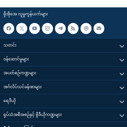
ဗွီအိုအေ လူမှုကွန်ယက်များ
သတင်း
၀န်ဆောင်မှုများ
အပတ်စဉ်ကဏ္ဍများ
အင်္ဂလိပ်သင်ခန်းစာများ
ရေဒီယို
ရုပ်သံအစီအစဉ်နှင့် ဗွီဒီယိုကဏ္ဍများ