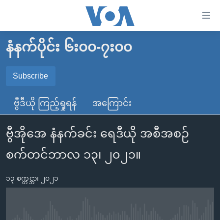
သုံး
ရ
လွယ်ကူ
နံနက်ပိုင်း ၆း၀၀-၇း၀၀
မူလစာမျက်နှာ
စေ
မြန်မာ
Subscribe
သည့်
SUBSCRIBE
ကမ္ဘာ့သတင်းများ
Link
ဗွီဒီယို ကြည့်ရှုရန်
အကြောင်း
ဗွီဒီယို
နိုင်ငံတကာ
များ
Spotify
သတင်းလွတ်လပ်ခွင့်
အမေရိကန်
ပင်မ
ဗွီအိုအေ နံနက်ခင်း ရေဒီယို အစီအစဉ်
ရပ်ဝန်းတခု လမ်းတခု အလွန်
တရုတ်
အကြောင်းအရာ
ရယူရန်
စက်တင်ဘာလ ၁၃၊ ၂၀၂၁။
သို့
အင်္ဂလိပ်စာလေ့လာမယ်
အစ္စရေး-ပါလက်စတိုင်း
ကျော်
အပတ်စဉ်ကဏ္ဍများ
အမေရိကန်သုံးအီဒီယံ
၁၃ စက္တင္ဘာ၊ ၂၀၂၁
ကြည့်
ရေဒီယိုနှင့်ရုပ်သံ အချက်အလက်များ
မကြေးမုံရဲ့ အင်္ဂလိပ်စာ
ရေဒီယို
ရန်
ပင်မ
ရေဒီယို/တီဗွီအစီအစဉ်
ရုပ်ရှင်ထဲက အင်္ဂလိပ်စာ
တီဗွီ