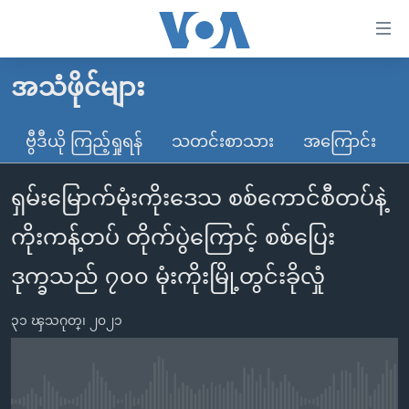
သုံး
ရ
လွယ်ကူ
အသံဖိုင်များ
မူလစာမျက်နှာ
စေ
မြန်မာ
ဗွီဒီယို ကြည့်ရှုရန်
သတင်းစာသား
အကြောင်း
သည့်
ကမ္ဘာ့သတင်းများ
Link
ရှမ်းမြောက်မုံးကိုးဒေသ စစ်ကောင်စီတပ်နဲ့
ဗွီဒီယို
နိုင်ငံတကာ
များ
သတင်းလွတ်လပ်ခွင့်
အမေရိကန်
ကိုးကန့်တပ် တိုက်ပွဲကြောင့် စစ်ပြေး
ပင်မ
ရပ်ဝန်းတခု လမ်းတခု အလွန်
တရုတ်
အကြောင်းအရာ
ဒုက္ခသည် ၇၀၀ မုံးကိုးမြို့တွင်းခိုလှုံ
သို့
အင်္ဂလိပ်စာလေ့လာမယ်
အစ္စရေး-ပါလက်စတိုင်း
ကျော်
၃၁ ၾသဂုတ္၊ ၂၀၂၁
အပတ်စဉ်ကဏ္ဍများ
အမေရိကန်သုံးအီဒီယံ
ကြည့်
ရေဒီယိုနှင့်ရုပ်သံ အချက်အလက်များ
မကြေးမုံရဲ့ အင်္ဂလိပ်စာ
ရေဒီယို
ရန်
ပင်မ
ရေဒီယို/တီဗွီအစီအစဉ်
ရုပ်ရှင်ထဲက အင်္ဂလိပ်စာ
တီဗွီ