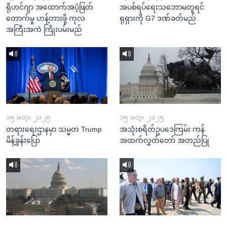
ရိုဟင်ဂျာ အထောက်အပံ့ဖြတ်
အပစ်ရပ်ရေးသဘောမတူရင်
တောက်မှု ဟန့်တားဖို့ ကုလ
ရုရှားကို G7 ဒဏ်ခတ်မည်
အကြီးအကဲ ကြိုးပမ်းမည်
၁၅ မတ္၊ ၂၀၂၅
၁၅ မတ္၊ ၂၀၂၅
တရားရေးဌာနမှာ သမ္မတ Trump
အသုံးစရိတ်ဥပဒေကြမ်း ကန်
မိန့်ခွန်းပြော
အထက်လွှတ်တော် အတည်ပြု