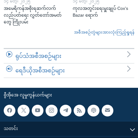
၁၄ မတ္၊ ၂၀၂၅
၁၄ မတ္၊ ၂၀၂၅
အမေရိကန်အစိုးရဆက်လက်
ကုလအတွင်းရေးမှူးချုပ် Cox's
လည်ပတ်ရေး လွှတ်တော်အမတ်
Bazar ရောက်
တွေ ကြိုးပမ်း
အစီအစဉ်တွဲများအားလုံးကြည့်ရှုရန်
ရုပ်သံအစီအစဉ်များ
ရေဒီယိုအစီအစဉ်များ
ဗွီအိုအေ လူမှုကွန်ယက်များ
သတင်း