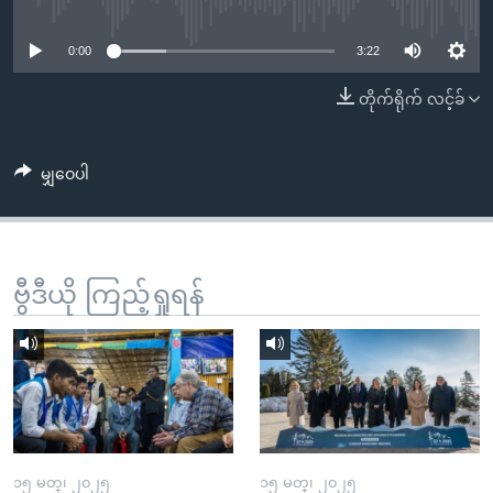
No media source currently available
အ
သုတပဒေသာ အင်္ဂလိပ်စာ
ညွန်း
Learning English
0:00
3:22
စာမျက်နှာ
သို့
ဗွီအိုအေ လူမှုကွန်ယက်များ
တိုက်ရိုက် လင့်ခ်
ကျော်
ကြည့်
မျှဝေပါ
ရန်
ဘာသာစကားများ
ရှာဖွေ
ရန်
နေရာ
ဗွီဒီယို ကြည့်ရှုရန်
သို့
ကျော်
ရန်
၁၅ မတ္၊ ၂၀၂၅
၁၅ မတ္၊ ၂၀၂၅