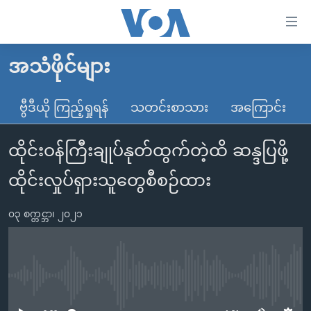
သုံး
ရ
လွယ်ကူ
အသံဖိုင်များ
မူလစာမျက်နှာ
စေ
မြန်မာ
ဗွီဒီယို ကြည့်ရှုရန်
သတင်းစာသား
အကြောင်း
သည့်
ကမ္ဘာ့သတင်းများ
Link
ထိုင်းဝန်ကြီးချုပ်နုတ်ထွက်တဲ့ထိ ဆန္ဒပြဖို့
ဗွီဒီယို
နိုင်ငံတကာ
များ
သတင်းလွတ်လပ်ခွင့်
အမေရိကန်
ထိုင်းလှုပ်ရှားသူတွေစီစဉ်ထား
ပင်မ
ရပ်ဝန်းတခု လမ်းတခု အလွန်
တရုတ်
အကြောင်းအရာ
၀၃ စက္တင္ဘာ၊ ၂၀၂၁
သို့
အင်္ဂလိပ်စာလေ့လာမယ်
အစ္စရေး-ပါလက်စတိုင်း
ကျော်
အပတ်စဉ်ကဏ္ဍများ
အမေရိကန်သုံးအီဒီယံ
ကြည့်
ရေဒီယိုနှင့်ရုပ်သံ အချက်အလက်များ
မကြေးမုံရဲ့ အင်္ဂလိပ်စာ
ရေဒီယို
ရန်
No media source currently available
ပင်မ
ရေဒီယို/တီဗွီအစီအစဉ်
ရုပ်ရှင်ထဲက အင်္ဂလိပ်စာ
တီဗွီ