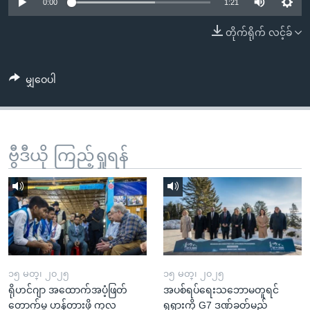
အ
0:00
1:21
သုတပဒေသာ အင်္ဂလိပ်စာ
ညွန်း
Learning English
တိုက်ရိုက် လင့်ခ်
စာမျက်နှာ
သို့
ဗွီအိုအေ လူမှုကွန်ယက်များ
ကျော်
မျှဝေပါ
ကြည့်
ရန်
ဘာသာစကားများ
ရှာဖွေ
ဗွီဒီယို ကြည့်ရှုရန်
ရန်
နေရာ
သို့
ကျော်
ရန်
၁၅ မတ္၊ ၂၀၂၅
၁၅ မတ္၊ ၂၀၂၅
ရိုဟင်ဂျာ အထောက်အပံ့ဖြတ်
အပစ်ရပ်ရေးသဘောမတူရင်
တောက်မှု ဟန့်တားဖို့ ကုလ
ရုရှားကို G7 ဒဏ်ခတ်မည်