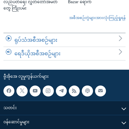
လည်ပတ်ရေး လွှတ်တော်အမတ်
Bazar ရောက်
တွေ ကြိုးပမ်း
အစီအစဉ်တွဲများအားလုံးကြည့်ရှုရန်
ရုပ်သံအစီအစဉ်များ
ရေဒီယိုအစီအစဉ်များ
ဗွီအိုအေ လူမှုကွန်ယက်များ
သတင်း
၀န်ဆောင်မှုများ