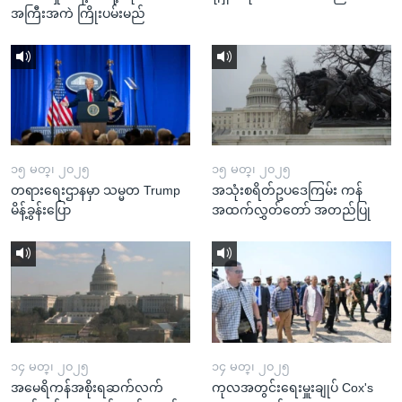
အကြီးအကဲ ကြိုးပမ်းမည်
၁၅ မတ္၊ ၂၀၂၅
၁၅ မတ္၊ ၂၀၂၅
တရားရေးဌာနမှာ သမ္မတ Trump
အသုံးစရိတ်ဥပဒေကြမ်း ကန်
မိန့်ခွန်းပြော
အထက်လွှတ်တော် အတည်ပြု
၁၄ မတ္၊ ၂၀၂၅
၁၄ မတ္၊ ၂၀၂၅
အမေရိကန်အစိုးရဆက်လက်
ကုလအတွင်းရေးမှူးချုပ် Cox's