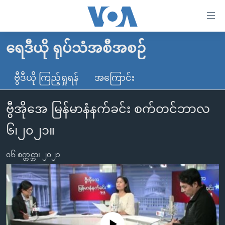
သုံး
ရ
လွယ်ကူ
ရေဒီယို ရုပ်သံအစီအစဉ်
မူလစာမျက်နှာ
စေ
မြန်မာ
ဗွီဒီယို ကြည့်ရှုရန်
အကြောင်း
သည့်
ကမ္ဘာ့သတင်းများ
Link
ဗွီအိုအေ မြန်မာနံနက်ခင်း စက်တင်ဘာလ
ဗွီဒီယို
နိုင်ငံတကာ
များ
သတင်းလွတ်လပ်ခွင့်
အမေရိကန်
၆၊၂၀၂၁။
ပင်မ
ရပ်ဝန်းတခု လမ်းတခု အလွန်
တရုတ်
အကြောင်းအရာ
၀၆ စက္တင္ဘာ၊ ၂၀၂၁
သို့
အင်္ဂလိပ်စာလေ့လာမယ်
အစ္စရေး-ပါလက်စတိုင်း
ကျော်
အပတ်စဉ်ကဏ္ဍများ
အမေရိကန်သုံးအီဒီယံ
ကြည့်
ရေဒီယိုနှင့်ရုပ်သံ အချက်အလက်များ
မကြေးမုံရဲ့ အင်္ဂလိပ်စာ
ရေဒီယို
ရန်
ပင်မ
ရေဒီယို/တီဗွီအစီအစဉ်
ရုပ်ရှင်ထဲက အင်္ဂလိပ်စာ
တီဗွီ
No media source currently available