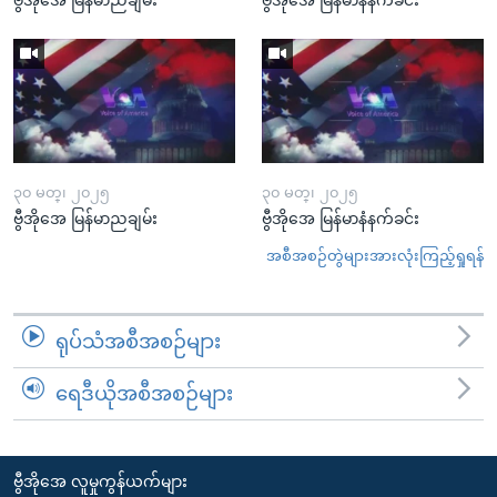
၃၀ မတ္၊ ၂၀၂၅
၃၀ မတ္၊ ၂၀၂၅
ဗွီအိုအေ မြန်မာညချမ်း
ဗွီအိုအေ မြန်မာနံနက်ခင်း
အစီအစဉ်တွဲများအားလုံးကြည့်ရှုရန်
ရုပ်သံအစီအစဉ်များ
ရေဒီယိုအစီအစဉ်များ
ဗွီအိုအေ လူမှုကွန်ယက်များ