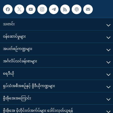
သတင်း
၀န်ဆောင်မှုများ
အပတ်စဉ်ကဏ္ဍများ
အင်္ဂလိပ်သင်ခန်းစာများ
ရေဒီယို
ရုပ်သံအစီအစဉ်နှင့် ဗွီဒီယိုကဏ္ဍများ
ဗွီအိုအေအကြောင်း
ဗွီအိုအေ မိုဘိုင်းလ်အက်ပ်များ ဒေါင်းလုတ်ယူရန်