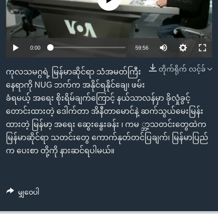
အ
သုတပဒေသာ အင်္ဂလိပ်စာ
ညွန်း
Learning English
စာမျက်နှာ
သို့
ဗွီအိုအေ လူမှုကွန်ယက်များ
0:00
59:56
ကျော်
ကြည့်
တိုက်ရိုက် လင့်ခ်
ကုလသမဂ္ဂရဲ့ မြန်မာဆိုင်ရာ သံအမတ်ကြီး
ရန်
နေရာကို NUG ဘက်က အနိုင်ရနိုင်ချေ၊ ဖမ်း
ဘာသာစကားများ
ရှာဖွေ
ခံရမယ့် အရေး စိုးရိမ်ချက်ကြောင့် နယ်သာလန်မှာ ခိုလှုံခွင့်
ရန်
တောင်းထားတဲ့ ဒေါက်တာ အိနီတာမောင်နဲ့ ဆက်သွယ်မေးမြန်း
နေရာ
ထားတဲ့ မြန်မာ့ အရေး ဆွေးနွေးခန်း ၊ ကမ ္ဘာ့သတင်းတွေထဲက
သို့
မြန်မာဆိုင်ရာ သတင်းတွေ ကောက်နုတ်တင်ပြချက်၊ မြန်မာပြည်
ကျော်
က ပေးစာ တို့ကို နားဆင်ရပါမယ်။
ရန်
မျှဝေပါ