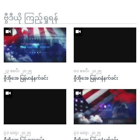
ဗွီဒီယို ကြည့်ရှုရန်
၂၃ ဧၿပီ၊ ၂၀၂၅
၀၁ ဧၿပီ၊ ၂၀၂၅
ဗွီအိုအေ မြန်မာနံနက်ခင်း
ဗွီအိုအေ မြန်မာနံနက်ခင်း
၃၁ မတ္၊ ၂၀၂၅
၃၁ မတ္၊ ၂၀၂၅
ဗွီအိုအေ မြန်မာညချမ်း
ဗွီအိုအေ မြန်မာနံနက်ခင်း