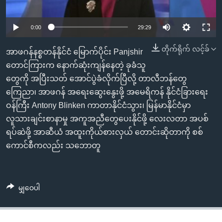
အ
သုတပဒေသာ အင်္ဂလိပ်စာ
ညွန်း
Learning English
0:00
29:29
စာမျက်နှာ
သို့
ဗွီအိုအေ လူမှုကွန်ယက်များ
တိုက်ရိုက် လင့်ခ်
အာဖဂန်နစ္စတန်နိုင်ငံ မြောက်ပိုင်း Panjshir
ကျော်
တောင်ကြားက နောက်ဆုံးကျန်နေတဲ့ ခုခံသူ
ကြည့်
တွေကို အပြီးသတ် အောင်ပွဲခံလိုက်ပြီလို့ တာလီဘန်တွေ
ရန်
ဘာသာစကားများ
ကြေညာ၊ အာဖဂန် အရေးဆွေးနွေးဖို့ အမေရိကန် နိုင်ငံခြားရေး
ရှာဖွေ
ဝန်ကြီး Antony Blinken ကာတာနိုင်ငံသွား၊ မြန်မာနိုင်ငံမှာ
ရန်
လူသားချင်းစာနာမှု အကူအညီတွေပေးနိုင်ဖို့ လေးလတာ အပစ်
နေရာ
ရပ်ဆဲဖို့ အာဆီယံ အထူးကိုယ်စားလှယ် တောင်းဆိုတာကို စစ်
သို့
ကောင်စီကလည်း သဘောတူ
ကျော်
ရန်
မျှဝေပါ