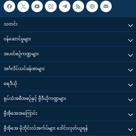
သတင်း
၀န်ဆောင်မှုများ
အပတ်စဉ်ကဏ္ဍများ
အင်္ဂလိပ်သင်ခန်းစာများ
ရေဒီယို
ရုပ်သံအစီအစဉ်နှင့် ဗွီဒီယိုကဏ္ဍများ
ဗွီအိုအေအကြောင်း
ဗွီအိုအေ မိုဘိုင်းလ်အက်ပ်များ ဒေါင်းလုတ်ယူရန်