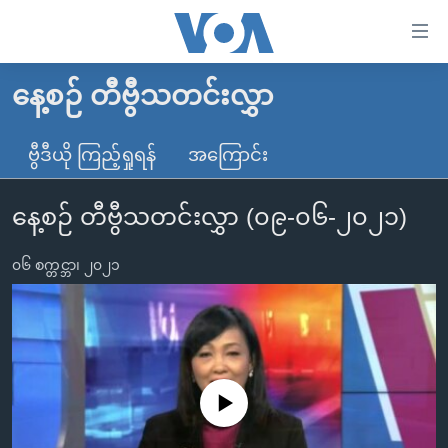
သုံး
ရ
လွယ်ကူ
နေ့စဉ် တီဗွီသတင်းလွှာ
မူလစာမျက်နှာ
စေ
မြန်မာ
ဗွီဒီယို ကြည့်ရှုရန်
အကြောင်း
သည့်
ကမ္ဘာ့သတင်းများ
Link
နေ့စဉ် တီဗွီသတင်းလွှာ (၀၉-၀၆-၂၀၂၁)
ဗွီဒီယို
နိုင်ငံတကာ
များ
သတင်းလွတ်လပ်ခွင့်
အမေရိကန်
ပင်မ
၀၆ စက္တင္ဘာ၊ ၂၀၂၁
ရပ်ဝန်းတခု လမ်းတခု အလွန်
တရုတ်
အကြောင်းအရာ
သို့
အင်္ဂလိပ်စာလေ့လာမယ်
အစ္စရေး-ပါလက်စတိုင်း
ကျော်
အပတ်စဉ်ကဏ္ဍများ
အမေရိကန်သုံးအီဒီယံ
ကြည့်
ရေဒီယိုနှင့်ရုပ်သံ အချက်အလက်များ
မကြေးမုံရဲ့ အင်္ဂလိပ်စာ
ရေဒီယို
ရန်
No media source currently available
ပင်မ
ရေဒီယို/တီဗွီအစီအစဉ်
ရုပ်ရှင်ထဲက အင်္ဂလိပ်စာ
တီဗွီ