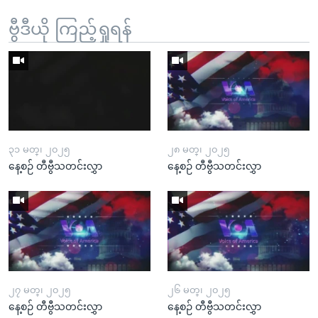
ဗွီဒီယို ကြည့်ရှုရန်
၃၁ မတ္၊ ၂၀၂၅
၂၈ မတ္၊ ၂၀၂၅
နေ့စဉ် တီဗွီသတင်းလွှာ
နေ့စဉ် တီဗွီသတင်းလွှာ
၂၇ မတ္၊ ၂၀၂၅
၂၆ မတ္၊ ၂၀၂၅
နေ့စဉ် တီဗွီသတင်းလွှာ
နေ့စဉ် တီဗွီသတင်းလွှာ