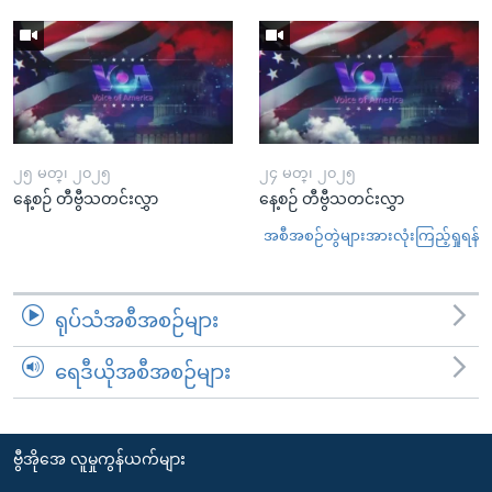
၂၅ မတ္၊ ၂၀၂၅
၂၄ မတ္၊ ၂၀၂၅
နေ့စဉ် တီဗွီသတင်းလွှာ
နေ့စဉ် တီဗွီသတင်းလွှာ
အစီအစဉ်တွဲများအားလုံးကြည့်ရှုရန်
ရုပ်သံအစီအစဉ်များ
ရေဒီယိုအစီအစဉ်များ
ဗွီအိုအေ လူမှုကွန်ယက်များ