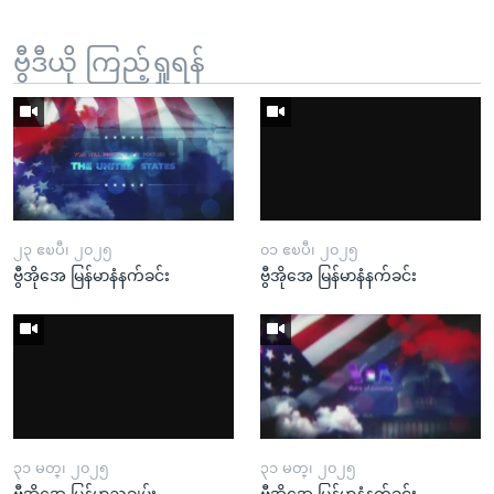
ဗွီဒီယို ကြည့်ရှုရန်
၂၃ ဧၿပီ၊ ၂၀၂၅
၀၁ ဧၿပီ၊ ၂၀၂၅
ဗွီအိုအေ မြန်မာနံနက်ခင်း
ဗွီအိုအေ မြန်မာနံနက်ခင်း
၃၁ မတ္၊ ၂၀၂၅
၃၁ မတ္၊ ၂၀၂၅
ဗွီအိုအေ မြန်မာညချမ်း
ဗွီအိုအေ မြန်မာနံနက်ခင်း