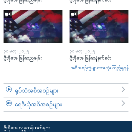
၃၀ မတ္၊ ၂၀၂၅
၃၀ မတ္၊ ၂၀၂၅
ဗွီအိုအေ မြန်မာညချမ်း
ဗွီအိုအေ မြန်မာနံနက်ခင်း
အစီအစဉ်တွဲများအားလုံးကြည့်ရှုရန်
ရုပ်သံအစီအစဉ်များ
ရေဒီယိုအစီအစဉ်များ
ဗွီအိုအေ လူမှုကွန်ယက်များ