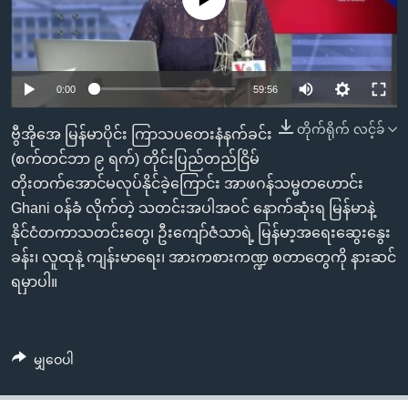
အ
သုတပဒေသာ အင်္ဂလိပ်စာ
ညွန်း
Learning English
စာမျက်နှာ
သို့
ဗွီအိုအေ လူမှုကွန်ယက်များ
0:00
59:56
ကျော်
ကြည့်
တိုက်ရိုက် လင့်ခ်
ဗွီအိုအေ မြန်မာပိုင်း ကြာသပတေးနံနက်ခင်း
ရန်
(စက်တင်ဘာ ၉ ရက်) တိုင်းပြည်တည်ငြိမ်
ဘာသာစကားများ
ရှာဖွေ
တိုးတက်အောင်မလုပ်နိုင်ခဲ့ကြောင်း အာဖဂန်သမ္မတဟောင်း
ရန်
Ghani ဝန်ခံ လိုက်တဲ့ သတင်းအပါအဝင် နောက်ဆုံးရ မြန်မာနဲ့
နေရာ
နိုင်ငံတကာသတင်းတွေ၊ ဦးကျော်ဇံသာရဲ့ မြန်မာ့အရေးဆွေးနွေး
သို့
ခန်း၊ လူထုနဲ့ ကျန်းမာရေး၊ အားကစားကဏ္ဍ စတာတွေကို နားဆင်
ကျော်
ရမှာပါ။
ရန်
မျှဝေပါ