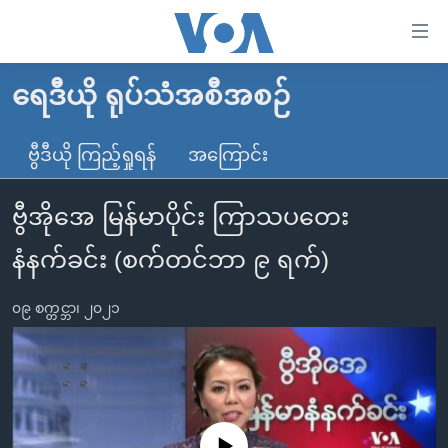
သုံး
ရ
လွယ်ကူ
ရေဒီယို ရုပ်သံအစီအစဉ်
မူလစာမျက်နှာ
စေ
မြန်မာ
ဗွီဒီယို ကြည့်ရှုရန်
အကြောင်း
သည့်
ကမ္ဘာ့သတင်းများ
Link
ဗွီအိုအေ မြန်မာပိုင်း ကြာသပတေး
ဗွီဒီယို
နိုင်ငံတကာ
များ
သတင်းလွတ်လပ်ခွင့်
အမေရိကန်
နံနက်ခင်း (စက်တင်ဘာ ၉ ရက်)
ပင်မ
ရပ်ဝန်းတခု လမ်းတခု အလွန်
တရုတ်
အကြောင်းအရာ
၀၉ စက္တင္ဘာ၊ ၂၀၂၁
သို့
အင်္ဂလိပ်စာလေ့လာမယ်
အစ္စရေး-ပါလက်စတိုင်း
ကျော်
အပတ်စဉ်ကဏ္ဍများ
အမေရိကန်သုံးအီဒီယံ
ကြည့်
ရေဒီယိုနှင့်ရုပ်သံ အချက်အလက်များ
မကြေးမုံရဲ့ အင်္ဂလိပ်စာ
ရေဒီယို
ရန်
ပင်မ
ရေဒီယို/တီဗွီအစီအစဉ်
ရုပ်ရှင်ထဲက အင်္ဂလိပ်စာ
တီဗွီ
No media source currently available