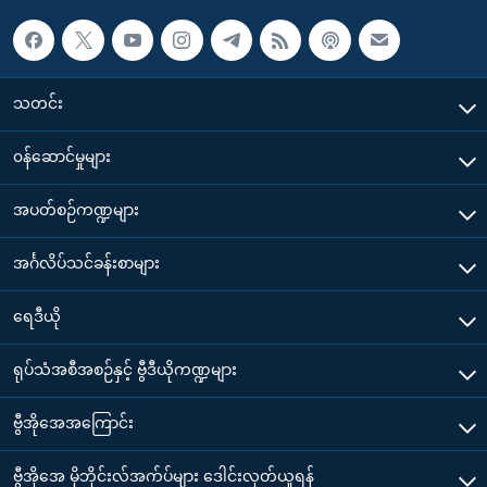
သတင်း
၀န်ဆောင်မှုများ
အပတ်စဉ်ကဏ္ဍများ
အင်္ဂလိပ်သင်ခန်းစာများ
ရေဒီယို
ရုပ်သံအစီအစဉ်နှင့် ဗွီဒီယိုကဏ္ဍများ
ဗွီအိုအေအကြောင်း
ဗွီအိုအေ မိုဘိုင်းလ်အက်ပ်များ ဒေါင်းလုတ်ယူရန်