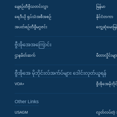
နေ့စဉ်တီဗွီသတင်းလွှာ
မြန်မာ
ရေဒီယို ရုပ်သံအစီအစဉ်
နိုင်ငံတကာ
အပတ်စဉ်တီဗွီမဂ္ဂဇင်း
တွေ့ဆုံမေးမြန
ဗွီအိုအေအကြောင်း
ဌာနမိတ်ဆက်
မီတာလှိုင်းမျာ
ဗွီအိုအေ မိုဘိုင်းလ်အက်ပ်များ ဒေါင်းလုတ်ယူရန်
Learning English
VOA+
ဗွီအိုအေမိုဘ
ဗွီအိုအေ လူမှုကွန်ယက်များ
Other Links
USAGM
လွတ်လပ်တဲ့