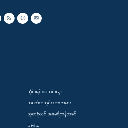
တိုင်းရင်းသတင်းလွှာ
တပတ်အတွင်း အားကစား
သုတစုံလင် အမေရိကန်တခွင်
Gen Z