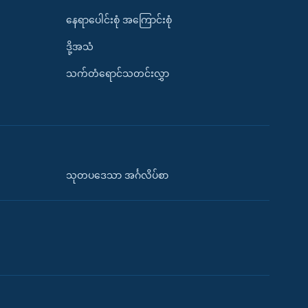
နေရာပေါင်းစုံ အကြောင်းစုံ
ဒို့အသံ
သက်တံရောင်သတင်းလွှာ
သုတပဒေသာ အင်္ဂလိပ်စာ