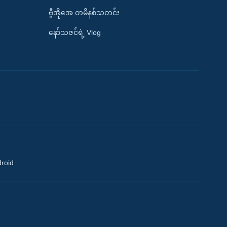
ဗွီအိုအေ တမိနစ်သတင်း
နော်သဇင်ရဲ့ Vlog
droid