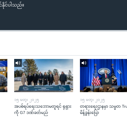
်နိုင်ပါသည်။
၁၅ မတ္၊ ၂၀၂၅
၁၅ မတ္၊ ၂၀၂၅
အပစ်ရပ်ရေးသဘောမတူရင် ရုရှား
တရားရေးဌာနမှာ သမ္မတ T
ကို G7 ဒဏ်ခတ်မည်
မိန့်ခွန်းပြော