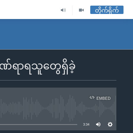
တိုက်ရိုက်
်ရာရသူတွေရှိခဲ့
EMBED
ble
3:34