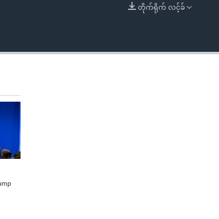
တိုက်ရိုက် လင့်ခ်
EMBED
rump