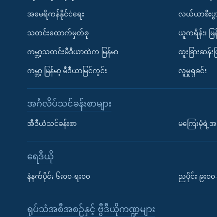
အမေရိကန်နိုင်ငံရေး
လယ်ယာစီးပွ
သတင်းထောက်မှတ်စု
ယူကရိန်း၊ မြန
ကမ္ဘာ့သတင်းမီဒီယာထဲက မြန်မာ
ထူးခြားဆန်း
ကမ္ဘာ့ မြန်မာ့ မီဒီယာမြင်ကွင်း
လူမှုရှုခင်း
အင်္ဂလိပ်သင်ခန်းစာများ
အီဒီယံသင်ခန်းစာ
မကြေးမုံရဲ့အင
ရေဒီယို
နံနက်ပိုင်း ၆း၀၀-ရး၀၀
ညပိုင်း ၉း၀
ရုပ်သံအစီအစဉ်နှင့် ဗွီဒီယိုကဏ္ဍများ