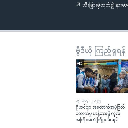
သုတပဒေသာ အင်္ဂလိပ်စာ
အ
သီးခြားခွဲထုတ်၍ နားဆင
ညွန်း
စာမျက်နှာ
သို့
ကျော်
ကြည့်
ရန်
ဗွီဒီယို ကြည့်ရှုရန်
ရှာဖွေ
ရန်
နေရာ
သို့
ကျော်
ရန်
၁၅ မတ္၊ ၂၀၂၅
ရိုဟင်ဂျာ အထောက်အပံ့ဖြတ်
တောက်မှု ဟန့်တားဖို့ ကုလ
အကြီးအကဲ ကြိုးပမ်းမည်