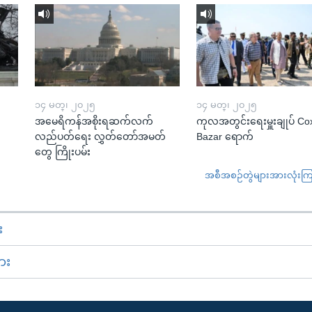
၁၄ မတ္၊ ၂၀၂၅
၁၄ မတ္၊ ၂၀၂၅
အမေရိကန်အစိုးရဆက်လက်
ကုလအတွင်းရေးမှူးချုပ် Co
လည်ပတ်ရေး လွှတ်တော်အမတ်
Bazar ရောက်
တွေ ကြိုးပမ်း
အစီအစဉ်တွဲများအားလုံးကြည့
း
ား