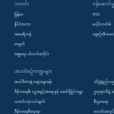
သတင်း
၀န်ဆောင်မှ
မြန်မာ
RSS
နိုင်ငံတကာ
ပေါ့ဒ်ကတ်စ်
အမေရိကန်
နေ့စဉ်အီးမေ
တရုတ်
အစ္စရေး-ပါလက်စတိုင်း
အပတ်စဉ်ကဏ္ဍများ
အယ်ဒီတာနဲ့ ဆွေးနွေးခန်း
သိပ္ပံနဲ့နည်း
ဒီမိုကရေစီ၊ လူ့အခွင့်အရေးနှင့် ခေတ်ပြိုင်ကမ္ဘာ
ဥတုရာသီနဲ့ 
သတင်းသုံးသပ်ချက်
စီးပွားရေး
ဒီမိုကရေစီရေးရာ
တပတ်အတွင်