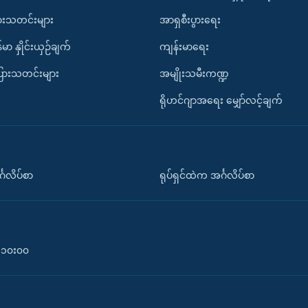
ားသတင်းများ
အာရှစီးပွားရေး
်မာ နှိုင်းယှဉ်ချက်
ကျန်းမာရေး
ပြားသတင်းများ
အမျိုးသမီးကဏ္ဍ
ရိုဟင်ဂျာအရေး မျှော်လင့်ချက်
်္ဂလိပ်စာ
ရုပ်ရှင်ထဲက အင်္ဂလိပ်စာ
၀-၁၀း၀၀