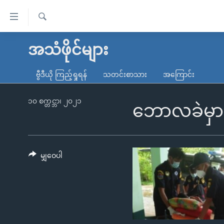
သုံး
ရ
ရှာဖွေ
လွယ်ကူ
မူလစာမျက်နှာ
အသံဖိုင်များ
ရ
စေ
မြန်မာ
လာ
ဗွီဒီယို ကြည့်ရှုရန်
သတင်းစာသား
အကြောင်း
သည့်
ဒ်
ကမ္ဘာ့သတင်းများ
Link
ဗွီဒီယို
နိုင်ငံတကာ
၁၀ စက္တင္ဘာ၊ ၂၀၂၁
ဘောလခဲမှာ 
များ
သတင်းလွတ်လပ်ခွင့်
အမေရိကန်
ပင်မ
ရပ်ဝန်းတခု လမ်းတခု အလွန်
တရုတ်
အကြောင်းအရာ
အင်္ဂလိပ်စာလေ့လာမယ်
အစ္စရေး-ပါလက်စတိုင်း
မျှဝေပါ
သို့
အပတ်စဉ်ကဏ္ဍများ
အမေရိကန်သုံးအီဒီယံ
ကျော်
ကြည့်
ရေဒီယိုနှင့်ရုပ်သံ အချက်အလက်များ
မကြေးမုံရဲ့ အင်္ဂလိပ်စာ
ရေဒီယို
ရန်
ရေဒီယို/တီဗွီအစီအစဉ်
ရုပ်ရှင်ထဲက အင်္ဂလိပ်စာ
တီဗွီ
ပင်မ