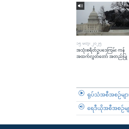
၁၅ မတ္၊ ၂၀၂၅
အသုံးစရိတ်ဥပဒေကြမ်း ကန်
အထက်လွှတ်တော် အတည်ပြု
ရုပ်သံအစီအစဉ်မျာ
ရေဒီယိုအစီအစဉ်မျ