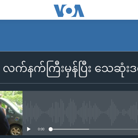
လက်နက်ကြီးမှန်ပြီး သေဆုံးဒဏ
No media source currently availa
0:00