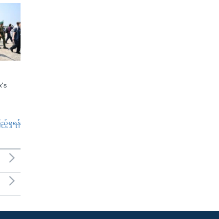
x's
်ရှုရန်