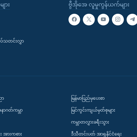
ုများ
ဗွီအိုအေ လူမှုကွန်ယက်များ
းလ်သတင်းလွှာ
ပညာ
မြန်မာပြည်မှပေးစာ
အနာဂတ်ကမ္ဘာ
မြင်ကွင်းကျယ်မှတ်စုများ
ကမ္ဘာတလွှားခရီးသွား
း အားကစား
ဒီသီတင်းပတ် အာရှနိုင်ငံရေး