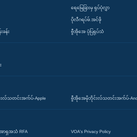
ရေမြေခြားမှ ရုပ်ပုံလွှာ
ပိုလီဂရပ်ဖ်.အင်ဖို
်းခန်း
ဗွီအိုအေ ပုံပြရုပ်သံ
း
ိုင်းလ်သတင်းအက်ပ်-Apple
ဗွီအိုအေမိုဘိုင်းလ်သတင်းအက်ပ်-An
 အာရှအသံ RFA
VOA's Privacy Policy