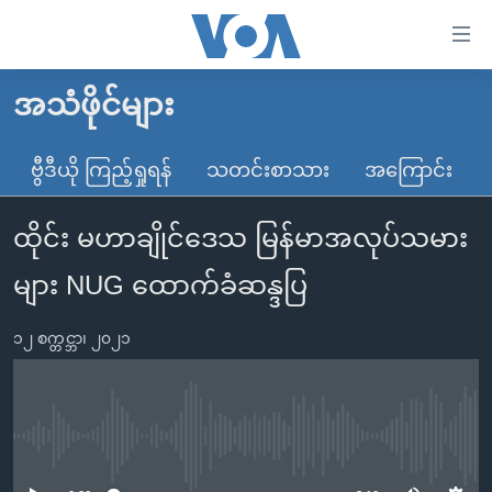
သုံး
ရ
လွယ်ကူ
အသံဖိုင်များ
မူလစာမျက်နှာ
စေ
မြန်မာ
ဗွီဒီယို ကြည့်ရှုရန်
သတင်းစာသား
အကြောင်း
သည့်
ကမ္ဘာ့သတင်းများ
Link
ထိုင်း မဟာချိုင်‌ဒေသ မြန်မာအလုပ်သမား
ဗွီဒီယို
နိုင်ငံတကာ
များ
သတင်းလွတ်လပ်ခွင့်
အမေရိကန်
များ NUG ထောက်ခံဆန္ဒပြ
ပင်မ
ရပ်ဝန်းတခု လမ်းတခု အလွန်
တရုတ်
အကြောင်းအရာ
၁၂ စက္တင္ဘာ၊ ၂၀၂၁
သို့
အင်္ဂလိပ်စာလေ့လာမယ်
အစ္စရေး-ပါလက်စတိုင်း
ကျော်
အပတ်စဉ်ကဏ္ဍများ
အမေရိကန်သုံးအီဒီယံ
ကြည့်
ရေဒီယိုနှင့်ရုပ်သံ အချက်အလက်များ
မကြေးမုံရဲ့ အင်္ဂလိပ်စာ
ရေဒီယို
ရန်
No media source currently available
ပင်မ
ရေဒီယို/တီဗွီအစီအစဉ်
ရုပ်ရှင်ထဲက အင်္ဂလိပ်စာ
တီဗွီ