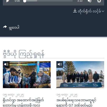
အ
0:00
3:10
သုတပဒေသာ အင်္ဂလိပ်စာ
ညွန်း
Learning English
တိုက်ရိုက် လင့်ခ်
စာမျက်နှာ
သို့
ဗွီအိုအေ လူမှုကွန်ယက်များ
ကျော်
မျှဝေပါ
ကြည့်
ရန်
ဘာသာစကားများ
ရှာဖွေ
ဗွီဒီယို ကြည့်ရှုရန်
ရန်
နေရာ
သို့
ကျော်
ရန်
၁၅ မတ္၊ ၂၀၂၅
၁၅ မတ္၊ ၂၀၂၅
ရိုဟင်ဂျာ အထောက်အပံ့ဖြတ်
အပစ်ရပ်ရေးသဘောမတူရင်
တောက်မှု ဟန့်တားဖို့ ကုလ
ရုရှားကို G7 ဒဏ်ခတ်မည်