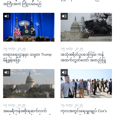
အကြီးအကဲ ကြိုးပမ်းမည်
၁၅ မတ္၊ ၂၀၂၅
၁၅ မတ္၊ ၂၀၂၅
တရားရေးဌာနမှာ သမ္မတ Trump
အသုံးစရိတ်ဥပဒေကြမ်း ကန်
မိန့်ခွန်းပြော
အထက်လွှတ်တော် အတည်ပြု
၁၄ မတ္၊ ၂၀၂၅
၁၄ မတ္၊ ၂၀၂၅
အမေရိကန်အစိုးရဆက်လက်
ကုလအတွင်းရေးမှူးချုပ် Cox's