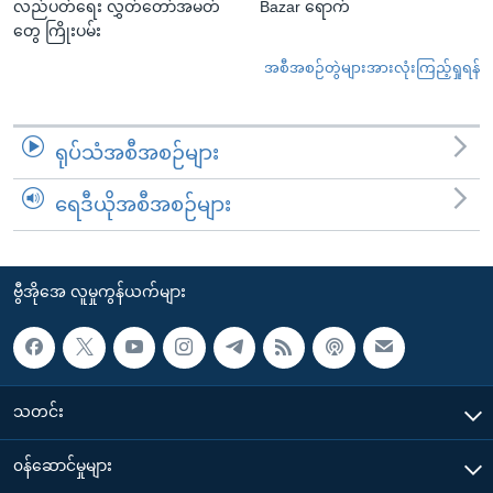
လည်ပတ်ရေး လွှတ်တော်အမတ်
Bazar ရောက်
တွေ ကြိုးပမ်း
အစီအစဉ်တွဲများအားလုံးကြည့်ရှုရန်
ရုပ်သံအစီအစဉ်များ
ရေဒီယိုအစီအစဉ်များ
ဗွီအိုအေ လူမှုကွန်ယက်များ
သတင်း
၀န်ဆောင်မှုများ