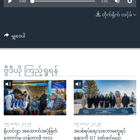
အ
0:00
1:01
သုတပဒေသာ အင်္ဂလိပ်စာ
ညွန်း
Learning English
တိုက်ရိုက် လင့်ခ်
စာမျက်နှာ
သို့
ဗွီအိုအေ လူမှုကွန်ယက်များ
ကျော်
မျှဝေပါ
ကြည့်
ရန်
ဘာသာစကားများ
ရှာဖွေ
ဗွီဒီယို ကြည့်ရှုရန်
ရန်
နေရာ
သို့
ကျော်
ရန်
၁၅ မတ္၊ ၂၀၂၅
၁၅ မတ္၊ ၂၀၂၅
ရိုဟင်ဂျာ အထောက်အပံ့ဖြတ်
အပစ်ရပ်ရေးသဘောမတူရင်
တောက်မှု ဟန့်တားဖို့ ကုလ
ရုရှားကို G7 ဒဏ်ခတ်မည်