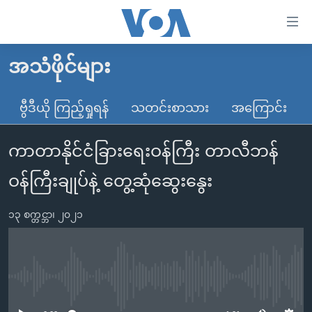
သုံး
ရ
လွယ်ကူ
အသံဖိုင်များ
မူလစာမျက်နှာ
စေ
မြန်မာ
ဗွီဒီယို ကြည့်ရှုရန်
သတင်းစာသား
အကြောင်း
သည့်
ကမ္ဘာ့သတင်းများ
Link
ကာတာနိုင်ငံခြားရေးဝန်ကြီး တာလီဘန်
ဗွီဒီယို
နိုင်ငံတကာ
များ
သတင်းလွတ်လပ်ခွင့်
အမေရိကန်
ဝန်ကြီးချုပ်နဲ့ တွေ့ဆုံဆွေးနွေး
ပင်မ
ရပ်ဝန်းတခု လမ်းတခု အလွန်
တရုတ်
အကြောင်းအရာ
၁၃ စက္တင္ဘာ၊ ၂၀၂၁
သို့
အင်္ဂလိပ်စာလေ့လာမယ်
အစ္စရေး-ပါလက်စတိုင်း
ကျော်
အပတ်စဉ်ကဏ္ဍများ
အမေရိကန်သုံးအီဒီယံ
ကြည့်
ရေဒီယိုနှင့်ရုပ်သံ အချက်အလက်များ
မကြေးမုံရဲ့ အင်္ဂလိပ်စာ
ရေဒီယို
ရန်
No media source currently available
ပင်မ
ရေဒီယို/တီဗွီအစီအစဉ်
ရုပ်ရှင်ထဲက အင်္ဂလိပ်စာ
တီဗွီ