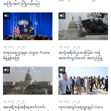
အကြီးအကဲ ကြိုးပမ်းမည်
၁၅ မတ္၊ ၂၀၂၅
၁၅ မတ္၊ ၂၀၂၅
တရားရေးဌာနမှာ သမ္မတ Trump
အသုံးစရိတ်ဥပဒေကြမ်း ကန်
မိန့်ခွန်းပြော
အထက်လွှတ်တော် အတည်ပြု
၁၄ မတ္၊ ၂၀၂၅
၁၄ မတ္၊ ၂၀၂၅
အမေရိကန်အစိုးရဆက်လက်
ကုလအတွင်းရေးမှူးချုပ် Cox's